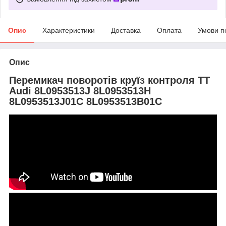
Опис
Характеристики
Доставка
Оплата
Умови п
Опис
Перемикач поворотів круїз контроля TT
Audi 8L0953513J 8L0953513H
8L0953513J01C 8L0953513B01C