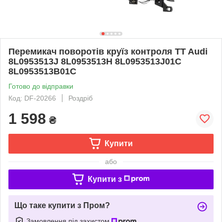
Перемикач поворотів круїз контроля TT Audi
8L0953513J 8L0953513H 8L0953513J01C
8L0953513B01C
Готово до відправки
Код: DF-20266
Роздріб
1 598
₴
Купити
або
Купити з
Що таке купити з Пром?
Замовлення під захистом