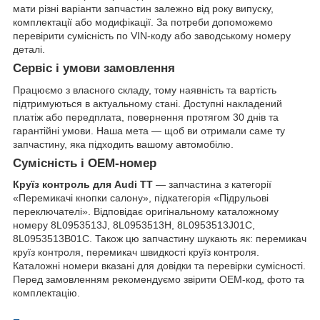
мати різні варіанти запчастин залежно від року випуску,
комплектації або модифікації. За потреби допоможемо
перевірити сумісність по VIN-коду або заводському номеру
деталі.
Сервіс і умови замовлення
Працюємо з власного складу, тому наявність та вартість
підтримуються в актуальному стані. Доступні накладений
платіж або передплата, повернення протягом 30 днів та
гарантійні умови. Наша мета — щоб ви отримали саме ту
запчастину, яка підходить вашому автомобілю.
Сумісність і OEM-номер
Круїз контроль для Audi TT
— запчастина з категорії
«Перемикачі кнопки салону», підкатегорія «Підрульові
переключателі». Відповідає оригінальному каталожному
номеру 8L0953513J, 8L0953513H, 8L0953513J01C,
8L0953513B01C. Також цю запчастину шукають як: перемикач
круїз контроля, перемикач швидкості круїз контроля.
Каталожні номери вказані для довідки та перевірки сумісності.
Перед замовленням рекомендуємо звірити OEM-код, фото та
комплектацію.