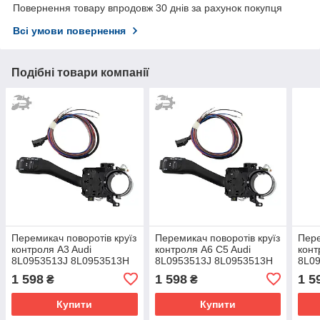
Повернення товару впродовж 30 днів за рахунок покупця
Всі умови повернення
Подібні товари компанії
Перемикач поворотів круїз
Перемикач поворотів круїз
Пере
контроля A3 Audi
контроля A6 C5 Audi
конт
8L0953513J 8L0953513H
8L0953513J 8L0953513H
8L0
8L0953513J01C
8L0953513J01C
8L0
1 598
1 598
1 5
₴
₴
8L0953513B01C
8L0953513B01C
8L0
Купити
Купити