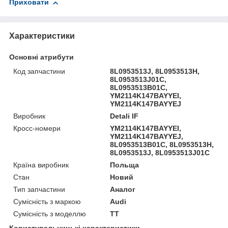
Приховати
Характеристики
Основні атрибути
Код запчастини
8L0953513J, 8L0953513H,
8L0953513J01C,
8L0953513B01C,
YM2114K147BAYYEI,
YM2114K147BAYYEJ
Виробник
Detali IF
Кросс-номери
YM2114K147BAYYEI,
YM2114K147BAYYEJ,
8L0953513B01C, 8L0953513H,
8L0953513J, 8L0953513J01C
Країна виробник
Польща
Стан
Новий
Тип запчастини
Аналог
Сумісність з маркою
Audi
Сумісність з моделлю
TT
Користувальницькі характеристики