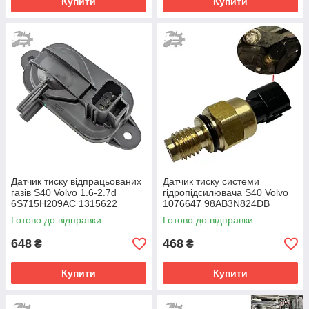
Купити
Купити
Датчик тиску відпрацьованих
Датчик тиску системи
газів S40 Volvo 1.6-2.7d
гідропідсилювача S40 Volvo
6S715H209AC 1315622
1076647 98AB3N824DB
1415606 30677944 30750460
98AB-3N824-DB
Готово до відправки
Готово до відправки
648
468
₴
₴
Купити
Купити