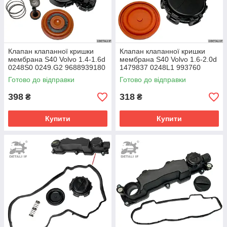
Клапан клапанної кришки
Клапан клапанної кришки
мембрана S40 Volvo 1.4-1.6d
мембрана S40 Volvo 1.6-2.0d
0248S0 0249.G2 9688939180
1479837 0248L1 993760
9689112980 1685815
9651815680 1690275
Готово до відправки
Готово до відправки
398
318
₴
₴
Купити
Купити