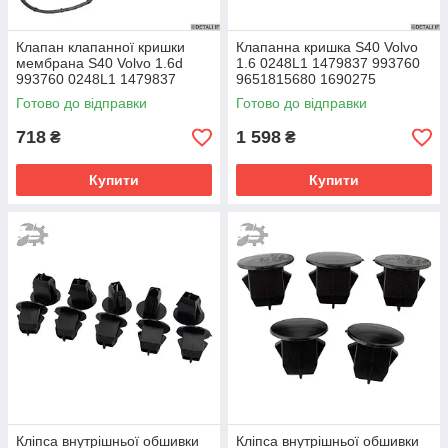
Клапан клапанної кришки
Клапанна кришка S40 Volvo
мембрана S40 Volvo 1.6d
1.6 0248L1 1479837 993760
993760 0248L1 1479837
9651815680 1690275
9651815680 1690275
31259241
Готово до відправки
Готово до відправки
718
1 598
₴
₴
Купити
Купити
Кліпса внутрішньої обшивки
Кліпса внутрішньої обшивки