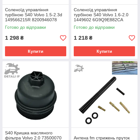
Cоленоїд управління
Cоленоїд управління
турбіною S40 Volvo 1.5-2.3d
турбіною S40 Volvo 1.6-2.0
149566215R 8200946078
1449602 6G9Q9E882CA
1495600Q1G
30650769 31216025
Готово до відправки
Готово до відправки
1 298
1 218
₴
₴
Купити
Купити
S40 Кришка масляного
фільтра Volvo 2.0 73500070
Антена fm стрижень пруток