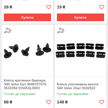
28
19
₴
₴
Купити
Купити
Кліпса кріплення бампера
S40 Volvo 5шт 9046707076
Кліпса утеплювача капота
3533394 91505SL0003
S40 Volvo 10шт 9182822
Готово до відправки
Готово до відправки
68
148
₴
₴