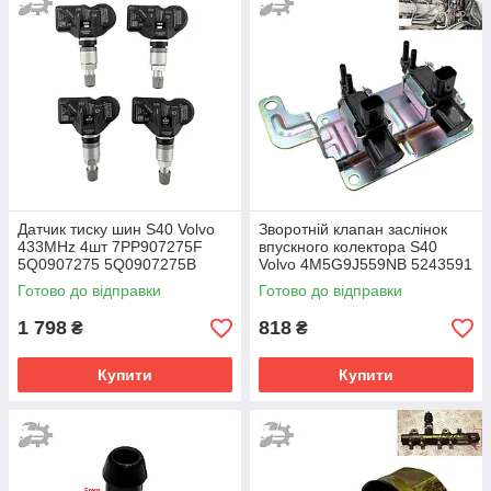
Датчик тиску шин S40 Volvo
Зворотній клапан заслінок
433MHz 4шт 7PP907275F
впускного колектора S40
5Q0907275 5Q0907275B
Volvo 4M5G9J559NB 5243591
1357313 4M5G9J559NA
Готово до відправки
Готово до відправки
1 798
818
₴
₴
Купити
Купити