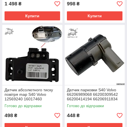
1 498
998
₴
₴
Купити
Купити
Датчик абсолютного тиску
Датчик парковки S40 Volvo
повітря map S40 Volvo
66206989068 66200309542
12569240 16017460
66200414194 66206911834
16137039
66216938738
Готово до відправки
Готово до відправки
498
448
₴
₴