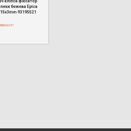
ч кліпса фіксатор
зпеки бежева Epica
t 15x3mm 93195521
 888-66-44
явності