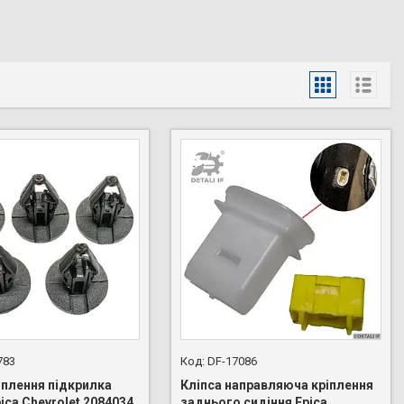
783
DF-17086
іплення підкрилка
Кліпса направляюча кріплення
ica Chevrolet 2084034
заднього сидіння Epica