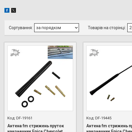
DF-19161
DF-19445
Антена fm стрижень пруток
Антена fm стрижень п
наконечник Epica Chevrolet
наконечник Epica Chev