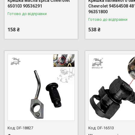
Кришка масла Epica Chevrolet
Кришка паливного бак
650103 90536291
Chevrolet 94564508 48
96351800
Готово до відправки
Готово до відправки
158 ₴
538 ₴
DF-18827
DF-16513