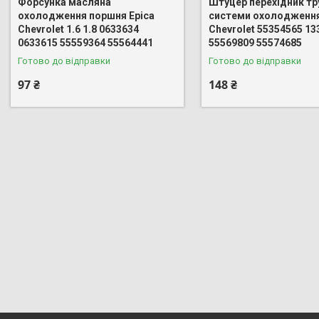
Форсунка масляна
Штуцер перехідник тр
охолодження поршня Epica
системи охолодження
Chevrolet 1.6 1.8 0633634
Chevrolet 55354565 13
0633615 55559364 55564441
55569809 55574685
Готово до відправки
Готово до відправки
97 ₴
148 ₴