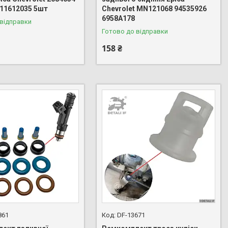
 11612035 5шт
Chevrolet MN121068 94535926
6958A178
 відправки
Готово до відправки
158 ₴
861
DF-13671