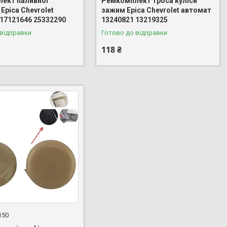
ект паливної
Ремкомплект троса куліси
Epica Chevrolet
зажим Epica Chevrolet автомат
 17121646 25332290
13240821 13219325
 відправки
Готово до відправки
118 ₴
150