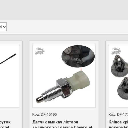
DF-15195
DF-17
руток
Датчик вмикач ліхтаря
Кліпса кр
rolet
заднього ходу Epica Chevrolet
локера Ep