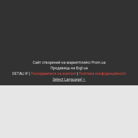
Сайт створений на маркетплейсі
Prom.ua
Продавець на Bigl.ua
DETALI IF |
Поскаржитися на контент
|
Політика конфіденційності
Select Language
▼