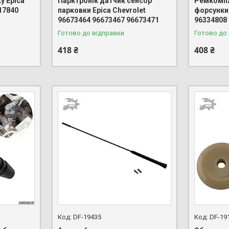
у Epica
Парктронік датчик сенсор
Ремкомпл
17840
парковки Epica Chevrolet
форсунки 
96673464 96673467 96673471
96334808
Готово до відправки
Готово до
418 ₴
408 ₴
DF-19435
DF-19