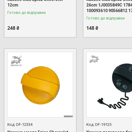
12cm
26cm 1J0035849C 178
100093610 90566812 1
Готово до відправки
Готово до відправки
248 ₴
148 ₴
DF-12334
DF-19125