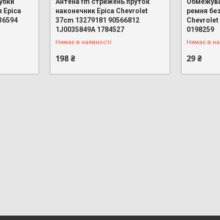
убки
Антена fm стрижень пруток
Обмежува
 Epica
наконечник Epica Chevrolet
ремня бе
36594
37cm 13279181 90566812
Chevrole
+380 (96) 888-66-44
+380 (96)
1J0035849A 1784527
0198259
Немає в наявності
Немає в на
198 ₴
29 ₴