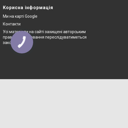
Корисна інформація
Ми на карті Google
Контакти
Усі матеріали на сайті захищені авторським
правом © копіювання переслідуватиметься
законом