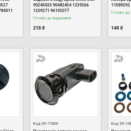
4527
90245033 90482454 1239266
11589292
784011
1239271 96192077
Готово до
Готово до відправки
218 ₴
148 ₴
DF-17639
DF-15