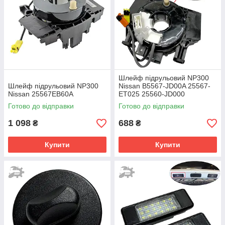
Шлейф підрульовий NP300
Шлейф підрульовий NP300
Nissan B5567-JD00A 25567-
Nissan 25567EB60A
ET025 25560-JD000
25567JD003
Готово до відправки
Готово до відправки
1 098
688
₴
₴
Купити
Купити