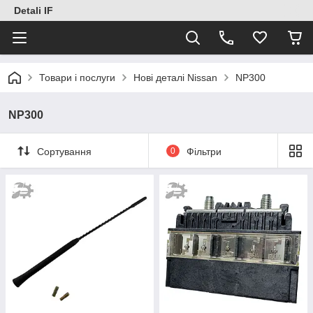
Detali IF
Товари і послуги
Нові деталі Nissan
NP300
NP300
Сортування
0
Фільтри