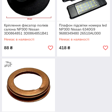
Кріплення фіксатор поліків
Плафон підсвітки номера led
салона NP300 Nissan
NP300 Nissan 6340G9
3D0864851 3D0864851B41
9688349480 26510AU300
Немає в наявності
Немає в наявності
88
418
₴
₴