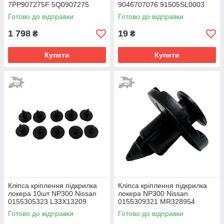
7PP907275F 5Q0907275
9046707076 91505SL0003
5Q0907275B
Готово до відправки
Готово до відправки
1 798
19
₴
₴
Купити
Купити
Кліпса кріплення підкрилка
Кліпса кріплення підкрилка
локера 10шт NP300 Nissan
локера NP300 Nissan
0155305323 L33X13209
0155309321 MR328954
0155310721
9046708185
Готово до відправки
Готово до відправки