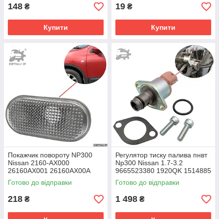
148
19
₴
₴
Купити
Купити
Покажчик повороту NP300
Регулятор тиску палива пнвт
Nissan 2160-AX000
Np300 Nissan 1.7-3.2
26160AX001 26160AX00A
9665523380 1920QK 1514885
6C1Q9358AB
Готово до відправки
Готово до відправки
218
1 498
₴
₴