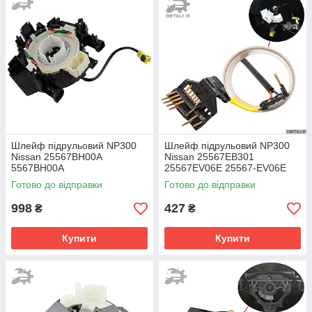
Шлейф підрульовий NP300
Шлейф підрульовий NP300
Nissan 25567BH00A
Nissan 25567EB301
5567BH00A
25567EV06E 25567-EV06E
без пласт
Готово до відправки
Готово до відправки
998
427
₴
₴
Купити
Купити