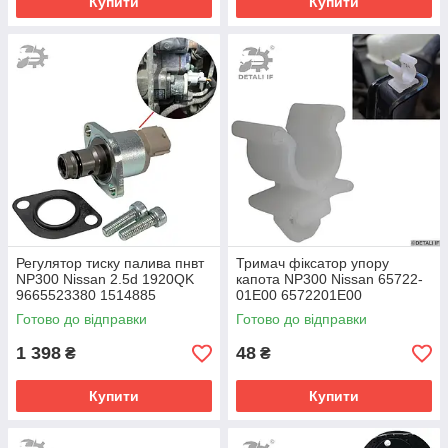
Купити
Купити
Регулятор тиску палива пнвт
Тримач фіксатор упору
NP300 Nissan 2.5d 1920QK
капота NP300 Nissan 65722-
9665523380 1514885
01E00 6572201E00
6C1Q9358AB 1460A037
Готово до відправки
Готово до відправки
DCRS3002
1 398
48
₴
₴
Купити
Купити