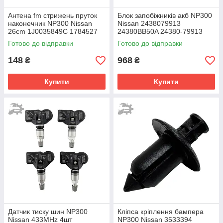
Антена fm стрижень пруток
Блок запобіжників акб NP300
наконечник NP300 Nissan
Nissan 2438079913
26cm 1J0035849C 1784527
24380BB50A 24380-79913
100093610 90566812
Готово до відправки
Готово до відправки
1784011
148
968
₴
₴
Купити
Купити
Датчик тиску шин NP300
Кліпса кріплення бампера
Nissan 433MHz 4шт
NP300 Nissan 3533394