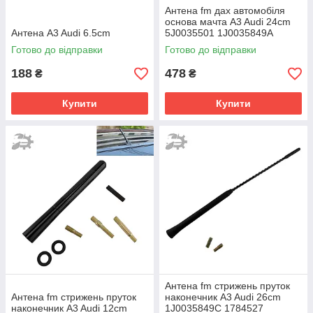
Антена fm дах автомобіля
основа мачта A3 Audi 24cm
Антена A3 Audi 6.5cm
5J0035501 1J0035849A
1J0035849C
Готово до відправки
Готово до відправки
188
478
₴
₴
Купити
Купити
Антена fm стрижень пруток
Антена fm стрижень пруток
наконечник A3 Audi 26cm
наконечник A3 Audi 12cm
1J0035849C 1784527