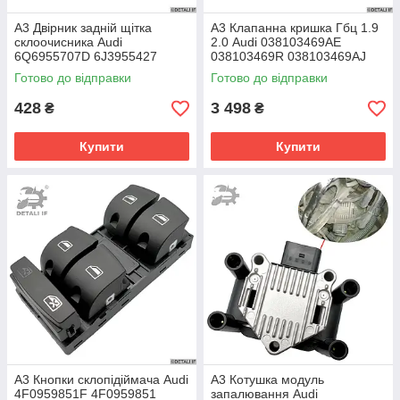
A3 Двірник задній щітка
A3 Клапанна кришка Гбц 1.9
склоочисника Audi
2.0 Audi 038103469AE
6Q6955707D 6J3955427
038103469R 038103469AJ
6Q6955435D
038103469T
Готово до відправки
Готово до відправки
428
3 498
₴
₴
Купити
Купити
A3 Кнопки склопідіймача Audi
A3 Котушка модуль
4F0959851F 4F0959851
запалювання Audi