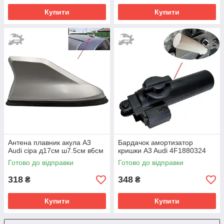
Купити
Купити
Антена плавник акула A3
Бардачок амортизатор
Audi сіра д17см ш7.5см в6см
кришки A3 Audi 4F1880324
Готово до відправки
Готово до відправки
318
348
₴
₴
Купити
Купити