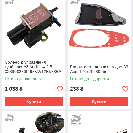
Cоленоїд управління
турбіною A3 Audi 1.4-2.5
Fm антена плавник на дах A3
028906283F 95VW12B573BA
Audi 170х70х60mm
028906283J
Готово до відправки
Готово до відправки
1 038
238
₴
₴
Купити
Купити