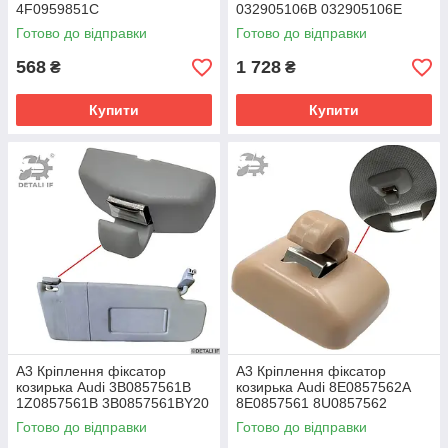
4F0959851C
032905106B 032905106E
032905106F
Готово до відправки
Готово до відправки
568
1 728
₴
₴
Купити
Купити
A3 Кріплення фіксатор
A3 Кріплення фіксатор
козирька Audi 3B0857561B
козирька Audi 8E0857562A
1Z0857561B 3B0857561BY20
8E0857561 8U0857562
бежеве
Готово до відправки
Готово до відправки