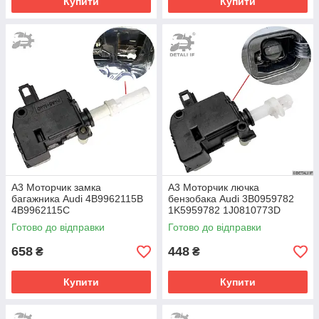
Купити
Купити
A3 Моторчик замка
A3 Моторчик лючка
багажника Audi 4B9962115B
бензобака Audi 3B0959782
4B9962115C
1K5959782 1J0810773D
1J6810773B 1J6810773A
Готово до відправки
Готово до відправки
658
448
₴
₴
Купити
Купити