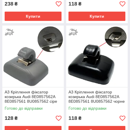
238
118
₴
₴
Купити
Купити
A3 Кріплення фіксатор
A3 Кріплення фіксатор
козирька Audi 8E0857562A
козирька Audi 8E0857562A
8E0857561 8U0857562 сіре
8E0857561 8U0857562 чорне
Готово до відправки
Готово до відправки
128
118
₴
₴