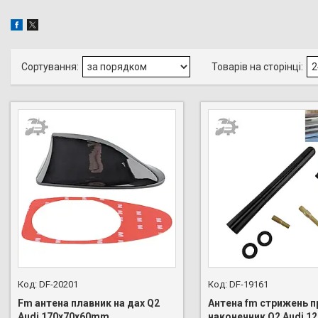
DF-20201
DF-19161
Fm антена плавник на дах Q2
Антена fm стрижень п
Audi 170х70х60mm
наконечник Q2 Audi 1