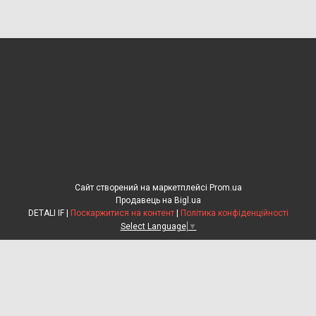
Сайт створений на маркетплейсі
Prom.ua
Продавець на Bigl.ua
DETALI IF |
Поскаржитися на контент
|
Політика конфіденційності
Select Language
▼