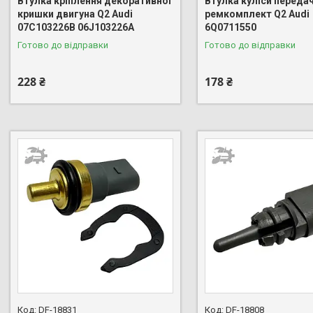
Втулка кріплення декоративної
Втулка куліси переда
кришки двигуна Q2 Audi
ремкомплект Q2 Audi
07C103226B 06J103226A
6Q0711550
Готово до відправки
Готово до відправки
228 ₴
178 ₴
DF-18831
DF-18808