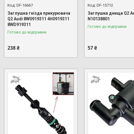
DF-16667
DF-15712
Заглушка гнізда прикурювача
Заглушка днища Q2 A
Q2 Audi 8W0919311 4H0919311
N10138801
8WD919311
Готово до відправки
Готово до відправки
238 ₴
57 ₴