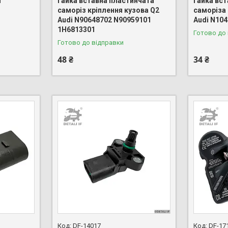
ч
Гайка вставна пластинчата
Гайка вс
саморіз кріплення кузова Q2
саморіза 
Audi N90648702 N90959101
Audi N10
1H6813301
Готово до
Готово до відправки
48 ₴
34 ₴
DF-14017
DF-17