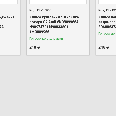
DF-17966
DF-19
одження
Кліпса кріплення підкрилка
Кліпса н
локера Q2 Audi 6N0809966A
заднього 
7A
N90974701 N90833801
80A88637
1M0809966
Готово до
Готово до відправки
218 ₴
218 ₴