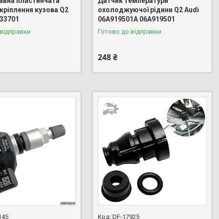
тавна пластинчата
Датчик температури
кріплення кузова Q2
охолоджуючої рідини Q2 Audi
433701
06A919501A 06A919501
 відправки
Готово до відправки
248 ₴
145
DF-17925