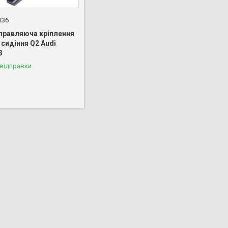
136
аправляюча кріплення
сидіння Q2 Audi
3
 відправки