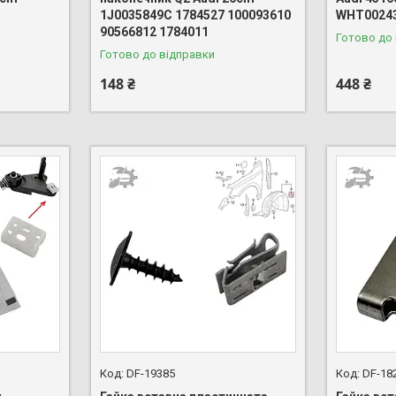
1J0035849C 1784527 100093610
WHT0024
90566812 1784011
Готово до
Готово до відправки
148 ₴
448 ₴
DF-19385
DF-18