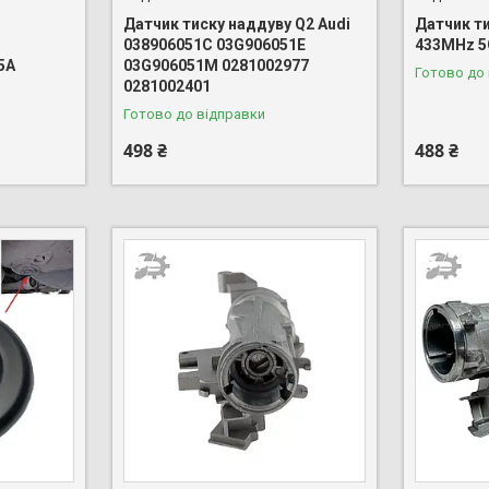
Датчик тиску наддуву Q2 Audi
Датчик ти
038906051C 03G906051E
433MHz 5
5A
03G906051M 0281002977
Готово до
0281002401
Готово до відправки
498 ₴
488 ₴