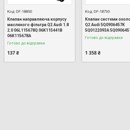
DF-18850
DF-18730
Клапан направляюча корпусу
Клапан системи охол
масляного фільтра Q2 Audi 1.8
Q2 Audi 5Q0906457K
2.0 06L115678Q 06K115441B
5Q0122093A 5Q090645
06K115678A
Готово до відправки
Готово до відправки
137 ₴
1 358 ₴