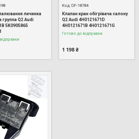
198
DF-18784
палювання личинка
Клапан кран обігрівача салону
 группа Q2 Audi
Q2 Audi 4H0121671D
1B 5K0905865
4H0121671B 4H0121671G
1
Готово до відправки
 відправки
1 198 ₴