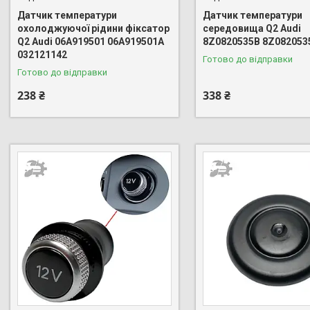
Датчик температури
Датчик температури
охолоджуючої рідини фіксатор
середовища Q2 Audi
Q2 Audi 06A919501 06A919501A
8Z0820535B 8Z082053
032121142
Готово до відправки
Готово до відправки
238 ₴
338 ₴