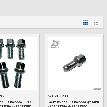
969
DF-14665
плення колеса 5шт Q2
Болт кріплення колеса Q2 Audi
601139A 443601139C
431601139A 443601139C