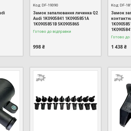
DF-19390
DF-18
udi
Замок запалювання личинка Q2
Замок за
Audi 1K0905841 1K0905851A
контактна
1K0905851B 5K0905865
1K090585
1K090584
Готово до відправки
Готово до
998 ₴
1 438 ₴