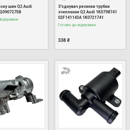
ску шин Q2 Audi
З'єднувач резинки трубки
Q0907275B
зчеплення Q2 Audi 1K0798741
02F141143A 1K0721741
 відправки
Готово до відправки
338 ₴