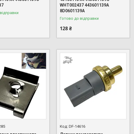
37
WHT002437 443601139A
8D0601139A
 відправки
Готово до відправки
128 ₴
285
DF-14616