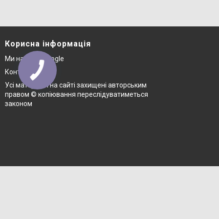
Корисна інформація
Ми на карті Google
Контакти
Усі матеріали на сайті захищені авторським
правом © копіювання переслідуватиметься
законом