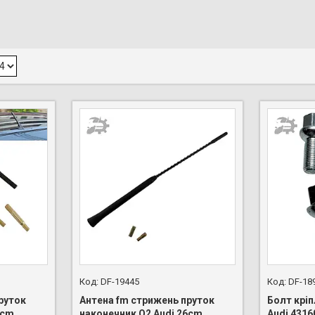
DF-19445
DF-18
руток
Антена fm стрижень пруток
Болт крі
2cm
наконечник Q2 Audi 26cm
Audi 431