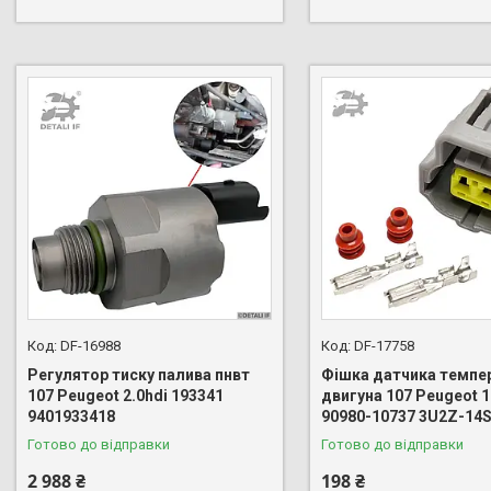
DF-16988
DF-17758
Регулятор тиску палива пнвт
Фішка датчика темпе
107 Peugeot 2.0hdi 193341
двигуна 107 Peugeot 
9401933418
90980-10737 3U2Z-14
Готово до відправки
Готово до відправки
2 988 ₴
198 ₴