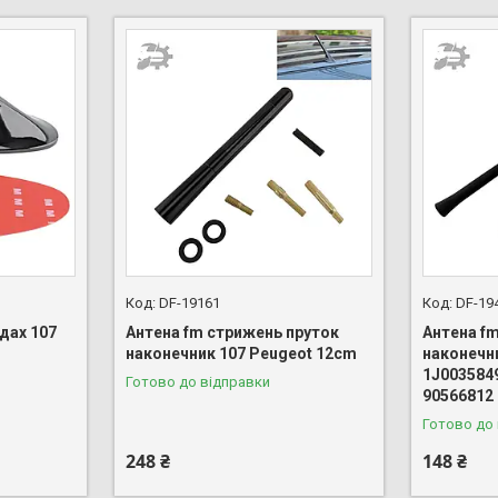
DF-19161
DF-19
дах 107
Антена fm стрижень пруток
Антена f
m
наконечник 107 Peugeot 12cm
наконечн
1J003584
Готово до відправки
90566812
Готово до
248 ₴
148 ₴