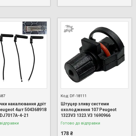
687
DF-18111
ічки накалювання дріт
Штуцер зливу системи
Peugeot 4шт 504368918
охолодження 107 Peugeot
 DJ7017A-4-21
1323V3 1323.V3 1690966
 відправки
Готово до відправки
178 ₴