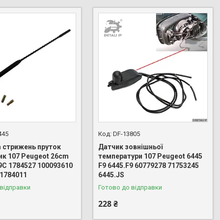
445
DF-13805
m стрижень пруток
Датчик зовнішньої
ик 107 Peugeot 26cm
температури 107 Peugeot 6445
9C 1784527 100093610
F9 6445.F9 60779278 71753245
 1784011
6445.JS
 відправки
Готово до відправки
228 ₴