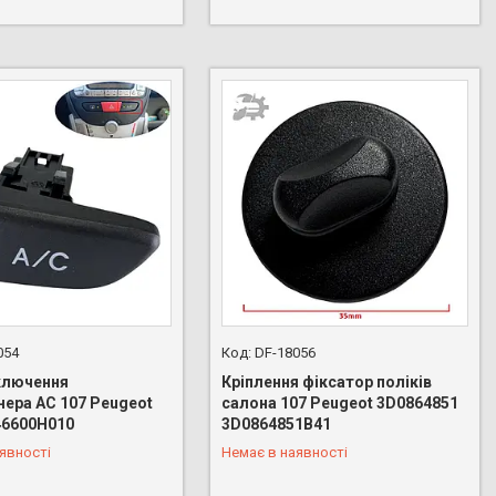
054
DF-18056
ключення
Кріплення фіксатор поліків
нера AC 107 Peugeot
салона 107 Peugeot 3D0864851
46600H010
3D0864851B41
 888-66-44
+380 (96) 888-66-44
явності
Немає в наявності