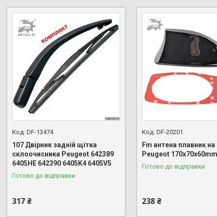
DF-13474
DF-20201
107 Двірник задній щітка
Fm антена плавник на 
склоочисника Peugeot 642389
Peugeot 170х70х60m
6405HE 642390 6405K4 6405V5
Готово до відправки
Готово до відправки
317 ₴
238 ₴