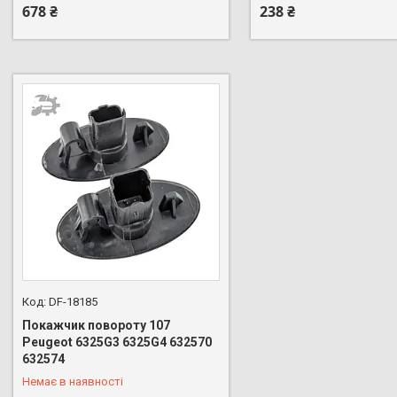
678 ₴
238 ₴
DF-18185
Покажчик повороту 107
Peugeot 6325G3 6325G4 632570
+380 (96) 888-66-44
632574
Немає в наявності