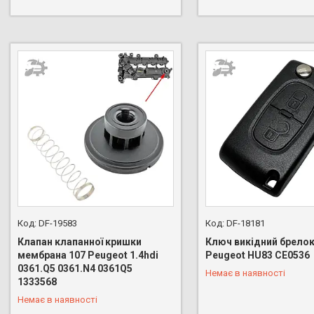
DF-19583
DF-18181
Клапан клапанної кришки
Ключ викідний брелок
мембрана 107 Peugeot 1.4hdi
Peugeot HU83 CE0536
0361.Q5 0361.N4 0361Q5
Немає в наявності
+380 (96) 888-66-44
+380 (96) 888-66-44
1333568
Немає в наявності