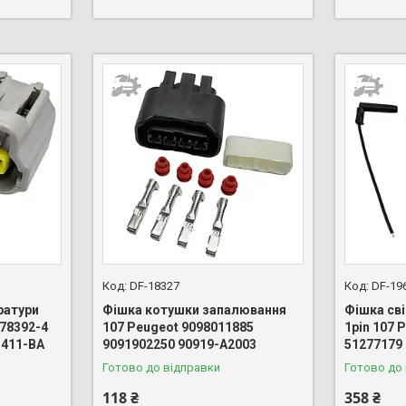
DF-18327
DF-19
ратури
Фішка котушки запалювання
Фішка св
178392-4
107 Peugeot 9098011885
1pin 107 
S411-BA
9091902250 90919-A2003
51277179
Готово до відправки
Готово до
118 ₴
358 ₴