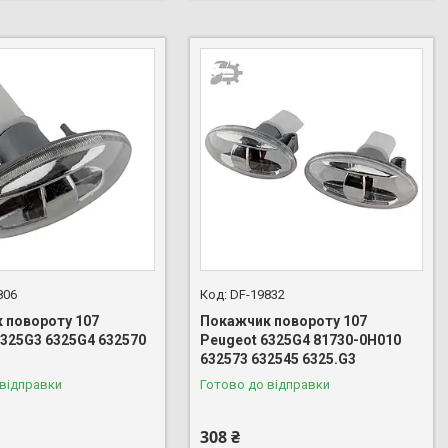
806
DF-19832
 повороту 107
Покажчик повороту 107
6325G3 6325G4 632570
Peugeot 6325G4 81730-0H010
632573 632545 6325.G3
 відправки
Готово до відправки
308 ₴