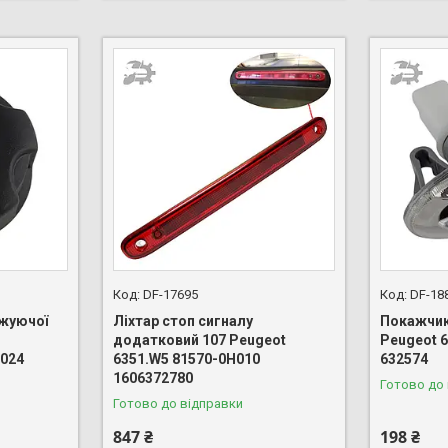
DF-17695
DF-18
жуючої
Ліхтар стоп сигналу
Покажчик
додатковий 107 Peugeot
Peugeot 
9024
6351.W5 81570-0H010
632574
1606372780
Готово до
Готово до відправки
847 ₴
198 ₴