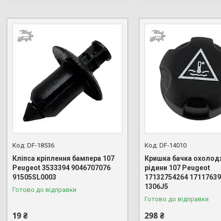
DF-18536
DF-14010
Кліпса кріплення бампера 107
Кришка бачка охолод
Peugeot 3533394 9046707076
рідини 107 Peugeot
91505SL0003
17132754264 1711763
1306J5
Готово до відправки
Готово до відправки
19 ₴
298 ₴