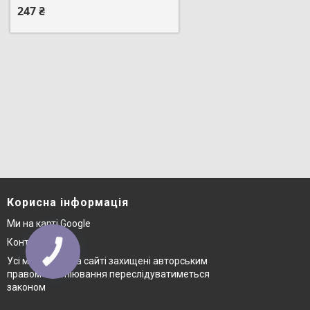
247 ₴
Корисна інформація
Ми на карті Google
Контакти
Усі матеріали на сайті захищені авторським
правом © копіювання переслідуватиметься
законом