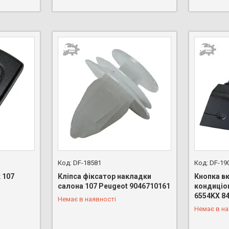
DF-18581
DF-19
 107
Кліпса фіксатор накладки
Кнопка в
салона 107 Peugeot 9046710161
кондиціо
6554KX 8
Немає в наявності
+380 (96) 888-66-44
+380 (96)
Немає в на