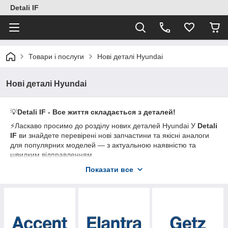
Detali IF
Товари і послуги
Нові деталі Hyundai
Нові деталі Hyundai
💡
Detali IF - Все життя складається з деталей!
⚡Ласкаво просимо до розділу нових деталей Hyundai У
Detali
IF
ви знайдете перевірені нові запчастини та якісні аналоги
для популярних моделей — з актуальною наявністю та
швидким відправленням.
Показати все
🛠️
Що ми пропонуємо:
• Електрика та електроніка: кнопки/блоки склопідіймачів,
перемикачі
• Елементи салону та систем комфорту: кріплення,
фіксатори, дрібна фурнітура