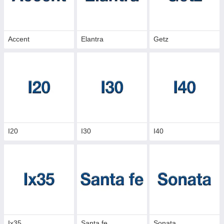
• Склоочисники: щітки, механізми/трапеції (за наявністю),
приводи
• Замки та актуатори: приводи/моторчики замків, вузли
Accent
Elantra
Getz
керування
• Окремі позиції для обслуговування: котушки запалювання,
клапанні кришки.
I20
I30
I40
Ix35
Santa fe
Sonata