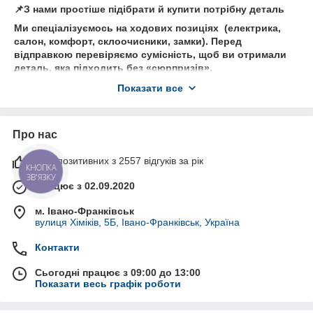
📌З нами простіше підібрати й купити потрібну деталь
Ми спеціалізуємось на ходових позиціях (електрика,
салон, комфорт, склоочисники, замки). Перед
відправкою перевіряємо сумісність, щоб ви отримали
деталь, яка підходить без «сюрпризів».
💬Як ми допомагаємо клієнтам
Показати все
• Підбір по VIN/артикулу та уточнення комплектації
• Порада щодо оригіналу або якісного аналога під
бюджет
Про нас
• Швидка комунікація: телефон, месенджери
98% позитивних з 2557 відгуків за рік
КНОПКА
ЗВ'ЯЗКУ
Працює з 02.09.2020
м. Івано-Франківськ
вулиця Хіміків, 5Б, Івано-Франківськ, Україна
Контакти
Сьогодні працює з 09:00 до 13:00
Показати весь графік роботи