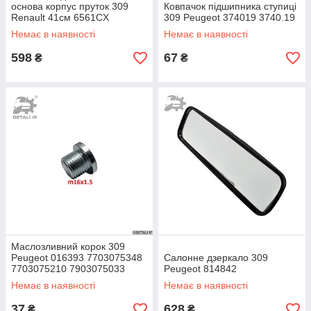
основа корпус пруток 309
Ковпачок підшипника ступиці
Renault 41см 6561CX
309 Peugeot 374019 3740.19
9628851980
Немає в наявності
Немає в наявності
598
67
₴
₴
Маслозливний корок 309
Peugeot 016393 7703075348
Салонне дзеркало 309
7703075210 7903075033
Peugeot 814842
1218114
Немає в наявності
Немає в наявності
37
628
₴
₴