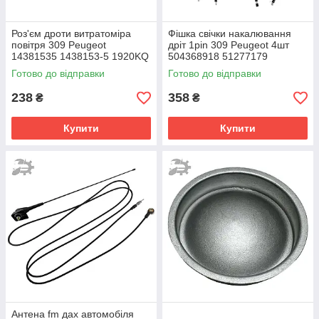
Роз'єм дроти витратоміра
Фішка свічки накалювання
повітря 309 Peugeot
дріт 1pin 309 Peugeot 4шт
14381535 1438153-5 1920KQ
504368918 51277179
9657127480 1376235
DJ7017A-4-21
Готово до відправки
Готово до відправки
6C1112B579AA
238
358
₴
₴
Купити
Купити
Антена fm дах автомобіля