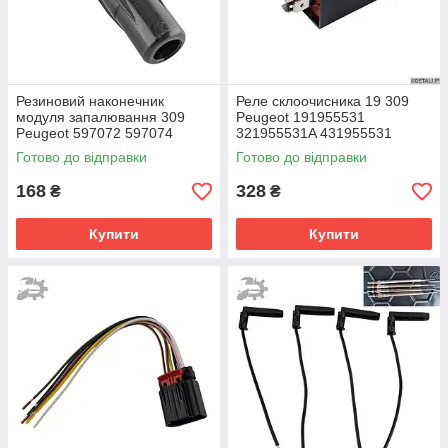
Резиновий наконечник
Реле склоочисника 19 309
модуля запалювання 309
Peugeot 191955531
Peugeot 597072 597074
321955531A 431955531
5970A9 596319 597072
1238550 1249084 4708100
Готово до відправки
Готово до відправки
96281585 96246755
168
328
₴
₴
Купити
Купити