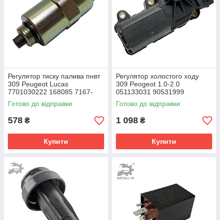
Регулятор тиску палива пнвт
Регулятор холостого ходу
309 Peugeot Lucas
309 Peogeot 1.0-2.0
7701030222 168085 7167-
051133031 90531999
620B
7701035321 1920F8
Готово до відправки
Готово до відправки
578
1 098
₴
₴
Купити
Купити