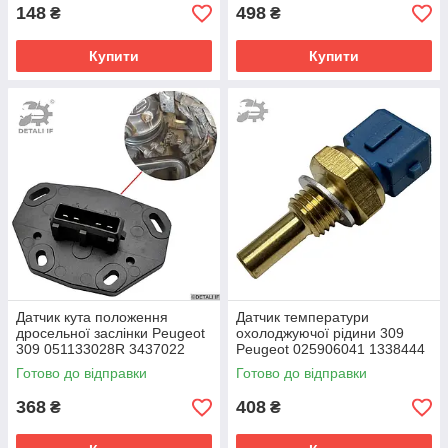
148
498
₴
₴
Купити
Купити
Датчик кута положення
Датчик температури
дросельної заслінки Peugeot
охолоджуючої рідини 309
309 051133028R 3437022
Peugeot 025906041 1338444
9945429
90080939 90410792
Готово до відправки
Готово до відправки
368
408
₴
₴