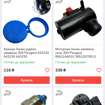
Кришка бачка рідини
Моторчик бачка омивача
омивача 309 Peugeot 643232
скла 309 Peogeot
643238 643230
86611AA010 38512679013
38410-70B20 38512SB0922
Готово до відправки
Готово до відправки
118
338
₴
₴
Купити
Купити