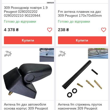
309 Розходомір повітря 1.9
Peugeot 0280202202
Fm антена плавник на дах
0280202210 90220944
309 Peugeot 170х70х60mm
90272153
Готово до відправки
Готово до відправки
4 378
238
₴
₴
Купити
Купити
Антена fm дах автомобіля
Антена fm стрижень пруток
основа корпус 309 Peugeot
наконечник 309 Peugeot