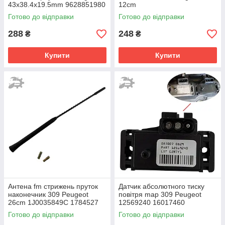
43x38.4x19.5mm 9628851980
12cm
Готово до відправки
Готово до відправки
288
248
₴
₴
Купити
Купити
Антена fm стрижень пруток
Датчик абсолютного тиску
наконечник 309 Peugeot
повітря map 309 Peugeot
26cm 1J0035849C 1784527
12569240 16017460
100093610 90566812
16137039
Готово до відправки
Готово до відправки
1784011