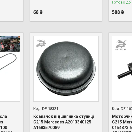
Готово до
68 ₴
588 ₴
DF-18321
DF-16
асла
Ковпачок підшипника ступиці
Моторчик
es
C215 Mercedes A2013340125
C215 Mer
2100
A1683570089
0154873 