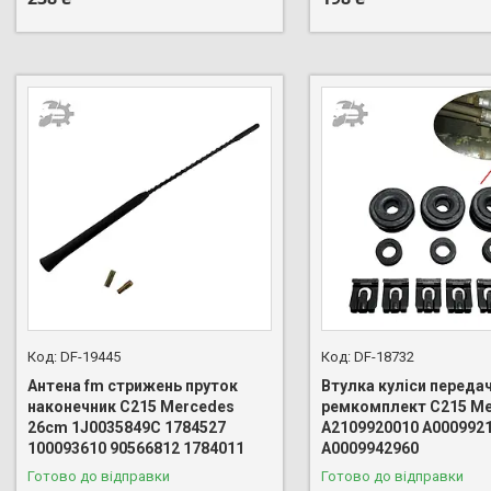
DF-19445
DF-18732
Антена fm стрижень пруток
Втулка куліси переда
наконечник C215 Mercedes
ремкомплект C215 Me
26cm 1J0035849C 1784527
A2109920010 A000992
100093610 90566812 1784011
A0009942960
Готово до відправки
Готово до відправки