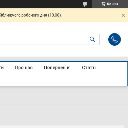
Кошик
айближчого робочого дня (10.08).
ти
Про нас
Повернення
Статті