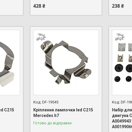
428 ₴
238 ₴
DF-19545
DF-19
ed C215
Кріплення лампочки led C215
Набір дл
Mercedes h7
двигуна 
A0049943
Готово до відправки
A0019906