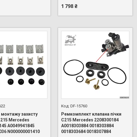
1 798 ₴
622
DF-15760
я монтажу захисту
Ремкомплект клапана пічки
C215 Mercedes
C215 Mercedes 2208300184
145 A0049941845
A0018303884 0018303884
036 N000000001410
0018303684 0018307884