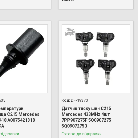
535
DF-19370
емператури
Датчик тиску шин C215
ща C215 Mercedes
Mercedes 433MHz 4шт
418 A0075421318
7PP907275F 5Q0907275
9A
5Q0907275B
 відправки
Готово до відправки