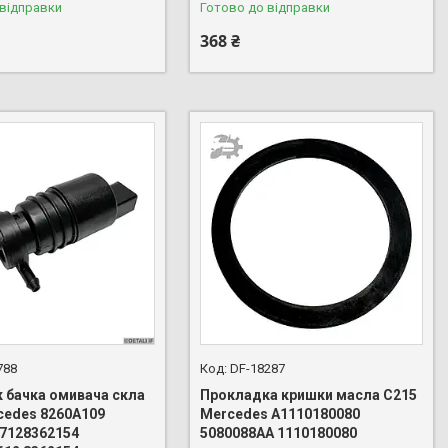
 відправки
Готово до відправки
368 ₴
788
DF-18287
 бачка омивача скла
Прокладка кришки масла C215
cedes 8260A109
Mercedes A1110180080
67128362154
5080088AA 1110180080