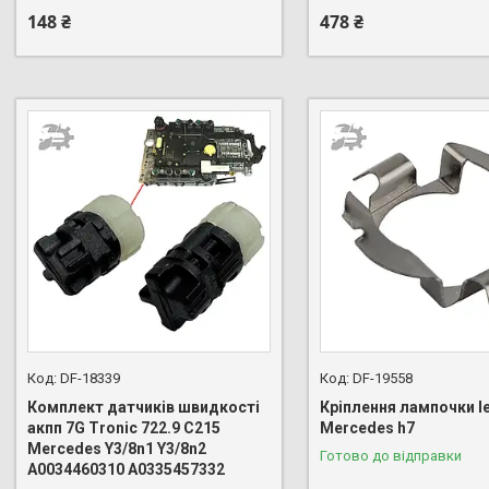
148 ₴
478 ₴
DF-18339
DF-19558
Комплект датчиків швидкості
Кріплення лампочки l
акпп 7G Tronic 722.9 C215
Mercedes h7
Mercedes Y3/8n1 Y3/8n2
Готово до відправки
A0034460310 A0335457332