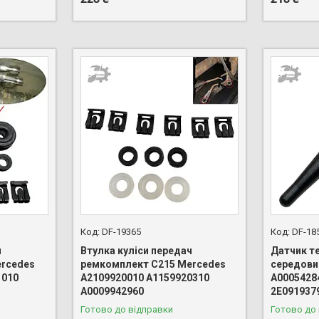
DF-19365
DF-18
ч
Втулка куліси передач
Датчик т
rcedes
ремкомплект C215 Mercedes
середови
1010
A2109920010 A1159920310
A0005428
A0009942960
2E091937
Готово до відправки
Готово до