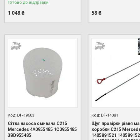
Готово до відправки
1 048 ₴
58 ₴
DF-19603
DF-14081
Сітка насоса омивача C215
Щуп провірки рівня м
Mercedes 4A0955485 1C0955485
коробки C215 Merced
3BD955485
1405891521 14058915