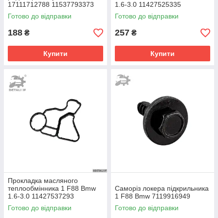
17111712788 11537793373
1.6-3.0 11427525335
Готово до відправки
Готово до відправки
188
257
₴
₴
Купити
Купити
Прокладка масляного
теплообмінника 1 F88 Bmw
Саморіз локера підкрильника
1.6-3.0 11427537293
1 F88 Bmw 7119916949
11428637821
Готово до відправки
Готово до відправки