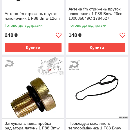
Антена fm стрижень пруток
Антена fm стрижень пруток
наконечник 1 F88 Bmw 26cm
наконечник 1 F88 Bmw 12cm
1J0035849C 1784527
100093610 90566812
Готово до відправки
Готово до відправки
1784011
248
148
₴
₴
Купити
Купити
Заглушка зливна пробка
Прокладка масляного
радіатора латунь 1 F88 Bmw
теплообмінника 1 F88 Bmw