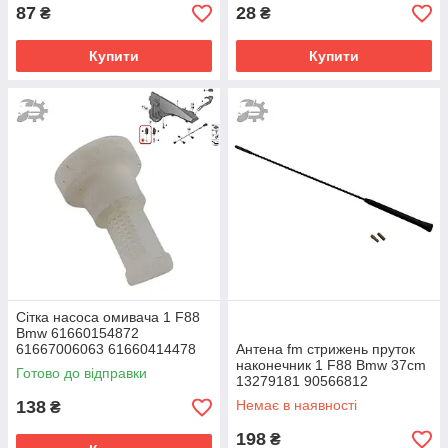
87
28
₴
₴
Купити
Купити
Сітка насоса омивача 1 F88
Bmw 61660154872
61667006063 61660414478
Антена fm стрижень пруток
наконечник 1 F88 Bmw 37cm
Готово до відправки
13279181 90566812
1J0035849A 1784527
138
Немає в наявності
₴
198
₴