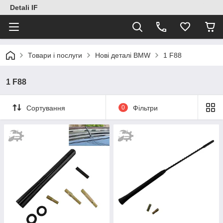
Detali IF
Товари і послуги
Нові деталі BMW
1 F88
1 F88
Сортування
0
Фільтри