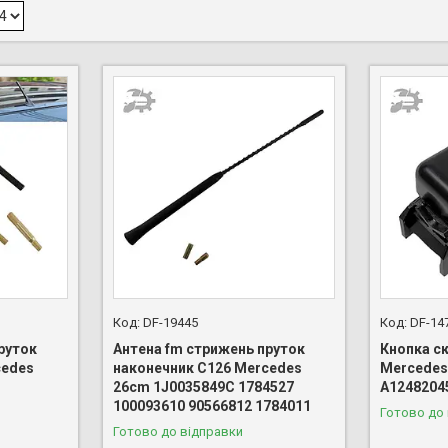
DF-19445
DF-14
руток
Антена fm стрижень пруток
Кнопка с
cedes
наконечник C126 Mercedes
Mercedes
26cm 1J0035849C 1784527
A1248204
100093610 90566812 1784011
Готово до
Готово до відправки