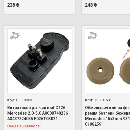
238 ₴
248 ₴
DF-18069
DF-19150
Витратомір датчик maf C126
Обмежувач кліпса фі
Mercedes 2.0-5.0 A0000740236
ремня безпеки бежева
A3437224035 F026T03021
Mercedes 15x3mm 931
+380 (96) 888-66-44
+380 (96) 888-66-44
0198259
Немає в наявності