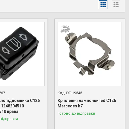
767
DF-19545
клопідйомника C126
Кріплення лампочки led C126
 1248204510
Mercedes h7
510 права
Готово до відправки
 відправки