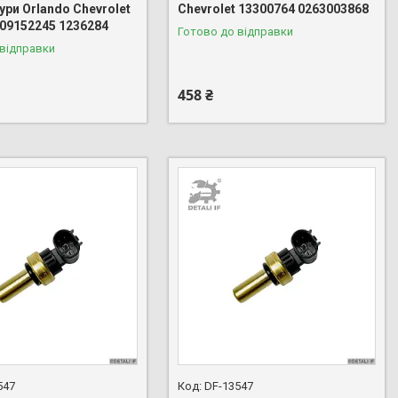
ри Orlando Chevrolet
Chevrolet 13300764 0263003868
 09152245 1236284
Готово до відправки
 відправки
458 ₴
547
DF-13547