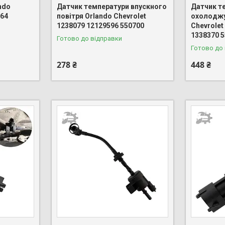
ndo
Датчик температури впускного
Датчик т
764
повітря Orlando Chevrolet
охолоджу
1238079 12129596 550700
Chevrolet
1338370 
Готово до відправки
Готово до
278 ₴
448 ₴