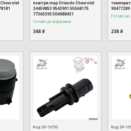
Chevrolet
повітря map Orlando Chevrolet
температу
78181
24459853 9543901 55568175
90477289
77365393 504088431
Готово до
Готово до відправки
348 ₴
238 ₴
DF-13733
DF-13