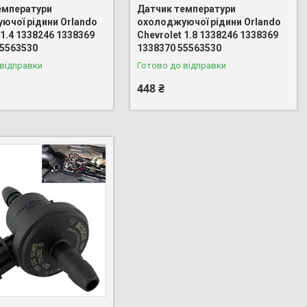
емператури
Датчик температури
ючої рідини Orlando
охолоджуючої рідини Orlando
 1.4 1338246 1338369
Chevrolet 1.8 1338246 1338369
55563530
1338370 55563530
 відправки
Готово до відправки
448 ₴