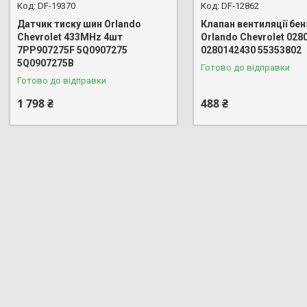
DF-19370
DF-12862
Датчик тиску шин Orlando
Клапан вентиляції бе
Chevrolet 433MHz 4шт
Orlando Chevrolet 028
7PP907275F 5Q0907275
0280142430 55353802
5Q0907275B
Готово до відправки
Готово до відправки
1 798 ₴
488 ₴