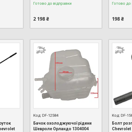
Готово до відправки
Готово до
2 198 ₴
198 ₴
DF-12584
DF-15
руток
Бачок охолоджуючої рідини
Болт роз
evrolet
Шевроле Орландо 1304004
Chevrolet