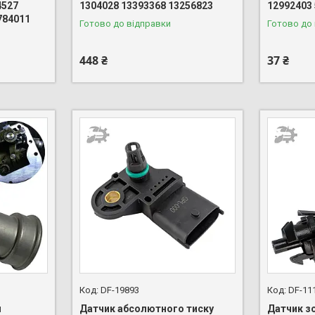
4527
1304028 13393368 13256823
12992403
784011
Готово до відправки
Готово до
448 ₴
37 ₴
DF-19893
DF-11
ч
Датчик абсолютного тиску
Датчик з