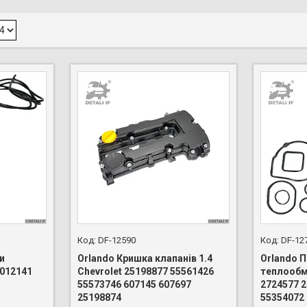
DF-12590
DF-12
и
Orlando Кришка клапанів 1.4
Orlando 
9012141
Chevrolet 25198877 55561426
теплообмі
55573746 607145 607697
2724577 
25198874
55354072