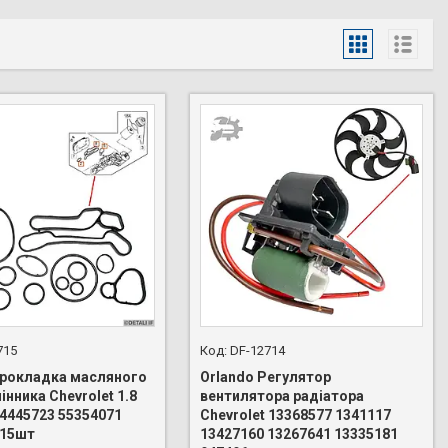
715
DF-12714
Прокладка масляного
Orlando Регулятор
нника Chevrolet 1.8
вентилятора радіатора
24445723 55354071
Chevrolet 13368577 1341117
 15шт
13427160 13267641 13335181