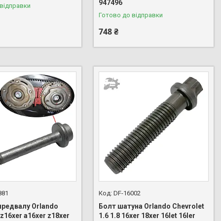
947496
 відправки
Готово до відправки
748 ₴
881
DF-16002
предвалу Orlando
Болт шатуна Orlando Chevrolet
 z16xer a16xer z18xer
1.6 1.8 16xer 18xer 16let 16ler