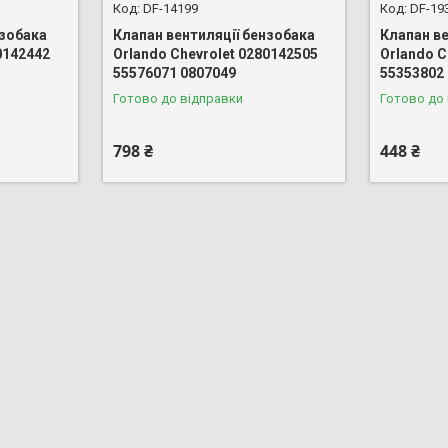
DF-14199
DF-19
нзобака
Клапан вентиляції бензобака
Клапан ве
0142442
Orlando Chevrolet 0280142505
Orlando C
55576071 0807049
55353802
Готово до відправки
Готово до
798 ₴
448 ₴