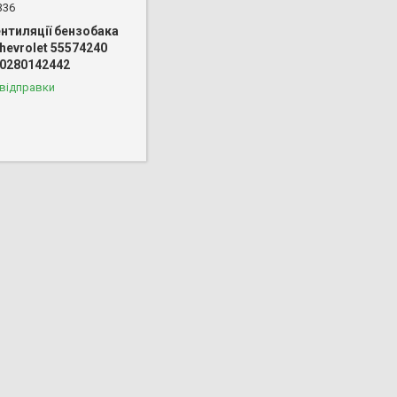
336
нтиляції бензобака
hevrolet 55574240
 0280142442
 відправки