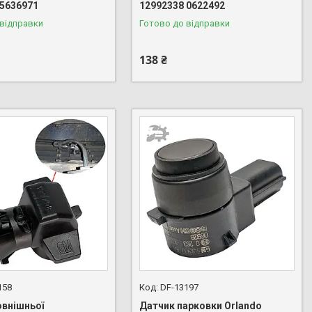
 5636971
12992338 0622492
 відправки
Готово до відправки
138 ₴
158
DF-13197
овнішньої
Датчик парковки Orlando