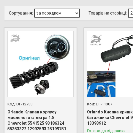
DF-12733
DF-11307
Orlando Клапан корпусу
Orlando Кнопка кришк
масляного фільтра 1.8
багажника Chevrolet 
Chevrolet 5541525 93186324
13393912
55353322 12992593 25199751
Готово до відправки