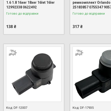
1.6 1.8 16xer 18xer 16let 16ler
ремкомплект Orlando 
12992338 0622492
25183857 0755347 905
Готово до відправки
Готово до відправки
138 ₴
317 ₴
DF-12007
DF-17935