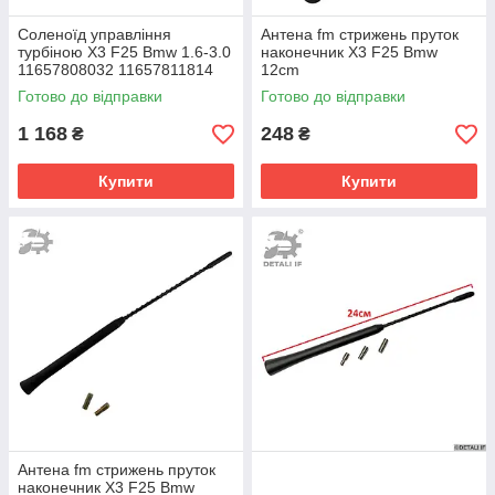
Cоленоїд управління
Антена fm стрижень пруток
турбіною X3 F25 Bmw 1.6-3.0
наконечник X3 F25 Bmw
11657808032 11657811814
12cm
11658509323 11747796338
Готово до відправки
Готово до відправки
1 168
248
₴
₴
Купити
Купити
Антена fm стрижень пруток
наконечник X3 F25 Bmw