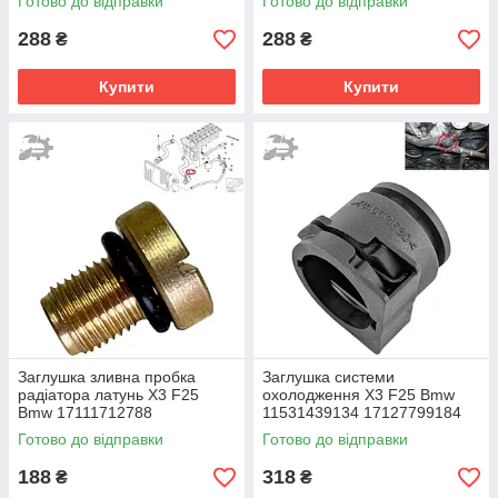
Готово до відправки
Готово до відправки
288
288
₴
₴
Купити
Купити
Заглушка зливна пробка
Заглушка системи
радіатора латунь X3 F25
охолодження X3 F25 Bmw
Bmw 17111712788
11531439134 17127799184
11537793373
7799184
Готово до відправки
Готово до відправки
188
318
₴
₴