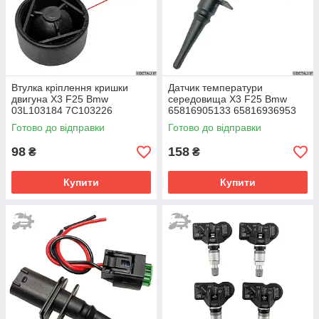
Втулка кріплення кришки
Датчик температури
двигуна X3 F25 Bmw
середовища X3 F25 Bmw
03L103184 7C103226
65816905133 65816936953
7C103226B
65810141199 65810149842
Готово до відправки
Готово до відправки
98
158
₴
₴
Купити
Купити