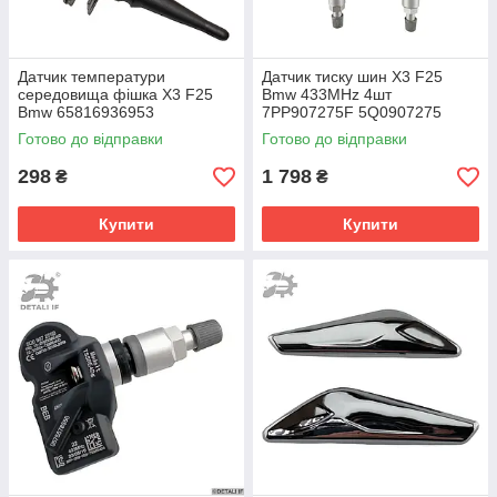
Датчик температури
Датчик тиску шин X3 F25
середовища фішка X3 F25
Bmw 433MHz 4шт
Bmw 65816936953
7PP907275F 5Q0907275
65816905133 65810149842
5Q0907275B
Готово до відправки
Готово до відправки
298
1 798
₴
₴
Купити
Купити