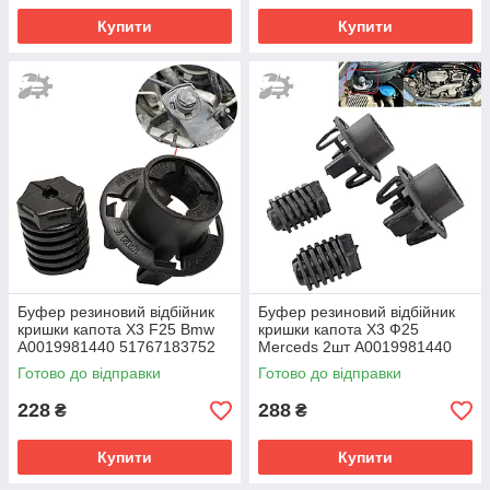
Купити
Купити
Буфер резиновий відбійник
Буфер резиновий відбійник
кришки капота X3 F25 Bmw
кришки капота Х3 Ф25
A0019981440 51767183752
Merceds 2шт A0019981440
7183752 5176718375204
51767183752 51767348121
Готово до відправки
Готово до відправки
718375204
5176718375204
228
288
₴
₴
Купити
Купити