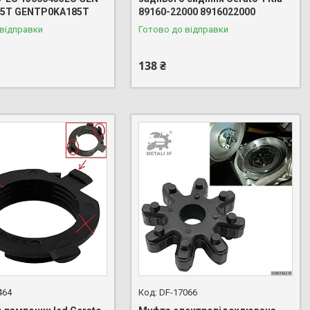
85T GENTP0KA185T
89160-22000 8916022000
 відправки
Готово до відправки
138 ₴
464
DF-17066