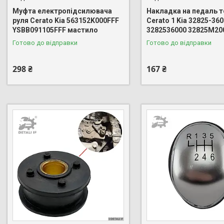
Муфта електропідсилювача
Накладка на педаль 
руля Cerato Kia 563152K000FFF
Cerato 1 Kia 32825-36
YSBB091105FFF мастило
3282536000 32825M20
Готово до відправки
Готово до відправки
298 ₴
167 ₴