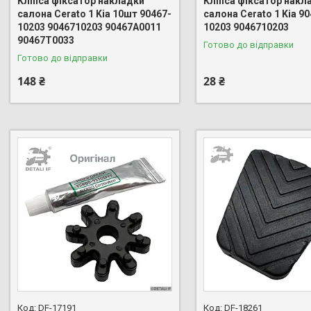
Кліпса фіксатор накладки
Кліпса фіксатор накл
салона Cerato 1 Kia 10шт 90467-
салона Cerato 1 Kia 90
10203 9046710203 90467A0011
10203 9046710203
90467T0033
Готово до відправки
Готово до відправки
148 ₴
28 ₴
DF-17191
DF-18261