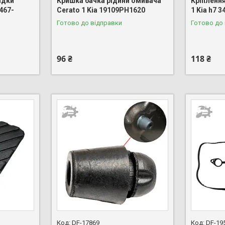
адки
Кришка бачка рідини омивача
Кріплення
467-
Cerato 1 Kia 19109PH1620
1 Kia h7 
Готово до відправки
Готово до
96 ₴
118 ₴
DF-17869
DF-19