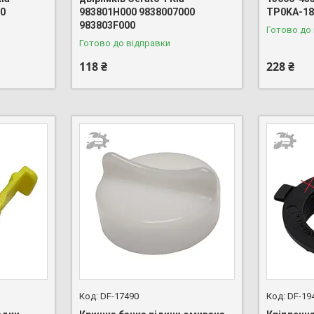
00
983801H000 9838007000
TP0KA-1
983803F000
Готово до
Готово до відправки
118 ₴
228 ₴
DF-17490
DF-19