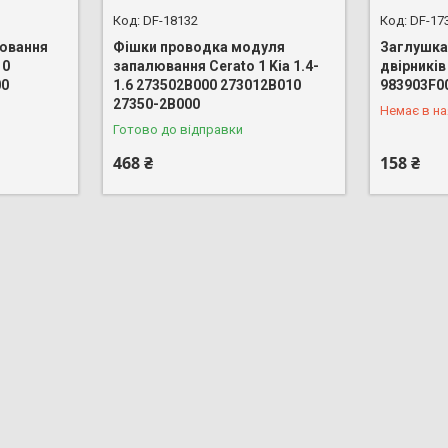
DF-18132
DF-17
ювання
Фішки проводка модуля
Заглушка
10
запалювання Cerato 1 Kia 1.4-
двірників
00
1.6 273502B000 273012B010
983903F0
+380 (96)
27350-2B000
Немає в на
Готово до відправки
468 ₴
158 ₴