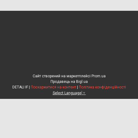
Сайт створений на маркетплейсі
Prom.ua
Продавець на Bigl.ua
DETALI IF |
Поскаржитися на контент
|
Політика конфіденційності
Select Language
▼