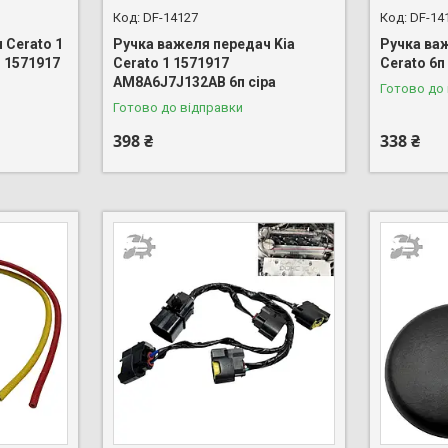
DF-14127
DF-14
 Cerato 1
Ручка важеля передач Kia
Ручка ва
 1571917
Cerato 1 1571917
Cerato 6п
AM8A6J7J132AB 6п сіра
Готово до
Готово до відправки
398 ₴
338 ₴