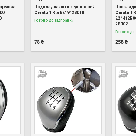
тормоза
Подкладка антистук дверей
Прокладк
000
Cerato 1 Kia 8219128010
Cerato 1 
0
224412B0
Готово до відправки
2B002
Готово до
78 ₴
258 ₴