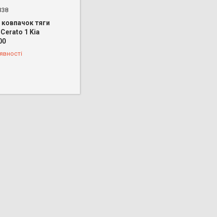
338
 ковпачок тяги
 Cerato 1 Kia
00
 888-66-44
явності