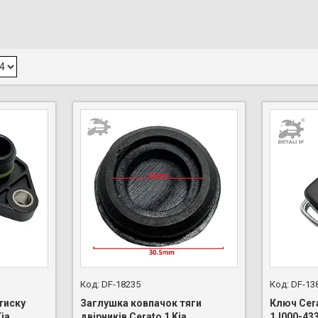
DF-18235
DF-13
тиску
Заглушка ковпачок тяги
Ключ Cera
ia
двірників Cerato 1 Kia
1J000-43