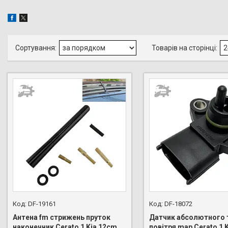
DF-19161
DF-18072
Антена fm стрижень пруток
Датчик абсолютного 
наконечник Cerato 1 Kia 12cm
повітря map Cerato 1 K