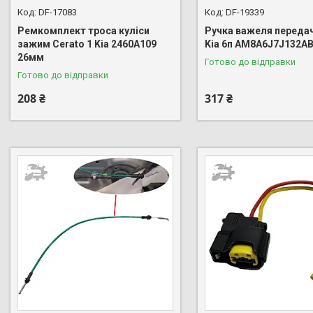
DF-17083
DF-19339
Ремкомплект троса куліси
Ручка важеля передач
зажим Cerato 1 Kia 2460A109
Kia 6п AM8A6J7J132AB
26мм
Готово до відправки
Готово до відправки
208 ₴
317 ₴