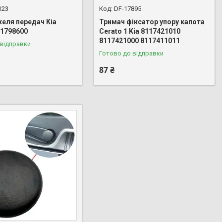
123
DF-17895
желя передач Kia
Тримач фіксатор упору капота
 1798600
Cerato 1 Kia 8117421010
8117421000 8117411011
 відправки
Готово до відправки
87 ₴