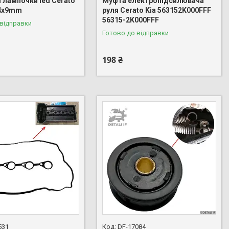
 лампочки led Cerato
Муфта електропідсилювача
34x9mm
руля Cerato Kia 563152K000FFF
56315-2K000FFF
 відправки
Готово до відправки
198 ₴
531
DF-17084