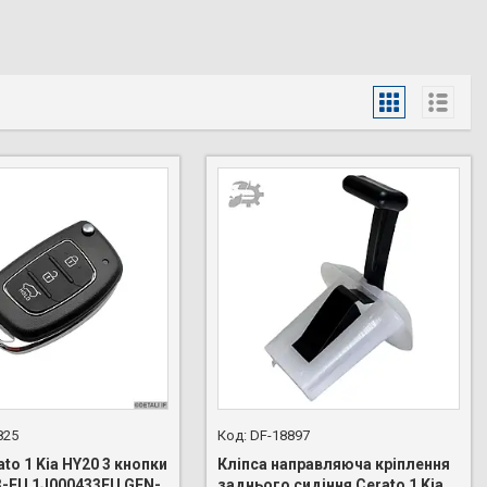
825
DF-18897
to 1 Kia HY20 3 кнопки
Кліпса направляюча кріплення
3-EU 1J000433EU GEN-
заднього сидіння Cerato 1 Kia