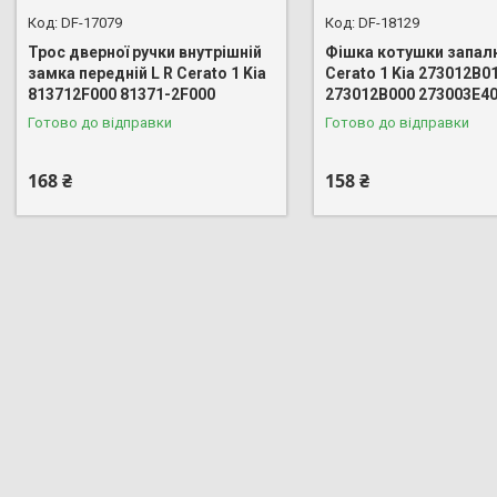
DF-17079
DF-18129
Трос дверної ручки внутрішній
Фішка котушки запал
замка передній L R Cerato 1 Kia
Cerato 1 Kia 273012B0
813712F000 81371-2F000
273012B000 273003E4
Готово до відправки
Готово до відправки
168 ₴
158 ₴