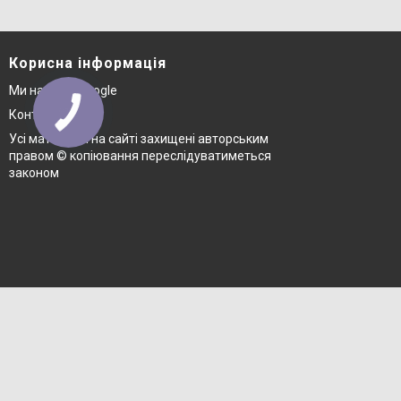
Корисна інформація
Ми на карті Google
Контакти
Усі матеріали на сайті захищені авторським
правом © копіювання переслідуватиметься
законом