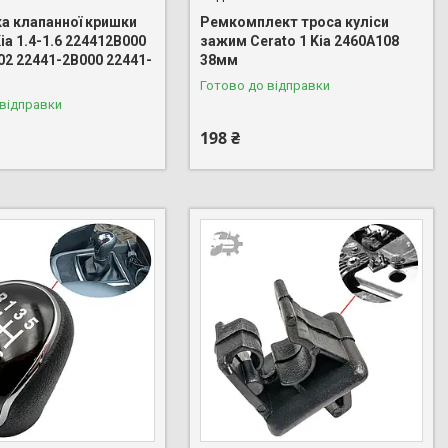
а клапанної кришки
Ремкомплект троса куліси
Kia 1.4-1.6 224412B000
зажим Cerato 1 Kia 2460A108
02 22441-2B000 22441-
38мм
Готово до відправки
 відправки
198 ₴