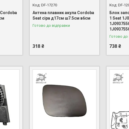
DF-17270
DF-12
 Cordoba
Антена плавник акула Cordoba
Блок зап
см
Seat сіра д17см ш7.5см в6см
1 Seat 1
1J093755
Готово до відправки
1J093755
Готово до
318 ₴
738 ₴