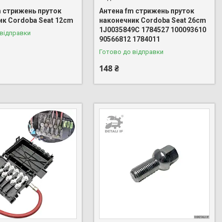
m стрижень пруток
Антена fm стрижень пруток
ик Cordoba Seat 12cm
наконечник Cordoba Seat 26cm
1J0035849C 1784527 100093610
 відправки
90566812 1784011
Готово до відправки
148 ₴