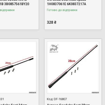
1B 3B0857561BY20
1H0837061E 6K0837217A
 відправки
Готово до відправки
328 ₴
131
DF-16807