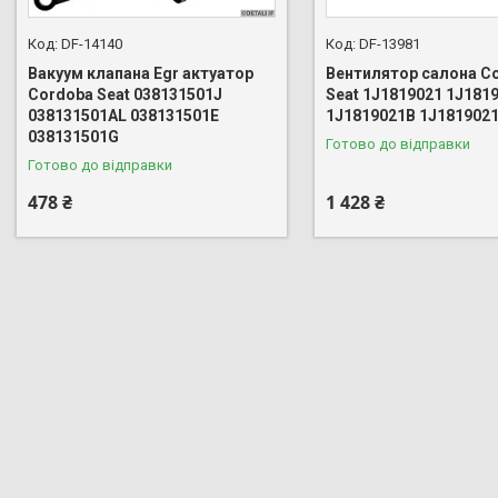
DF-14140
DF-13981
Вакуум клапана Egr актуатор
Вентилятор салона C
Cordoba Seat 038131501J
Seat 1J1819021 1J181
038131501AL 038131501E
1J1819021B 1J181902
038131501G
Готово до відправки
Готово до відправки
478 ₴
1 428 ₴