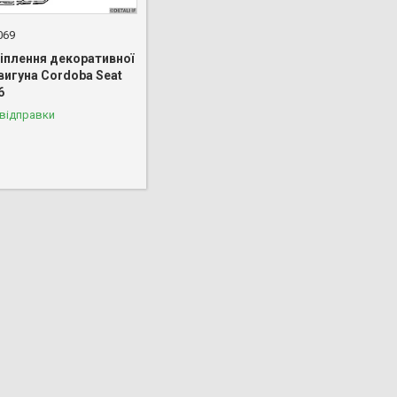
069
ріплення декоративної
вигуна Cordoba Seat
6
 відправки