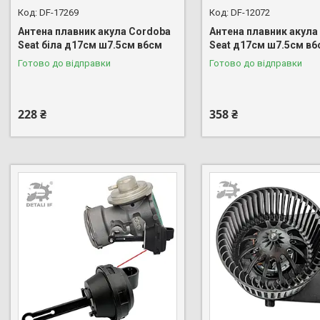
DF-17269
DF-12072
Антена плавник акула Cordoba
Антена плавник акула
Seat біла д17см ш7.5см в6см
Seat д17см ш7.5см в6
Готово до відправки
Готово до відправки
228 ₴
358 ₴