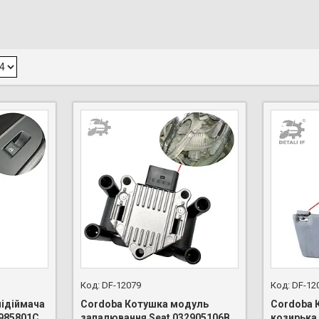
DF-12079
DF-12
підіймача
Cordoba Котушка модуль
Cordoba 
5985801C
запалювання Seat 032905106B
козирька