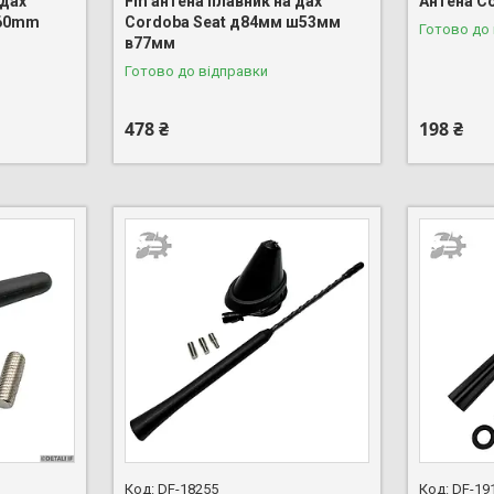
 дах
Fm антена плавник на дах
Антена C
х60mm
Cordoba Seat д84мм ш53мм
Готово до
в77мм
Готово до відправки
478 ₴
198 ₴
DF-18255
DF-19