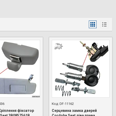
036
DF-11162
Кріплення фіксатор
Cерцевина замка дверей
 Seat 3B0857561B
Cordoba Seat ліва права