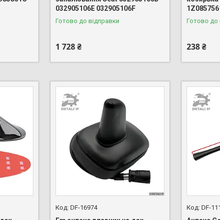
032905106E 032905106F
1Z085756
Готово до відправки
Готово до
1 728 ₴
238 ₴
DF-16974
DF-11