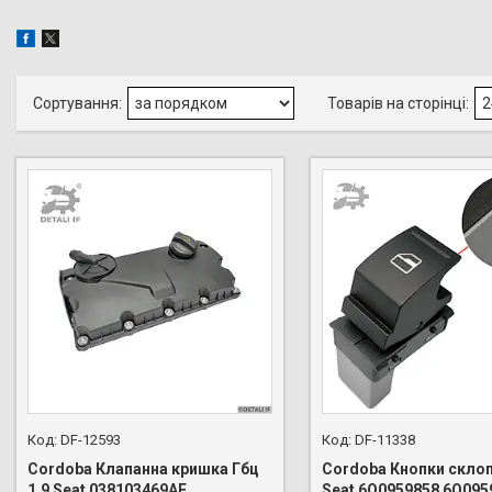
DF-12593
DF-11338
Cordoba Клапанна кришка Гбц
Cordoba Кнопки скло
1.9 Seat 038103469AE
Seat 6Q0959858 6Q09