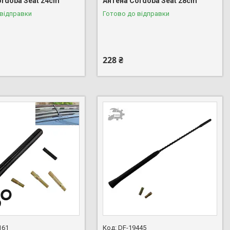
ordoba Seat 24cm
Антена Cordoba Seat 28cm
 відправки
Готово до відправки
228 ₴
161
DF-19445