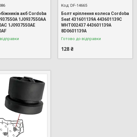
086
DF-14665
обіжників акб Cordoba
Болт кріплення колеса Cordoba
J0937550A 1J0937550AA
Seat 431601139A 443601139C
0AC 1J0937550AE
WHT002437 443601139A
0AF
8D0601139A
 відправки
Готово до відправки
128 ₴