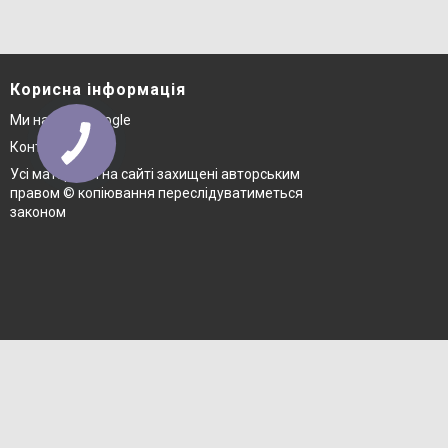
Корисна інформація
Ми на карті Google
Контакти
Усі матеріали на сайті захищені авторським
правом © копіювання переслідуватиметься
законом