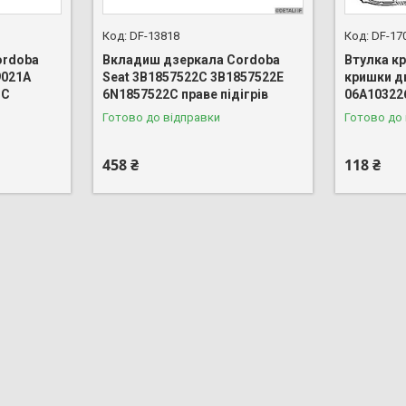
DF-13818
DF-17
ordoba
Вкладиш дзеркала Cordoba
Втулка к
9021A
Seat 3B1857522C 3B1857522E
кришки д
1C
6N1857522C праве підігрів
06A10322
Готово до відправки
Готово до
458 ₴
118 ₴