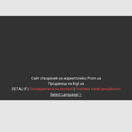
Сайт створений на маркетплейсі
Prom.ua
Продавець на Bigl.ua
DETALI IF |
Поскаржитися на контент
|
Політика конфіденційності
Select Language
▼