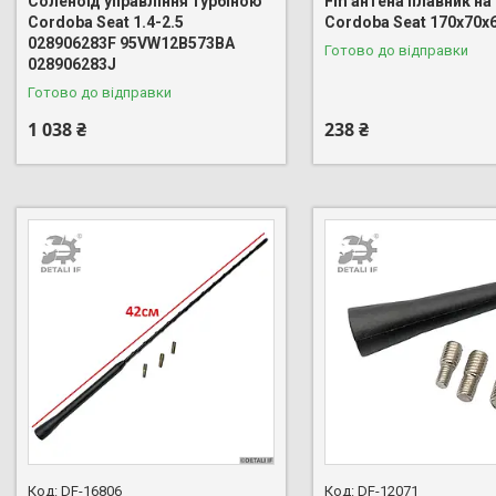
Cоленоїд управління турбіною
Fm антена плавник на
Cordoba Seat 1.4-2.5
Cordoba Seat 170х70
028906283F 95VW12B573BA
Готово до відправки
028906283J
Готово до відправки
1 038 ₴
238 ₴
DF-16806
DF-12071