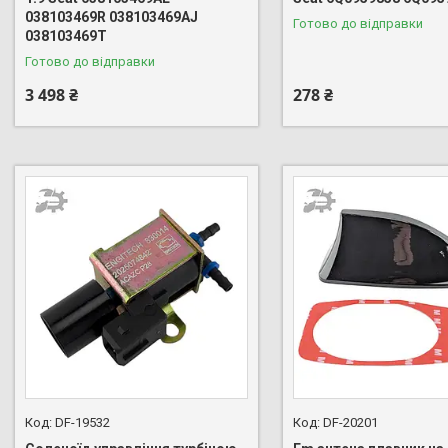
038103469R 038103469AJ
Готово до відправки
038103469T
Готово до відправки
3 498 ₴
278 ₴
DF-19532
DF-20201