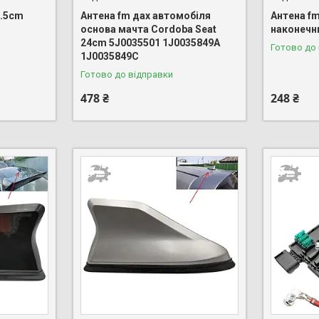
6.5cm
Антена fm дах автомобіля
Антена f
основа мачта Cordoba Seat
наконечн
24cm 5J0035501 1J0035849A
Готово до
1J0035849C
Готово до відправки
478 ₴
248 ₴