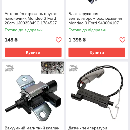
Антена fm стрижень пруток
Блок керування
наконечник Mondeo 3 Ford
вентилятором охолодження
26cm 1J0035849C 1784527
Mondeo 3 Ford 940004107
100093610 90566812
940004101 940004106
Готово до відправки
Готово до відправки
1784011
148
1 398
₴
₴
Купити
Купити
Вакуумний магнітний клапан
Датчик температури