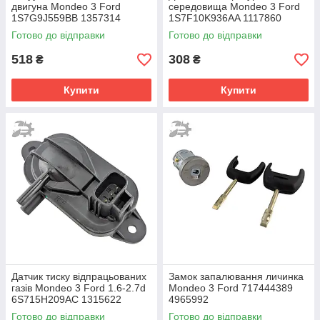
двигуна Mondeo 3 Ford
середовища Mondeo 3 Ford
1S7G9J559BB 1357314
1S7F10K936AA 1117860
1S7G9J559BB 1S7G9J559BA
1435959 1488894
Готово до відправки
Готово до відправки
1S7F10K936AA 6492297
518
308
₴
₴
Купити
Купити
Датчик тиску відпрацьованих
Замок запалювання личинка
газів Mondeo 3 Ford 1.6-2.7d
Mondeo 3 Ford 717444389
6S715H209AC 1315622
4965992
1415606 30677944 30750460
Готово до відправки
Готово до відправки