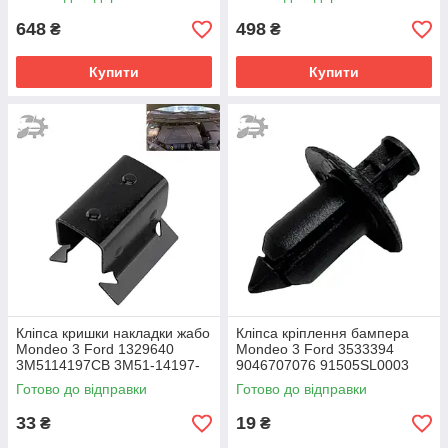
648
498
₴
₴
Купити
Купити
Кліпса кришки накладки жабо
Кліпса кріплення бампера
Mondeo 3 Ford 1329640
Mondeo 3 Ford 3533394
3M5114197CB 3M51-14197-
9046707076 91505SL0003
CB
Готово до відправки
Готово до відправки
33
19
₴
₴