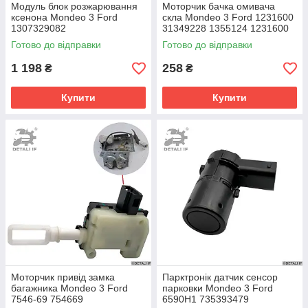
Модуль блок розжарювання
Моторчик бачка омивача
ксенона Mondeo 3 Ford
скла Mondeo 3 Ford 1231600
1307329082
31349228 1355124 1231600
Готово до відправки
Готово до відправки
1 198
258
₴
₴
Купити
Купити
Моторчик привід замка
Парктронік датчик сенсор
багажника Mondeo 3 Ford
парковки Mondeo 3 Ford
7546-69 754669
6590H1 735393479