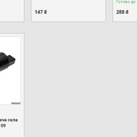
Готово до
147 ₴
288 ₴
ача скла
109