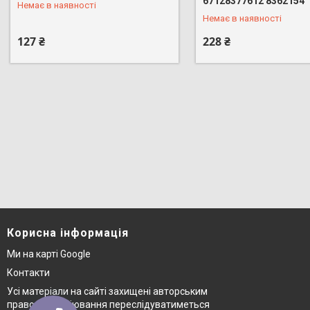
67128377612 8362154
Немає в наявності
Немає в наявності
127 ₴
228 ₴
Корисна інформація
Ми на карті Google
Контакти
Усі матеріали на сайті захищені авторським
правом © копіювання переслідуватиметься