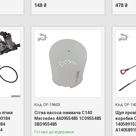
148 ₴
478 ₴
DF-19603
DF-14
 пічки
Сітка насоса омивача C140
Щуп прові
00184
Mercedes 4A0955485 1C0955485
коробки 
884
3BD955485
14058915
84
A1405891
Готово до відправки