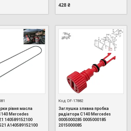
428 ₴
081
DF-17882
рки рівня масла
Заглушка зливна пробка
C140 Mercedes
радіатора C140 Mercedes
21 140589152100
0005000285 0005000185
+380 (96) 888-66-44
521 A140589152100
2015000085