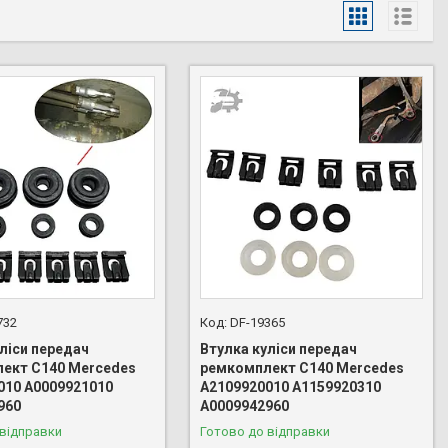
732
DF-19365
ліси передач
Втулка куліси передач
ект C140 Mercedes
ремкомплект C140 Mercedes
010 A0009921010
A2109920010 A1159920310
960
A0009942960
 відправки
Готово до відправки