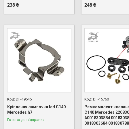
238 ₴
248 ₴
DF-19545
DF-15760
Кріплення лампочки led C140
Ремкомплект клапана
Mercedes h7
C140 Mercedes 22083
A0018303884 0018303
Готово до відправки
0018303684 00183078