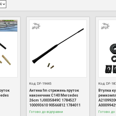
DF-19445
DF-18
руток
Антена fm стрижень пруток
Втулка ку
cedes
наконечник C140 Mercedes
ремкомпл
26cm 1J0035849C 1784527
A2109920
100093610 90566812 1784011
A0009942
Готово до відправки
Готово до