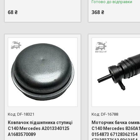
Готово до відправки
68 ₴
368 ₴
DF-18321
DF-16788
Ковпачок підшипника ступиці
Моторчик бачка омив
C140 Mercedes A2013340125
C140 Mercedes 8260A
A1683570089
0154873 67128362154
+380 (96) 888-66-44
+380 (96) 888-66-44