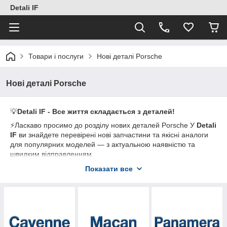
Detali IF
Товари і послуги
Нові деталі Porsche
Нові деталі Porsche
💡
Detali IF - Все життя складається з деталей!
⚡Ласкаво просимо до розділу нових деталей Porsche У
Detali
IF
ви знайдете перевірені нові запчастини та якісні аналоги
для популярних моделей — з актуальною наявністю та
швидким відправленням.
Показати все
🛠️
Що ми пропонуємо:
• Електрика та електроніка: кнопки/блоки склопідіймачів,