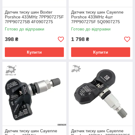
Датчик тиску шин Boxter
Датчик тиску шин Cayenne
Porshce 433MHz 7PP907275F
Porshce 433MHz 4шт
7PP907275B 4F0907275
7PP907275F 5Q0907275
4F0907275D
5Q0907275B
Готово до відправки
Готово до відправки
398
1 798
₴
₴
Купити
Купити
Датчик тиску шин Cayenne
Датчик тиску шин Cayenne