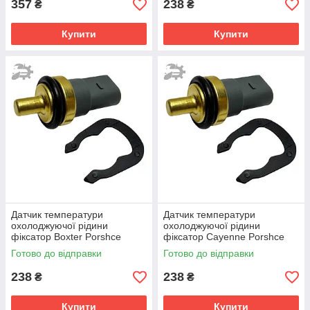
357
238
₴
₴
Купити
Купити
Датчик температури
Датчик температури
охолоджуючої рідини
охолоджуючої рідини
фіксатор Boxter Porshce
фіксатор Cayenne Porshce
06A919501 06A919501A
06A919501 06A919501A
Готово до відправки
Готово до відправки
032121142
032121142
238
238
₴
₴
Купити
Купити