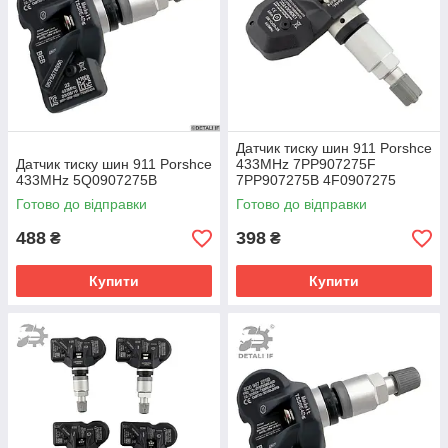
Датчик тиску шин 911 Porshce
Датчик тиску шин 911 Porshce
433MHz 7PP907275F
433MHz 5Q0907275B
7PP907275B 4F0907275
4F0907275D
Готово до відправки
Готово до відправки
488
398
₴
₴
Купити
Купити