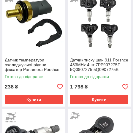
Датчик температури
Датчик тиску шин 911 Porshce
охолоджуючої рідини
433MHz 4шт 7PP907275F
фіксатор Panamera Porshce
5Q0907275 5Q0907275B
06A919501 06A919501A
Готово до відправки
Готово до відправки
032121142
238
1 798
₴
₴
Купити
Купити