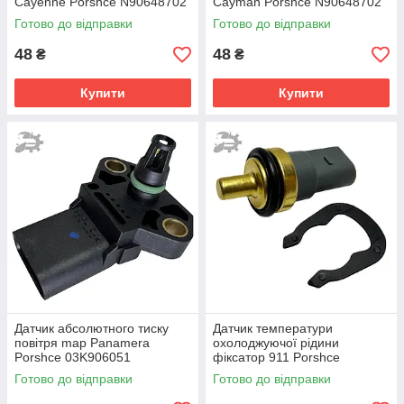
Cayenne Porshce N90648702
Cayman Porshce N90648702
N90959101 1H6813301
N90959101 1H6813301
Готово до відправки
Готово до відправки
48
48
₴
₴
Купити
Купити
Датчик абсолютного тиску
Датчик температури
повітря map Panamera
охолоджуючої рідини
Porshce 03K906051
фіксатор 911 Porshce
03K906051A
06A919501 06A919501A
Готово до відправки
Готово до відправки
032121142