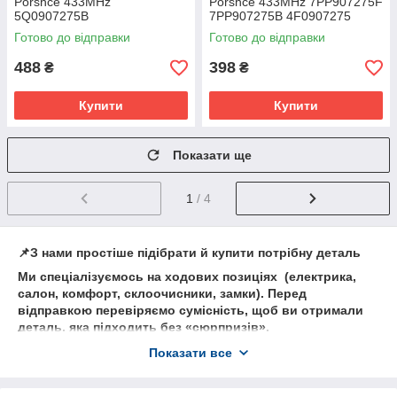
Porshce 433MHz
Porshce 433MHz 7PP907275F
5Q0907275B
7PP907275B 4F0907275
4F0907275D
Готово до відправки
Готово до відправки
488
398
₴
₴
Купити
Купити
Показати ще
1
/ 4
📌З нами простіше підібрати й купити потрібну деталь
Ми спеціалізуємось на ходових позиціях (електрика,
салон, комфорт, склоочисники, замки). Перед
відправкою перевіряємо сумісність, щоб ви отримали
деталь, яка підходить без «сюрпризів».
💬Як ми допомагаємо клієнтам
Показати все
• Підбір по VIN/артикулу та уточнення комплектації
• Порада щодо оригіналу або якісного аналога під