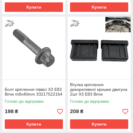
Купити
Купити
Втулка кріплення
Болт кріплення піввісі X3 E83
декоративної кришки двигуна
Bmw m8x40mm 33217522164
2шт X3 E83 Bmw
17111712911
Готово до відправки
Готово до відправки
198
208
₴
₴
Купити
Купити