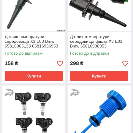
Датчик температури
Датчик температури
середовища X3 E83 Bmw
середовища фішка X3 E83
65816905133 65816936953
Bmw 65816936953
65810141199 65810149842
65816905133 65810149842
Готово до відправки
Готово до відправки
158
298
₴
₴
Купити
Купити