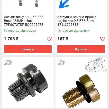
Датчик тиску шин X3 E83
Заглушка зливна пробка
Bmw 433MHz 4шт
радіатора X3 E83 Bmw
7PP907275F 5Q0907275
17111707818
5Q0907275B
Готово до відправки
Готово до відправки
1 798
167
₴
₴
Купити
Купити