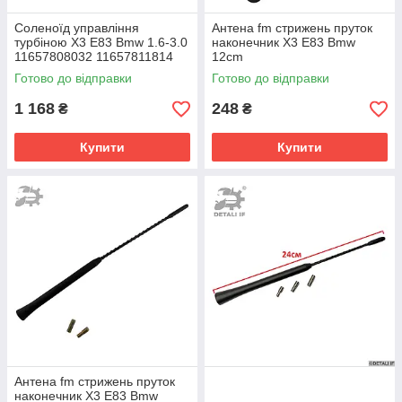
Cоленоїд управління
Антена fm стрижень пруток
турбіною X3 E83 Bmw 1.6-3.0
наконечник X3 E83 Bmw
11657808032 11657811814
12cm
11658509323 11747796338
Готово до відправки
Готово до відправки
1 168
248
₴
₴
Купити
Купити
Антена fm стрижень пруток
наконечник X3 E83 Bmw