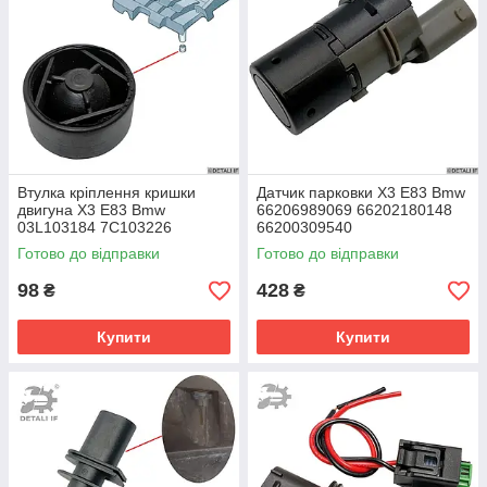
Втулка кріплення кришки
Датчик парковки X3 E83 Bmw
двигуна X3 E83 Bmw
66206989069 66202180148
03L103184 7C103226
66200309540
7C103226B
Готово до відправки
Готово до відправки
98
428
₴
₴
Купити
Купити