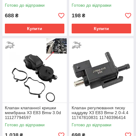
11612245439 11612246949
Готово до відправки
Готово до відправки
22mm
688
198
₴
₴
Купити
Купити
Клапан клапанної кришки
Клапан регулювання тиску
мембрана X3 E83 Bmw 3.0d
наддуву X3 E83 Bmw 2.0-4.4
11127794597
11747810831 11740396414
11741742712 702318010
Готово до відправки
Готово до відправки
YDJ100000
1 038
698
₴
₴