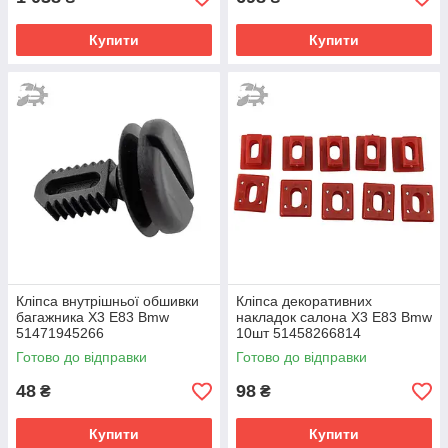
Купити
Купити
Кліпса внутрішньої обшивки
Кліпса декоративних
багажника X3 E83 Bmw
накладок салона X3 E83 Bmw
51471945266
10шт 51458266814
Готово до відправки
Готово до відправки
48
98
₴
₴
Купити
Купити