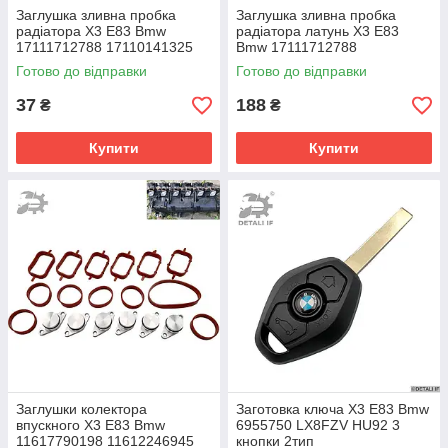
Заглушка зливна пробка
Заглушка зливна пробка
радіатора X3 E83 Bmw
радіатора латунь X3 E83
17111712788 17110141325
Bmw 17111712788
11537793373
Готово до відправки
Готово до відправки
37
188
₴
₴
Купити
Купити
Заглушки колектора
Заготовка ключа X3 E83 Bmw
впускного X3 E83 Bmw
6955750 LX8FZV HU92 3
11617790198 11612246945
кнопки 2тип