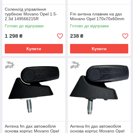
Cоленоїд управління
турбіною Movano Opel 1.5-
Fm антена плавник на дах
2.3d 149566215R
Movano Opel 170х70х60mm
8200946078 1495600Q1G
Готово до відправки
Готово до відправки
1 298
238
₴
₴
Купити
Купити
Антена fm дах автомобіля
Антена fm дах автомобіля
основа корпус Movano Opel
основа корпус Movano Opel