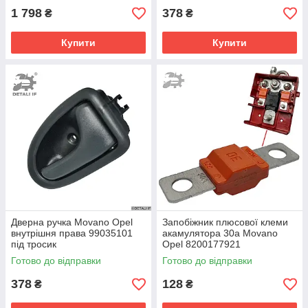
1 798
378
₴
₴
Купити
Купити
Дверна ручка Movano Opel
Запобіжник плюсової клеми
внутрішня права 99035101
акамулятора 30a Movano
під тросик
Opel 8200177921
8200177920 8200381281
Готово до відправки
Готово до відправки
378
128
₴
₴