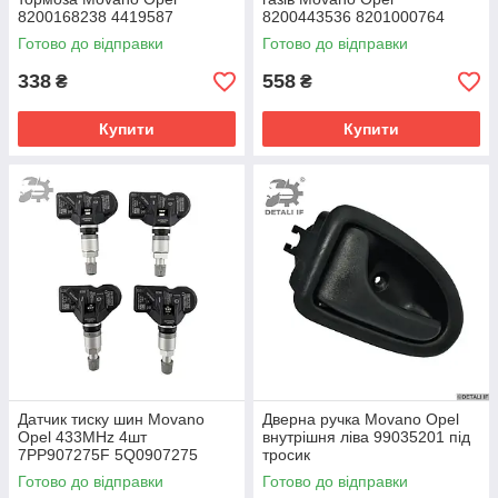
8200168238 4419587
8200443536 8201000764
93197675 4155450009
8200974421 2236500QAK
Готово до відправки
Готово до відправки
2532000Q0A
338
558
₴
₴
Купити
Купити
Датчик тиску шин Movano
Дверна ручка Movano Opel
Opel 433MHz 4шт
внутрішня ліва 99035201 під
7PP907275F 5Q0907275
тросик
5Q0907275B
Готово до відправки
Готово до відправки