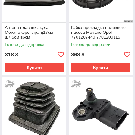
Антена плавник акула
Гайка прокладка паливного
Movano Opel сіра д17см
насоса Movano Opel
ш7.5см в6см
7701207449 7701209115
7701205611
Готово до відправки
Готово до відправки
318
368
₴
₴
Купити
Купити