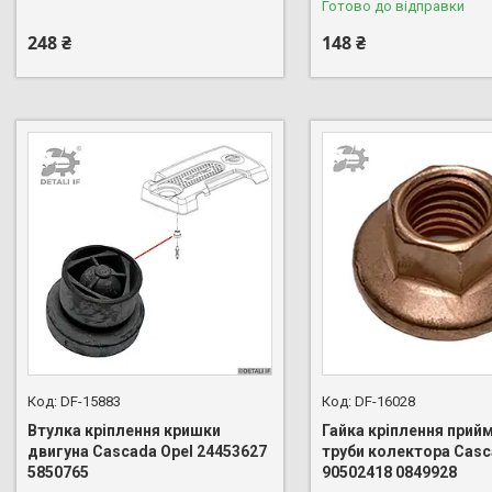
Готово до відправки
248 ₴
148 ₴
DF-15883
DF-16028
Втулка кріплення кришки
Гайка кріплення прий
двигуна Cascada Opel 24453627
труби колектора Casc
5850765
90502418 0849928