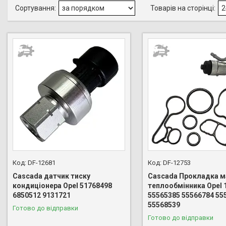
DF-12681
DF-12753
Cascada датчик тиску
Cascada Прокладка м
кондиціонера Opel 51768498
теплообмінника Opel 
6850512 9131721
55565385 55566784 55
55568539
Готово до відправки
Готово до відправки