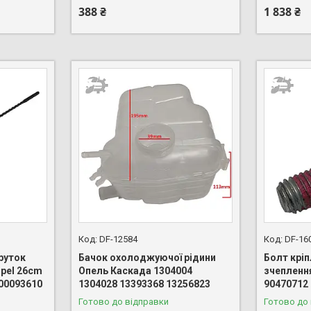
388 ₴
1 838 ₴
DF-12584
DF-16
руток
Бачок охолоджуючої рідини
Болт крі
pel 26cm
Опель Каскада 1304004
зчепленн
00093610
1304028 13393368 13256823
90470712
Готово до відправки
Готово до