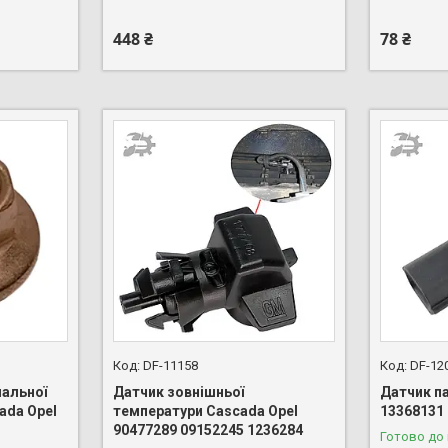
448 ₴
78 ₴
DF-11158
DF-12
мальної
Датчик зовнішньої
Датчик п
ada Opel
температури Cascada Opel
13368131
90477289 09152245 1236284
Готово до