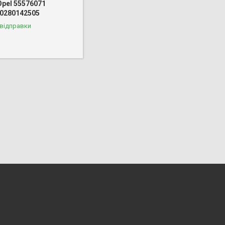
Opel 55576071
 0280142505
 відправки