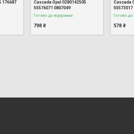
5 176687
Cascada Opel 0280142505
Cascada 
55576071 0807049
55573017
Готово до відправки
Готово до
798 ₴
578 ₴