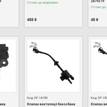
B
2879379
Готово до відправки
Готово до
488 ₴
48 ₴
DF-14199
DF-19
ика
Клапан вентиляції бензобака
Клапан ве