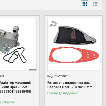
563
DF-20201
Радіатор масляний
Fm антена плавник на дах
нник Opel 2.0cdti
Cascada Opel 170х70х60mm
 55273041 55565958
Готово до відправки
 відправки