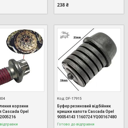
238 ₴
004
DF-17915
плення корзини
Буфер резиновий відбійник
я Cascada Opel
кришки капота Cascada Opel
 2005216
90054143 1160724 YQ00167480
 відправки
Готово до відправки