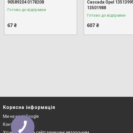
90589204 0178208
Cascada Opel 1351399
13501988
Готово до відправки
Готово до відправки
67 ₴
607 ₴
Корисна інформація
Ми на карті Google
Контакти
Усі матеріали на сайті захищені авторським