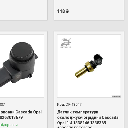
118 ₴
007
DF-13547
арковки Cascada Opel
Датчик температури
 0263013679
охолоджуючої рідини Cascada
Opel 1.4 1338246 1338369
 відправки