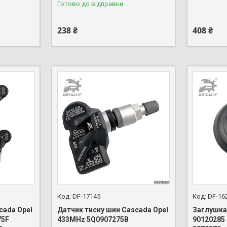
Готово до відправки
238 ₴
408 ₴
DF-17145
DF-16
cada Opel
Датчик тиску шин Cascada Opel
Заглушка
75F
433MHz 5Q0907275B
90120285