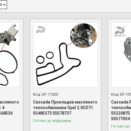
DF-11520
DF-13
асляного
Cascada Прокладка масляного
Cascada 
1.4
теплообмінника Opel 2.0CDTI
теплообмі
568536
55485373 55578737
55220875
55577034
Готово до відправки
Готово до