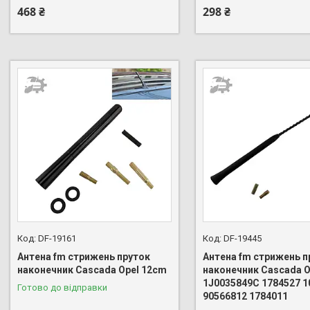
468 ₴
298 ₴
DF-19161
DF-19445
Антена fm стрижень пруток
Антена fm стрижень п
наконечник Cascada Opel 12cm
наконечник Cascada O
1J0035849C 1784527 1
Готово до відправки
90566812 1784011