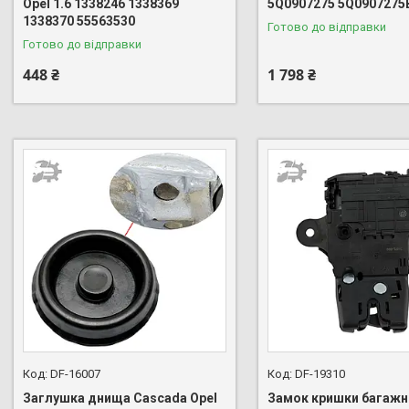
Opel 1.6 1338246 1338369
5Q0907275 5Q0907275
1338370 55563530
Готово до відправки
Готово до відправки
448 ₴
1 798 ₴
DF-16007
DF-19310
Заглушка днища Cascada Opel
Замок кришки багажн