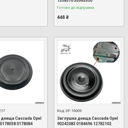
1338370 55563530
Готово до відправки
448 ₴
217
DF-16009
 днища Cascada Opel
Заглушка днища Cascada Opel
 0178038 0178084
90242083 0184696 12782102