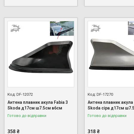
DF-12072
DF-17270
Антена плавник акула Fabia 3
Антена плавник акула 
Skoda д17см ш7.5см в6см
Skoda сіра д17см ш7.
Готово до відправки
Готово до відправки
358 ₴
318 ₴