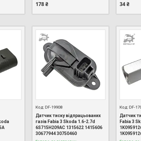
178 ₴
34 ₴
DF-19908
DF-17
Датчик тиску відпрацьованих
Датчик т
koda
газів Fabia 3 Skoda 1.6-2.7d
Fabia 3 S
5A
6S715H209AC 1315622 1415606
1K095912
30677944 30750460
1K095912