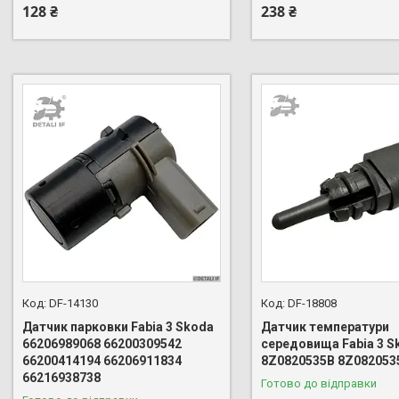
128 ₴
238 ₴
DF-14130
DF-18808
Датчик парковки Fabia 3 Skoda
Датчик температури
66206989068 66200309542
середовища Fabia 3 S
66200414194 66206911834
8Z0820535B 8Z082053
66216938738
Готово до відправки