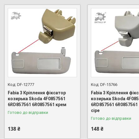
DF-12777
DF-15766
Fabia 3 Кріплення фіксатор
Fabia 3 Кріплення фік
козирька Skoda 4F0857561
козирька Skoda 4F085
6RD857561 6R0857561 крем
6RD857561 6R0857561 
сіре
Готово до відправки
Готово до відправки
138 ₴
148 ₴