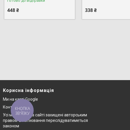
Готово до відправки
448 ₴
338 ₴
Корисна інформація
Ми на карті Google
Контакти
КНОПКА
ЗВ'ЯЗКУ
Усі матеріали на сайті захищені авторським
правом © копіювання переслідуватиметься
законом