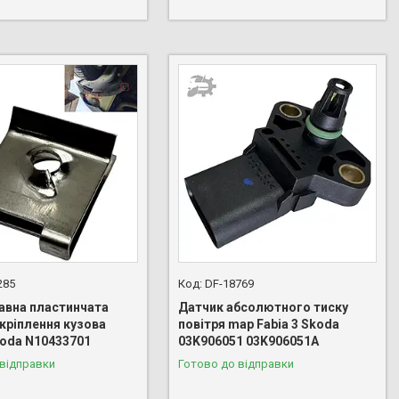
285
DF-18769
тавна пластинчата
Датчик абсолютного тиску
кріплення кузова
повітря map Fabia 3 Skoda
koda N10433701
03K906051 03K906051A
 відправки
Готово до відправки