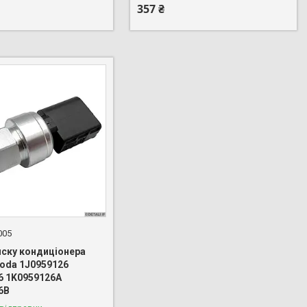
357 ₴
005
иску кондиціонера
koda 1J0959126
6 1K0959126A
6B