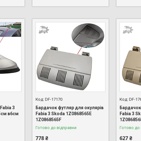
DF-17170
DF-17
Fabia 3
Бардачок футляр для окулярів
Бардачок
5см в6см
Fabia 3 Skoda 1Z0868565E
Fabia 3 S
1Z0868565F
1Z086856
Готово до відправки
Готово до
778 ₴
627 ₴