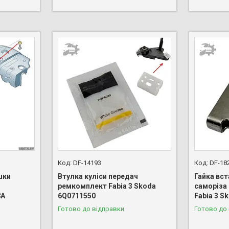
DF-14193
DF-18
шки
Втулка куліси передач
Гайка вс
ремкомплект Fabia 3 Skoda
саморіза 
8A
6Q0711550
Fabia 3 S
Готово до відправки
Готово до