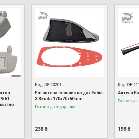
DF-20201
DF-11
сатор
Fm антена плавник на дах Fabia
Антена Fa
7561
3 Skoda 170х70х60mm
Готово до
світло
Готово до відправки
238 ₴
198 ₴