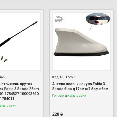
445
DF-17269
m стрижень пруток
Антена плавник акула Fabia 3
к Fabia 3 Skoda 26cm
Skoda біла д17см ш7.5см в6см
9C 1784527 100093610
Готово до відправки
 1784011
 відправки
228 ₴