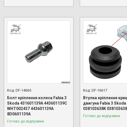
DF-14665
DF-16617
Болт кріплення колеса Fabia 3
Втулка кріплення кри
Skoda 431601139A 443601139C
двигуна Fabia 3 Skoda
WHT002437 443601139A
038103638K 03810363
8D0601139A
Готово до відправки
Готово до відправки