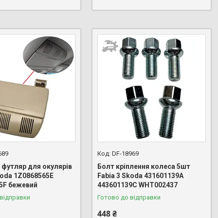
689
DF-18969
 футляр для окулярів
Болт кріплення колеса 5шт
koda 1Z0868565E
Fabia 3 Skoda 431601139A
5F бежевий
443601139C WHT002437
 відправки
Готово до відправки
448 ₴