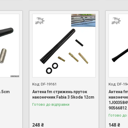
DF-19161
DF-19
6.5cm
Антена fm стрижень пруток
Антена f
наконечник Fabia 3 Skoda 12cm
наконечни
1J003584
Готово до відправки
90566812
Готово до
248 ₴
148 ₴