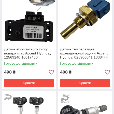
Датчик абсолютного тиску
Датчик температури
повітря map Accent Hyunday
охолоджуючої рідини Accent
12569240 16017460
Hyundai 025906041 1338444
16137039
90080939 90410792
Готово до відправки
Готово до відправки
498
408
₴
₴
Купити
Купити