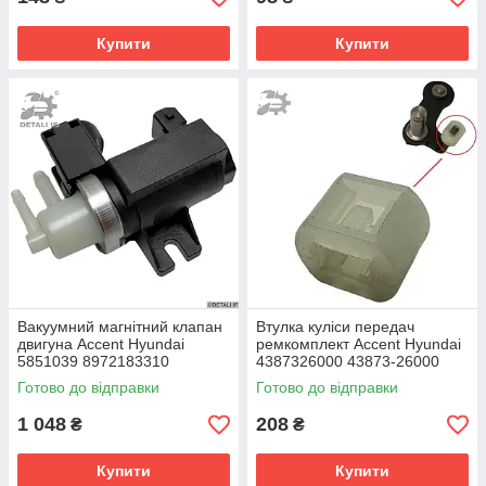
Купити
Купити
Вакуумний магнітний клапан
Втулка куліси передач
двигуна Accent Hyundai
ремкомплект Accent Hyundai
5851039 8972183310
4387326000 43873-26000
98105656 97218331
Готово до відправки
Готово до відправки
3512027000
1 048
208
₴
₴
Купити
Купити