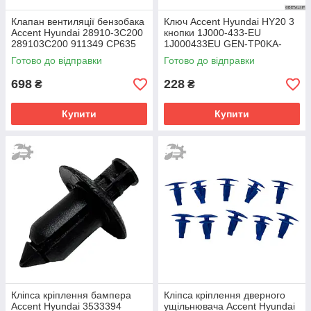
Клапан вентиляції бензобака
Ключ Accent Hyundai HY20 3
Accent Hyundai 28910-3C200
кнопки 1J000-433-EU
289103C200 911349 CP635
1J000433EU GEN-TP0KA-
2M1284
185T GENTP0KA185T
Готово до відправки
Готово до відправки
698
228
₴
₴
Купити
Купити
Кліпса кріплення бампера
Кліпса кріплення дверного
Accent Hyundai 3533394
ущільнювача Accent Hyundai