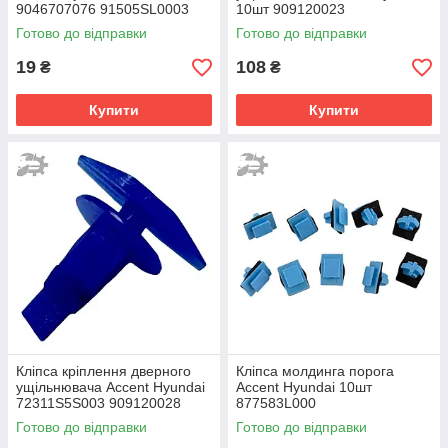
9046707076 91505SL0003
10шт 909120023
72311S5S003 909120028
Готово до відправки
Готово до відправки
19
108
₴
₴
Купити
Купити
Кліпса кріплення дверного
Кліпса молдинга порога
ущільнювача Accent Hyundai
Accent Hyundai 10шт
72311S5S003 909120028
877583L000
909120023
Готово до відправки
Готово до відправки