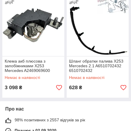
Клема акб плюсова з
Шланг обратки палива X253
запобіжниками X253
Mercedes 2.1 A6510702432
Mercedes A2469069600
6510702432
A2469067901 A2469068601
Немає в наявності
Немає в наявності
3 098
628
₴
₴
Про нас
98% позитивних з 2557 відгуків за рік
Працює з 02.09.2020