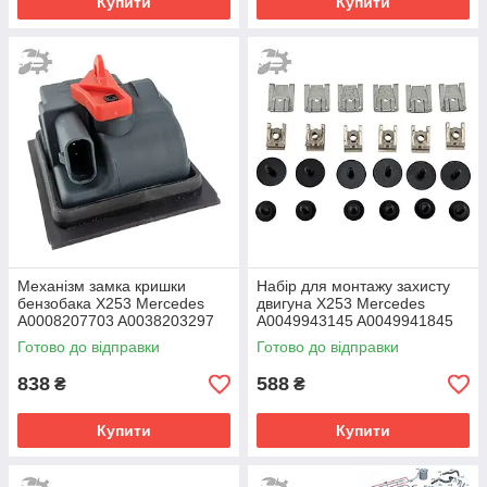
Купити
Купити
Механізм замка кришки
Набір для монтажу захисту
бензобака X253 Mercedes
двигуна X253 Mercedes
A0008207703 A0038203297
A0049943145 A0049941845
A0019906036
Готово до відправки
Готово до відправки
N000000001410
838
588
₴
₴
Купити
Купити