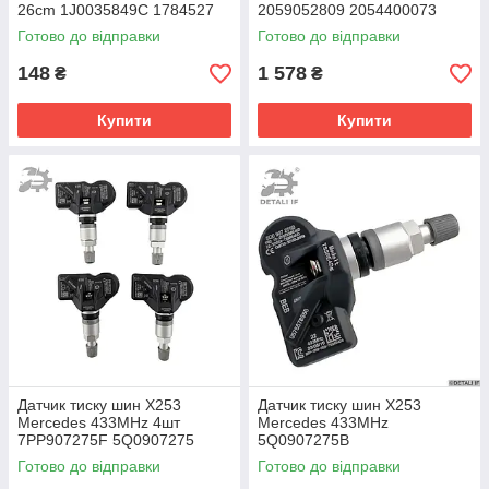
26cm 1J0035849C 1784527
2059052809 2054400073
100093610 90566812
Готово до відправки
Готово до відправки
1784011
148
1 578
₴
₴
Купити
Купити
Датчик тиску шин X253
Датчик тиску шин X253
Mercedes 433MHz 4шт
Mercedes 433MHz
7PP907275F 5Q0907275
5Q0907275B
5Q0907275B
Готово до відправки
Готово до відправки