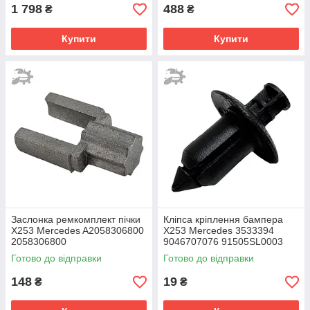
1 798
488
₴
₴
Купити
Купити
Заслонка ремкомплект пічки
Кліпса кріплення бампера
X253 Mercedes A2058306800
X253 Mercedes 3533394
2058306800
9046707076 91505SL0003
Готово до відправки
Готово до відправки
148
19
₴
₴