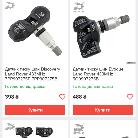
Датчик тиску шин Discovery
Датчик тиску шин Evoque
Land Rover 433MHz
Land Rover 433MHz
7PP907275F 7PP907275B
5Q0907275B
4F0907275 4F0907275D
Готово до відправки
Готово до відправки
398
488
₴
₴
Купити
Купити