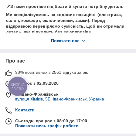
📌З нами простіше підібрати й купити потрібну деталь
Ми спеціалізуємось на ходових позиціях (електрика,
салон, комфорт, склоочисники, замки). Перед
відправкою перевіряємо сумісність, щоб ви отримали
деталь, яка підходить без «сюрпризів».
💬Як ми допомагаємо клієнтам
Показати все
• Підбір по VIN/артикулу та уточнення комплектації
• Порада щодо оригіналу або якісного аналога під
бюджет
Про нас
• Швидка комунікація: телефон, месенджери
98% позитивних з 2561 відгука за рік
Працює з 02.09.2020
КНОПКА
ЗВ'ЯЗКУ
м. Івано-Франківськ
вулиця Хіміків, 5Б, Івано-Франківськ, Україна
Контакти
Сьогодні працює з 08:00 до 17:00
Показати весь графік роботи