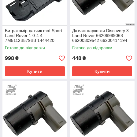
Витратомір датчик maf Sport
Датчик парковки Discovery 3
Land Rover 1.0-4.4
Land Rover 66206989068
7M5112B579BB 1444420
66200309542 66200414194
1480570
66206911834 66216938738
Готово до відправки
Готово до відправки
998
448
₴
₴
Купити
Купити