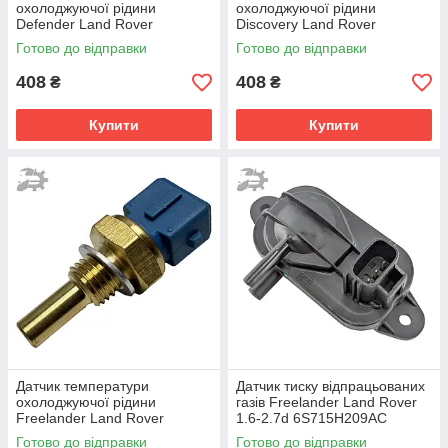
охолоджуючої рідини
охолоджуючої рідини
Defender Land Rover
Discovery Land Rover
025906041 1338444
025906041 1338444
Готово до відправки
Готово до відправки
90080939 90410792
90080939 90410792
408
408
₴
₴
Купити
Купити
Датчик температури
Датчик тиску відпрацьованих
охолоджуючої рідини
газів Freelander Land Rover
Freelander Land Rover
1.6-2.7d 6S715H209AC
025906041 1338444
1315622 1415606 30677944
Готово до відправки
Готово до відправки