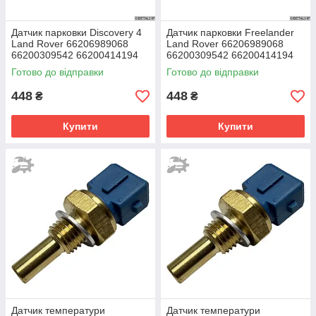
Датчик парковки Discovery 4
Датчик парковки Freelander
Land Rover 66206989068
Land Rover 66206989068
66200309542 66200414194
66200309542 66200414194
66206911834 66216938738
66206911834 66216938738
Готово до відправки
Готово до відправки
448
448
₴
₴
Купити
Купити
Датчик температури
Датчик температури