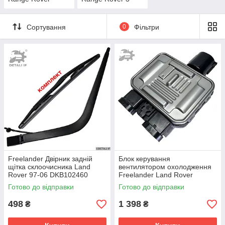
Сортування
0
Фільтри
Freelander Двірник задній
Блок керування
щітка склоочисника Land
вентилятором охолодження
Rover 97-06 DKB102460
Freelander Land Rover
940004107 940004101
Готово до відправки
Готово до відправки
940004106
498
1 398
₴
₴