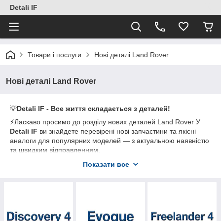
Detali IF
Товари і послуги
Нові деталі Land Rover
Нові деталі Land Rover
💡
Detali IF - Все життя складається з деталей!
⚡Ласкаво просимо до розділу нових деталей Land Rover У
Detali IF
ви знайдете перевірені нові запчастини та якісні
аналоги для популярних моделей — з актуальною наявністю
та швидким відправленням.
Показати все
🛠️
Що ми пропонуємо:
• Електрика та електроніка: кнопки/блоки склопідіймачів,