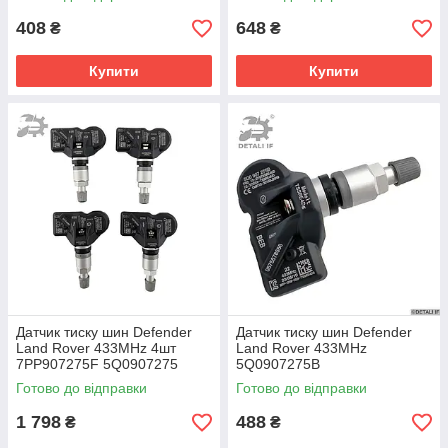
90080939 90410792
30750460
408
648
₴
₴
Купити
Купити
Датчик тиску шин Defender
Датчик тиску шин Defender
Land Rover 433MHz 4шт
Land Rover 433MHz
7PP907275F 5Q0907275
5Q0907275B
5Q0907275B
Готово до відправки
Готово до відправки
1 798
488
₴
₴