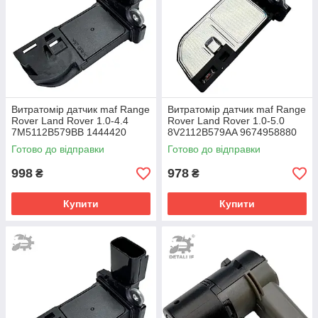
Витратомір датчик maf Range
Витратомір датчик maf Range
Rover Land Rover 1.0-4.4
Rover Land Rover 1.0-5.0
7M5112B579BB 1444420
8V2112B579AA 9674958880
1480570
1516668
Готово до відправки
Готово до відправки
998
978
₴
₴
Купити
Купити