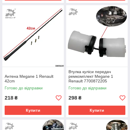
Втулка куліси передач
Антена Megane 1 Renault
ремкомплект Megane 1
42cm
Renault 7700872205
3280300QAA 6001543438
Готово до відправки
Готово до відправки
7700737244
218
298
₴
₴
Купити
Купити