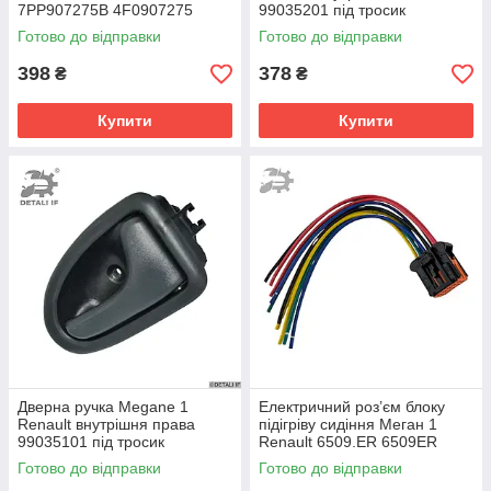
7PP907275B 4F0907275
99035201 під тросик
4F0907275D
Готово до відправки
Готово до відправки
398
378
₴
₴
Купити
Купити
Дверна ручка Megane 1
Електричний роз’єм блоку
Renault внутрішня права
підігріву сидіння Меган 1
99035101 під тросик
Renault 6509.ER 6509ER
98816-1011 98823-1011
Готово до відправки
Готово до відправки