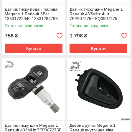
Датчик тиску подачі палива
Датчик тиску шин Megane 1
Megane 1 Renault 3Bar
Renault 433MHz 4шт
13531722040 13531284796
7PP907275F 5Q0907275
13531722039 13531711540
5Q0907275B
Готово до відправки
Готово до відправки
758
1 798
₴
₴
Купити
Купити
Датчик тиску шин Megane 1
Дверна ручка Megane 1
Renault 433MHz 7PP907275F
Renault внутрішня ліва