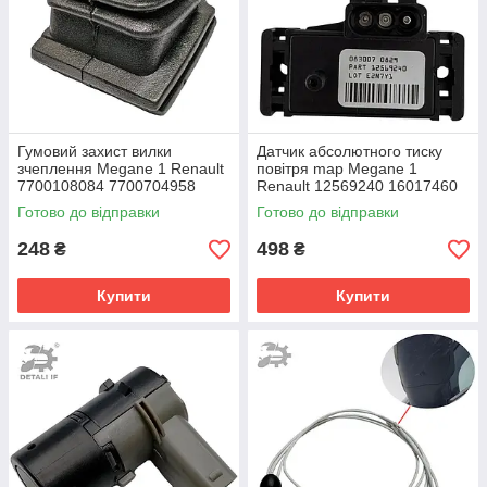
Гумовий захист вилки
Датчик абсолютного тиску
зчеплення Megane 1 Renault
повітря map Megane 1
7700108084 7700704958
Renault 12569240 16017460
7700744013
16137039
Готово до відправки
Готово до відправки
248
498
₴
₴
Купити
Купити