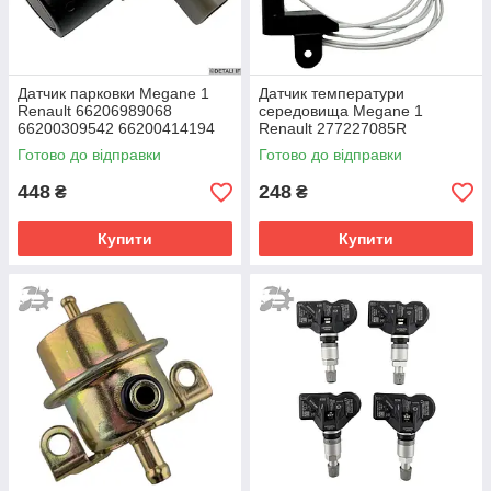
Датчик парковки Megane 1
Датчик температури
Renault 66206989068
середовища Megane 1
66200309542 66200414194
Renault 277227085R
66206911834 66216938738
Готово до відправки
Готово до відправки
448
248
₴
₴
Купити
Купити