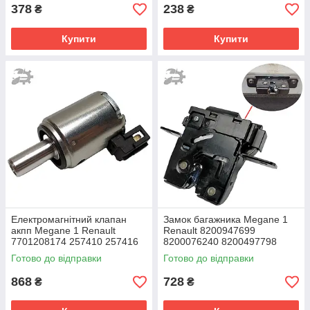
378
238
₴
₴
Купити
Купити
Електромагнітний клапан
Замок багажника Megane 1
акпп Megane 1 Renault
Renault 8200947699
7701208174 257410 257416
8200076240 8200497798
2574.10
8200497798B
Готово до відправки
Готово до відправки
868
728
₴
₴