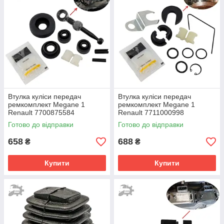
Втулка куліси передач
Втулка куліси передач
ремкомплект Megane 1
ремкомплект Megane 1
Renault 7700875584
Renault 7711000998
7700104811 8201048885
Готово до відправки
Готово до відправки
7700703000
658
688
₴
₴
Купити
Купити