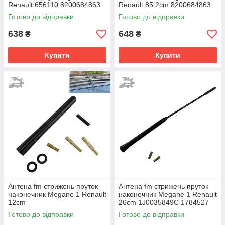
Renault 656110 8200684863
Renault 85.2сm 8200684863
28216-00Q0A
7700309806 656110
Готово до відправки
Готово до відправки
638
648
₴
₴
Купити
Купити
Антена fm стрижень пруток
Антена fm стрижень пруток
наконечник Megane 1 Renault
наконечник Megane 1 Renault
12cm
26cm 1J0035849C 1784527
100093610 90566812
Готово до відправки
Готово до відправки
1784011