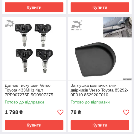
Купити
Купити
Датчик тиску шин Verso
Заглушка ковпачок тяги
Toyota 433MHz 4шт
двірників Verso Toyota 85292-
7PP907275F 5Q0907275
0F010 852920F010
5Q0907275B
85292AA010 8529213010
Готово до відправки
Готово до відправки
1 798
78
₴
₴
Купити
Купити