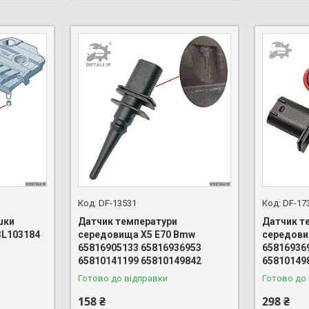
DF-13531
DF-17
шки
Датчик температури
Датчик т
3L103184
середовища X5 E70 Bmw
середови
65816905133 65816936953
65816936
65810141199 65810149842
65810149
Готово до відправки
Готово до
158 ₴
298 ₴