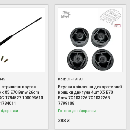
445
DF-19193
m стрижень пруток
Втулка кріплення декоративної
ик X5 E70 Bmw 26cm
кришки двигуна 4шт X5 E70
9C 1784527 100093610
Bmw 7C103226 7C103226B
 1784011
7799108
 відправки
Готово до відправки
288 ₴