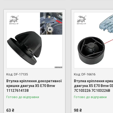
DF-17135
DF-16616
Втулка кріплення декоративної
Втулка кріплення кри
кришки двигуна X5 E70 Bmw
двигуна X5 E70 Bmw 0
11127614138
7C103226 7C103226B
Готово до відправки
Готово до відправки
63 ₴
98 ₴