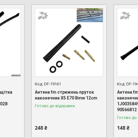
DF-19161
DF-19
 щітка
Антена fm стрижень пруток
Антена f
наконечник X5 E70 Bmw 12cm
наконечн
1028
1J003584
Готово до відправки
90566812
Готово до
248 ₴
148 ₴