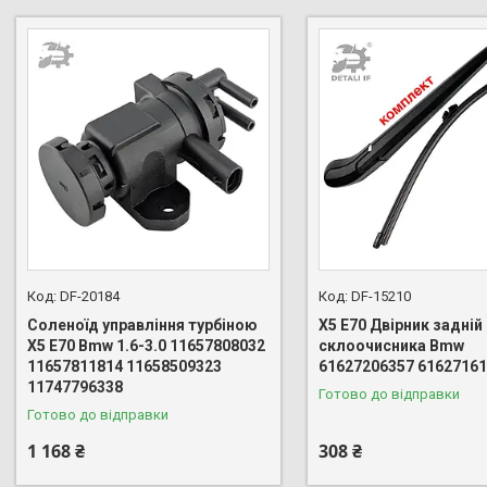
DF-20184
DF-15210
Cоленоїд управління турбіною
X5 E70 Двірник задній
X5 E70 Bmw 1.6-3.0 11657808032
склоочисника Bmw
11657811814 11658509323
61627206357 6162716
11747796338
Готово до відправки
Готово до відправки
1 168 ₴
308 ₴