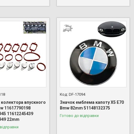
118
DF-17094
 колектора впускного
Значок емблема капоту X5 E70
mw 11617790198
Bmw 82mm 51148132375
945 11612245439
Готово до відправки
949 22mm
 відправки