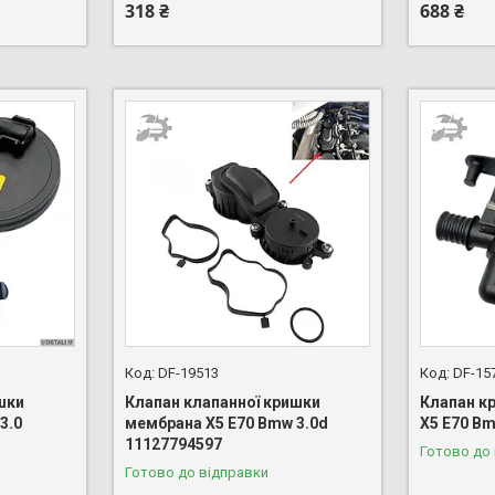
318 ₴
688 ₴
DF-19513
DF-15
шки
Клапан клапанної кришки
Клапан кр
3.0
мембрана X5 E70 Bmw 3.0d
X5 E70 B
11127794597
Готово до
Готово до відправки