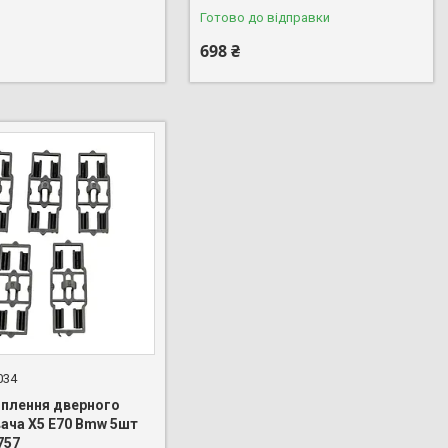
Готово до відправки
698 ₴
034
ріплення дверного
ача X5 E70 Bmw 5шт
757