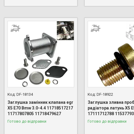
DF-18134
DF-18922
Заглушка замінник клапана egr
Заглушка зливна про
X5 E70 Bmw 3.0-4.4 11718517217
радіатора латунь X5 
11717807805 11718479627
17111712788 1153779
Готово до відправки
Готово до відправки