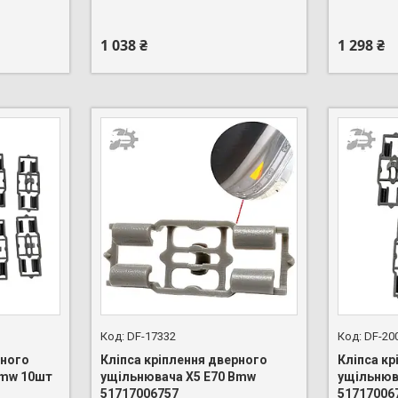
1 038 ₴
1 298 ₴
DF-17332
DF-20
рного
Кліпса кріплення дверного
Кліпса к
Bmw 10шт
ущільнювача X5 E70 Bmw
ущільнюв
51717006757
51717006