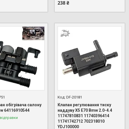
238 ₴
751
DF-20181
ан обігрівача салону
Клапан регулювання тиску
mw 64116910544
наддуву X5 E70 Bmw 2.0-4.4
11747810831 11740396414
 відправки
11741742712 702318010
YDJ100000