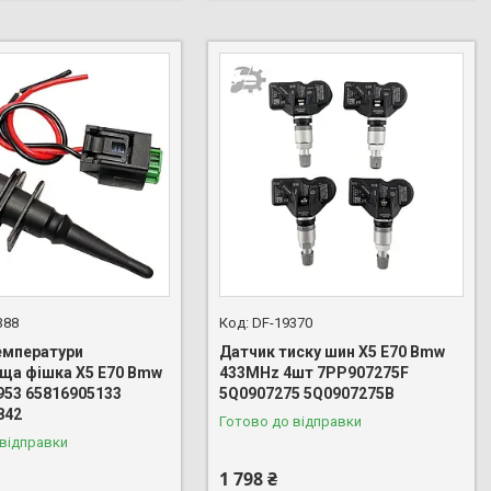
388
DF-19370
емператури
Датчик тиску шин X5 E70 Bmw
ща фішка X5 E70 Bmw
433MHz 4шт 7PP907275F
953 65816905133
5Q0907275 5Q0907275B
842
Готово до відправки
 відправки
1 798 ₴