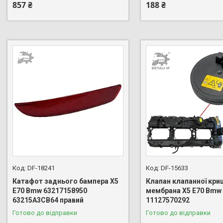
857 ₴
188 ₴
DF-18241
DF-15633
Катафот заднього бампера X5
Клапан клапанної кри
E70 Bmw 63217158950
мембрана X5 E70 Bmw 
63215A3CB64 правий
11127570292
Готово до відправки
Готово до відправки