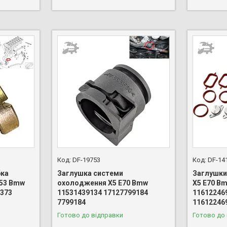
DF-19753
DF-14
бка
Заглушка системи
Заглушки
E53 Bmw
охолодження X5 E70 Bmw
X5 E70 B
3373
11531439134 17127799184
11612246
7799184
11612246
Готово до відправки
Готово до