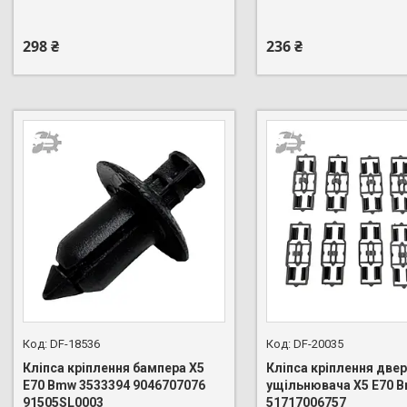
298 ₴
236 ₴
DF-18536
DF-20035
Кліпса кріплення бампера X5
Кліпса кріплення две
E70 Bmw 3533394 9046707076
ущільнювача X5 E70 
91505SL0003
51717006757