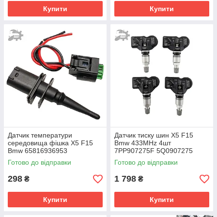
Купити
Купити
Датчик температури
Датчик тиску шин X5 F15
середовища фішка X5 F15
Bmw 433MHz 4шт
Bmw 65816936953
7PP907275F 5Q0907275
65816905133 65810149842
5Q0907275B
Готово до відправки
Готово до відправки
298
1 798
₴
₴
Купити
Купити