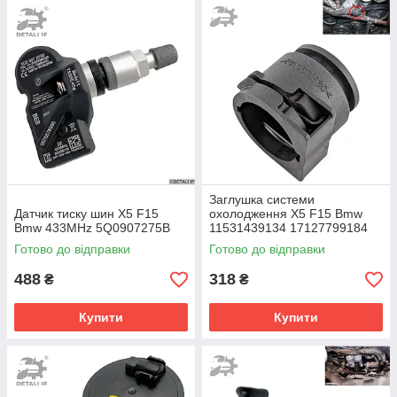
Заглушка системи
Датчик тиску шин X5 F15
охолодження X5 F15 Bmw
Bmw 433MHz 5Q0907275B
11531439134 17127799184
7799184
Готово до відправки
Готово до відправки
488
318
₴
₴
Купити
Купити