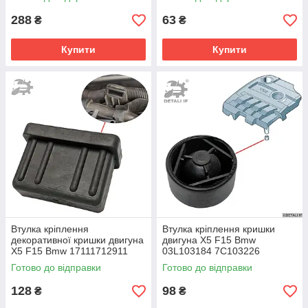
288
63
₴
₴
Купити
Купити
Втулка кріплення
Втулка кріплення кришки
декоративної кришки двигуна
двигуна X5 F15 Bmw
X5 F15 Bmw 17111712911
03L103184 7C103226
7C103226B
Готово до відправки
Готово до відправки
128
98
₴
₴