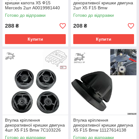
кришки капота Х5 Ф15
декоративної кришки двигуна
Merceds 2шт A0019981440
2шт X5 F15 Bmw
51767183752 51767348121
17111712911
Готово до відправки
Готово до відправки
5176718375204
288
208
₴
₴
Купити
Купити
Втулка кріплення
Втулка кріплення
декоративної кришки двигуна
декоративної кришки двигуна
4шт X5 F15 Bmw 7C103226
X5 F15 Bmw 11127614138
7C103226B 7799108
Готово до відправки
Готово до відправки