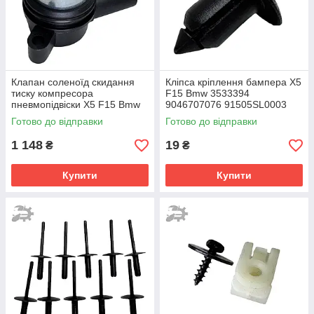
Клапан соленоїд скидання
Кліпса кріплення бампера X5
тиску компресора
F15 Bmw 3533394
пневмопідвіски X5 F15 Bmw
9046707076 91505SL0003
37206784137 37206864215
Готово до відправки
Готово до відправки
37206794465
1 148
19
₴
₴
Купити
Купити