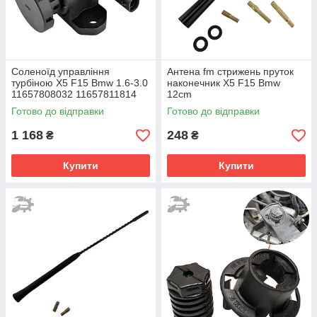
Cоленоїд управління
Антена fm стрижень пруток
турбіною X5 F15 Bmw 1.6-3.0
наконечник X5 F15 Bmw
11657808032 11657811814
12cm
11658509323 11747796338
Готово до відправки
Готово до відправки
1 168
248
₴
₴
Купити
Купити