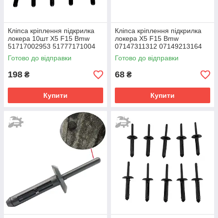
Кліпса кріплення підкрилка
Кліпса кріплення підкрилка
локера 10шт X5 F15 Bmw
локера X5 F15 Bmw
51717002953 51777171004
07147311312 07149213164
Готово до відправки
Готово до відправки
198
68
₴
₴
Купити
Купити