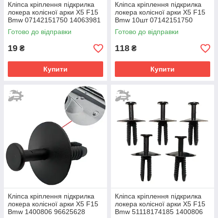
Кліпса кріплення підкрилка
Кліпса кріплення підкрилка
локера колісної арки X5 F15
локера колісної арки X5 F15
Bmw 07142151750 14063981
Bmw 10шт 07142151750
6500911
34201631 N803043S 6500911
Готово до відправки
Готово до відправки
19
118
₴
₴
Купити
Купити
Кліпса кріплення підкрилка
Кліпса кріплення підкрилка
локера колісної арки X5 F15
локера колісної арки X5 F15
Bmw 1400806 96625628
Bmw 51118174185 1400806