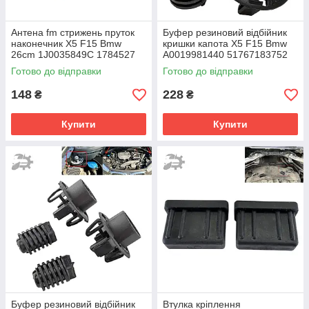
Антена fm стрижень пруток
Буфер резиновий відбійник
наконечник X5 F15 Bmw
кришки капота X5 F15 Bmw
26cm 1J0035849C 1784527
A0019981440 51767183752
100093610 90566812
7183752 5176718375204
Готово до відправки
Готово до відправки
1784011
718375204
148
228
₴
₴
Купити
Купити
Буфер резиновий відбійник
Втулка кріплення