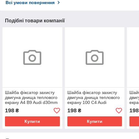
Всі умови повернення
Подібні товари компанії
Шайба фіксатор захисту
Шайба фіксатор захисту
Шайб
двигуна днища теплового
двигуна днища теплового
двиг
екрану A4 B9 Audi d30mm
екрану 100 C4 Audi
екра
10шт N90796501
d30mm 10шт N90796501
10ш
198
198
198
₴
₴
Купити
Купити