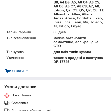
B8, A4 B9, A5, A6 C4, A6 C5,
A6 C6, A6 C7, A6 C8, A7, A8,
E-tron, Q2, Q3, Q5, Q7, Q8, TT,
Alhambra, Altea, Alteca,
Arosa, Ateca, Cordoba, Exeo,
Ibiza, Inca, Leon, Mii, Toledo,
Xl, Citigo, Enyaq, F
Термін гарантії
30 днів
Тип встановлення
можна встановити
самостійно, але краще на
СТО
Тип кузова
для всіх типів кузова
Уточнення
також в продажі є поштучно
DF-17745
Приховати
Умови доставки
Нова Пошта
Самовивіз
Доставка кур'єром, таксі