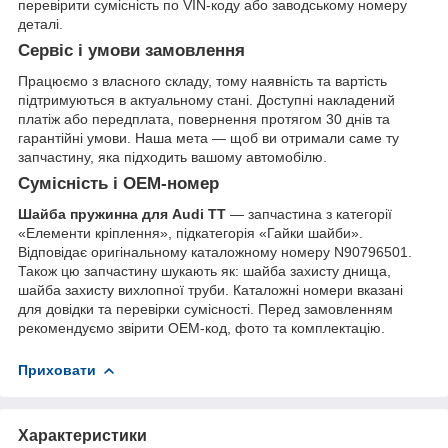
перевірити сумісність по VIN-коду або заводському номеру
деталі.
Сервіс і умови замовлення
Працюємо з власного складу, тому наявність та вартість
підтримуються в актуальному стані. Доступні накладений
платіж або передплата, повернення протягом 30 днів та
гарантійні умови. Наша мета — щоб ви отримали саме ту
запчастину, яка підходить вашому автомобілю.
Сумісність і OEM-номер
Шайба пружинна для Audi TT
— запчастина з категорії
«Елементи кріплення», підкатегорія «Гайки шайби».
Відповідає оригінальному каталожному номеру N90796501.
Також цю запчастину шукають як: шайба захисту днища,
шайба захисту вихлопної труби. Каталожні номери вказані
для довідки та перевірки сумісності. Перед замовленням
рекомендуємо звірити OEM-код, фото та комплектацію.
Приховати
Характеристики