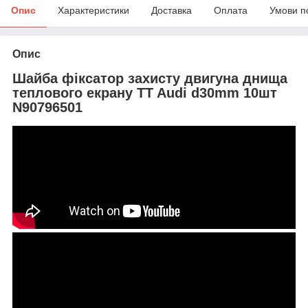
Опис
Характеристики
Доставка
Оплата
Умови п
Опис
Шайба фіксатор захисту двигуна днища
теплового екрану TT Audi d30mm 10шт
N90796501