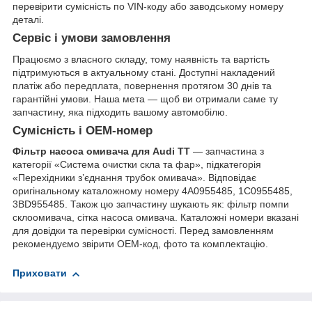
перевірити сумісність по VIN-коду або заводському номеру
деталі.
Сервіс і умови замовлення
Працюємо з власного складу, тому наявність та вартість
підтримуються в актуальному стані. Доступні накладений
платіж або передплата, повернення протягом 30 днів та
гарантійні умови. Наша мета — щоб ви отримали саме ту
запчастину, яка підходить вашому автомобілю.
Сумісність і OEM-номер
Фільтр насоса омивача для Audi TT
— запчастина з
категорії «Система очистки скла та фар», підкатегорія
«Перехідники з’єднання трубок омивача». Відповідає
оригінальному каталожному номеру 4A0955485, 1C0955485,
3BD955485. Також цю запчастину шукають як: фільтр помпи
склоомивача, сітка насоса омивача. Каталожні номери вказані
для довідки та перевірки сумісності. Перед замовленням
рекомендуємо звірити OEM-код, фото та комплектацію.
Приховати