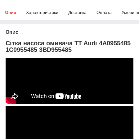
Опис
Характеристики
Доставка
Оплата
Умови п
Опис
Сітка насоса омивача TT Audi 4A0955485
1C0955485 3BD955485