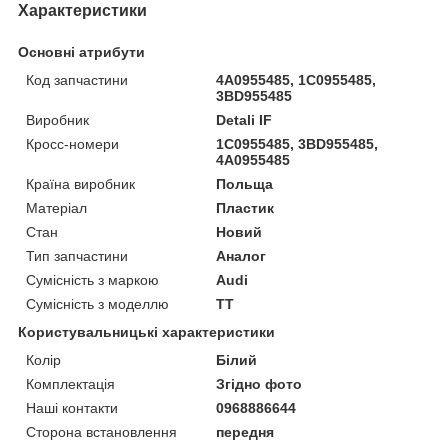
Характеристики
Основні атрибути
Код запчастини
4A0955485, 1C0955485,
3BD955485
Виробник
Detali IF
Кросс-номери
1C0955485, 3BD955485,
4A0955485
Країна виробник
Польща
Матеріал
Пластик
Стан
Новий
Тип запчастини
Аналог
Сумісність з маркою
Audi
Сумісність з моделлю
TT
Користувальницькі характеристики
Колір
Білий
Комплектація
Згідно фото
Наші контакти
0968886644
Сторона встановлення
передня