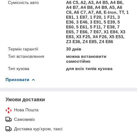
Сумісність авто
A6 C5, A2, A3, A4 B5, A4 B6,
A4 B7, A4 B8, A4 B9, A5, A6
C6, A6 C7, A7, A8, E-tron, TT, 1
E81, 1 E87, 1 F20, 1 F21, 3
E36, 3 E46, 3 E91, 5 E39, 5
E60, 5 E61, 5 F11, 7 E38, 7
E65, 7 E66, 7 E67, X1 E84, X3
E83, X3 F25, X4 F26, X5 E53,
Z3 E36, Z4 E85, Z4 E86
Термін гарантії
30 днів
Тип встановлення
можна встановити
самостійно
Тип кузова
для всіх типів кузова
Приховати
Умови доставки
Нова Пошта
Самовивіз
Доставка кур'єром, таксі