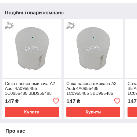
Подібні товари компанії
Сітка насоса омивача A2
Сітка насоса омивача A3
Сітк
Audi 4A0955485
Audi 4A0955485
B5 A
1C0955485 3BD955485
1C0955485 3BD955485
1C0
147
147
147
₴
₴
Купити
Купити
Про нас