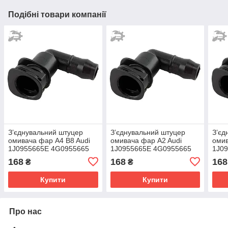
Подібні товари компанії
З’єднувальний штуцер
З’єднувальний штуцер
З’єд
омивача фар A4 B8 Audi
омивача фар A2 Audi
омив
1J0955665E 4G0955665
1J0955665E 4G0955665
1J0
3C0955665
3C0955665
3C0
168
168
168
₴
₴
Купити
Купити
Про нас