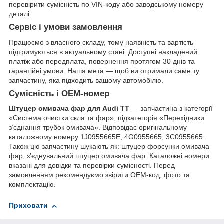
перевірити сумісність по VIN-коду або заводському номеру
деталі.
Сервіс і умови замовлення
Працюємо з власного складу, тому наявність та вартість
підтримуються в актуальному стані. Доступні накладений
платіж або передплата, повернення протягом 30 днів та
гарантійні умови. Наша мета — щоб ви отримали саме ту
запчастину, яка підходить вашому автомобілю.
Сумісність і OEM-номер
Штуцер омивача фар для Audi TT
— запчастина з категорії
«Система очистки скла та фар», підкатегорія «Перехідники
з’єднання трубок омивача». Відповідає оригінальному
каталожному номеру 1J0955665E, 4G0955665, 3C0955665.
Також цю запчастину шукають як: штуцер форсунки омивача
фар, з’єднувальний штуцер омивача фар. Каталожні номери
вказані для довідки та перевірки сумісності. Перед
замовленням рекомендуємо звірити OEM-код, фото та
комплектацію.
Приховати