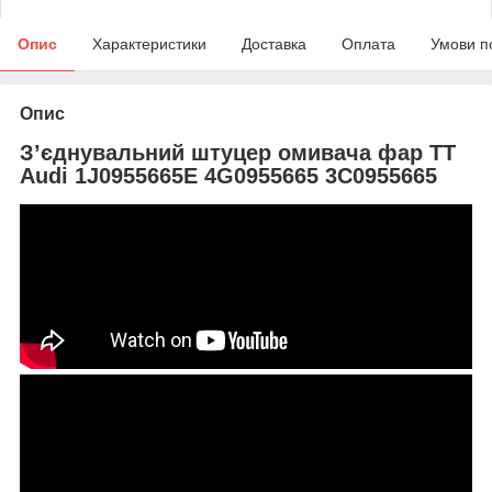
Опис
Характеристики
Доставка
Оплата
Умови п
Опис
З’єднувальний штуцер омивача фар TT
Audi 1J0955665E 4G0955665 3C0955665