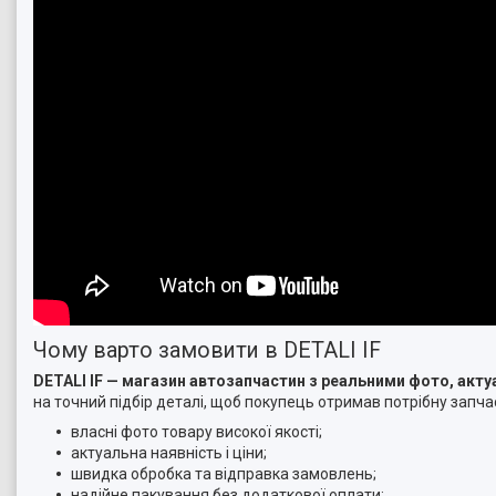
Чому варто замовити в DETALI IF
DETALI IF — магазин автозапчастин з реальними фото, ак
на точний підбір деталі, щоб покупець отримав потрібну запчас
власні фото товару високої якості;
актуальна наявність і ціни;
швидка обробка та відправка замовлень;
надійне пакування без додаткової оплати;