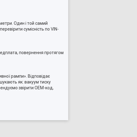
метри. Один і той самий
еревірити сумісність по VIN-
ередплата, повернення протягом
ивної рампи». Відповідає
укають як: вакуум тиску
мендуємо звірити OEM-код,