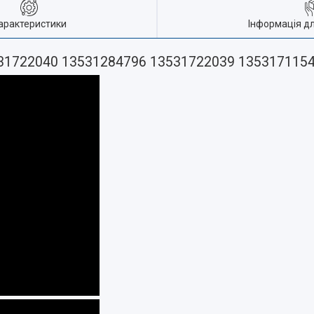
арактеристики
Інформація д
3531722040 13531284796 13531722039 135317115