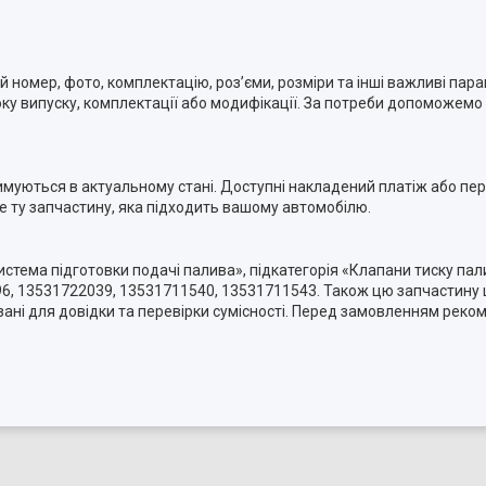
номер, фото, комплектацію, роз’єми, розміри та інші важливі пара
ку випуску, комплектації або модифікації. За потреби допоможемо п
римуються в актуальному стані. Доступні накладений платіж або п
ме ту запчастину, яка підходить вашому автомобілю.
истема підготовки подачі палива», підкатегорія «Клапани тиску пал
, 13531722039, 13531711540, 13531711543. Також цю запчастину ш
зані для довідки та перевірки сумісності. Перед замовленням реко