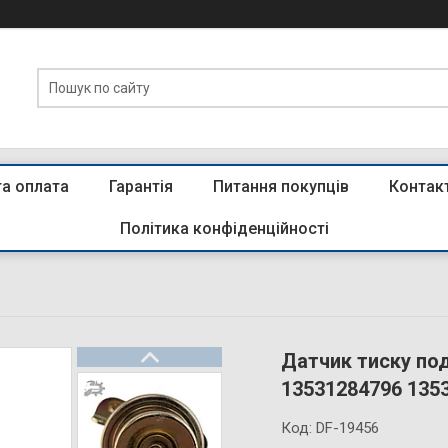
та оплата
Гарантія
Питання покупців
Контак
Політика конфіденційності
Датчик тиску под
13531284796 135
Код:
DF-19456