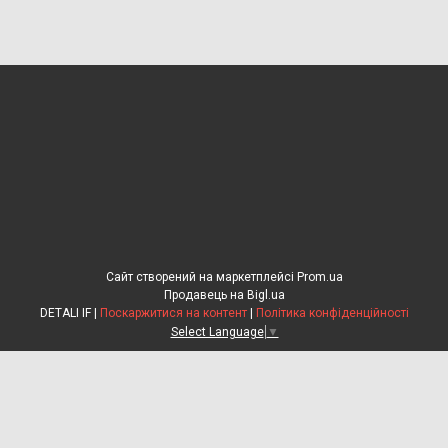
Сайт створений на маркетплейсі
Prom.ua
Продавець на Bigl.ua
DETALI IF |
Поскаржитися на контент
|
Політика конфіденційності
Select Language
▼