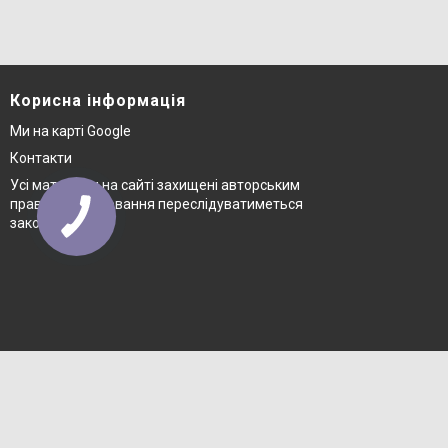
Корисна інформація
Ми на карті Google
Контакти
Усі матеріали на сайті захищені авторським
правом © копіювання переслідуватиметься
законом