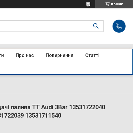
Кошик
ти
Про нас
Повернення
Статті
ачі палива TT Audi 3Bar 13531722040
31722039 13531711540