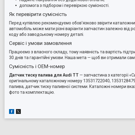
допомога з підбором і перевіркою сумісності.
Як перевірити сумісність
Перед купівлею рекомендуємо обов’язково звірити каталожний 
автомобіль може мати різні варіанти запчастин залежно від ро
коду або заводському номеру деталі.
Сервіс і умови замовлення
Працюємо з власного складу, тому наявність та вартість підт
30 днів та гарантійні умови. Наша мета — щоб ви отримали са
Сумісність і OEM-номер
Датчик тиску палива для Audi TT
— запчастина з категорії «С
оригінальному каталожному номеру 13531722040, 13531284796
палива, датчик тиску паливної системи. Каталожні номери вка
фото та комплектацію.