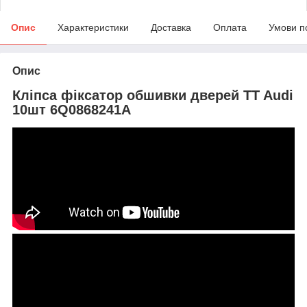
Опис
Характеристики
Доставка
Оплата
Умови п
Опис
Кліпса фіксатор обшивки дверей TT Audi
10шт 6Q0868241A