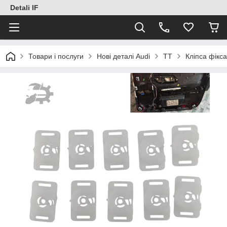
Detali IF
Товари і послуги
Нові деталі Audi
TT
Кліпса фікс