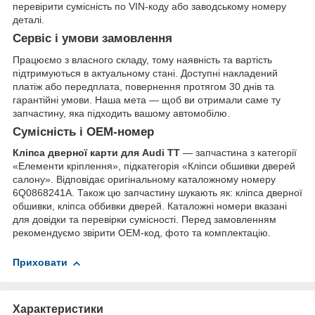
перевірити сумісність по VIN-коду або заводському номеру
деталі.
Сервіс і умови замовлення
Працюємо з власного складу, тому наявність та вартість
підтримуються в актуальному стані. Доступні накладений
платіж або передплата, повернення протягом 30 днів та
гарантійні умови. Наша мета — щоб ви отримали саме ту
запчастину, яка підходить вашому автомобілю.
Сумісність і OEM-номер
Кліпса дверної карти для Audi TT
— запчастина з категорії
«Елементи кріплення», підкатегорія «Кліпси обшивки дверей
салону». Відповідає оригінальному каталожному номеру
6Q0868241A. Також цю запчастину шукають як: кліпса дверної
обшивки, кліпса оббивки дверей. Каталожні номери вказані
для довідки та перевірки сумісності. Перед замовленням
рекомендуємо звірити OEM-код, фото та комплектацію.
Приховати
Характеристики