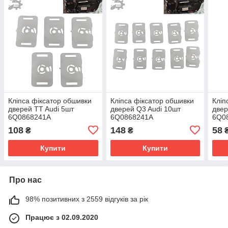
Кліпса фіксатор обшивки
Кліпса фіксатор обшивки
Кліп
дверей TT Audi 5шт
дверей Q3 Audi 10шт
двер
6Q0868241A
6Q0868241A
6Q0
108
148
58
₴
₴
Купити
Купити
Про нас
98% позитивних з 2559 відгуків за рік
Працює з 02.09.2020