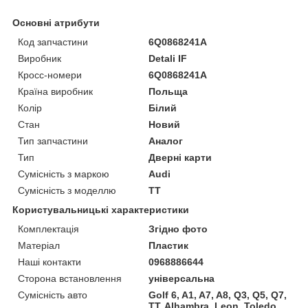
Основні атрибути
Код запчастини
6Q0868241A
Виробник
Detali IF
Кросс-номери
6Q0868241A
Країна виробник
Польща
Колір
Білий
Стан
Новий
Тип запчастини
Аналог
Тип
Дверні карти
Сумісність з маркою
Audi
Сумісність з моделлю
TT
Користувальницькі характеристики
Комплектація
Згідно фото
Матеріал
Пластик
Наші контакти
0968886644
Сторона встановлення
універсальна
Сумісність авто
Golf 6, A1, A7, A8, Q3, Q5, Q7,
TT, Alhambra, Leon, Toledo,