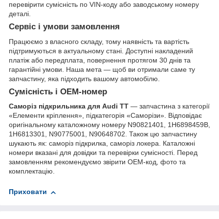
перевірити сумісність по VIN-коду або заводському номеру
деталі.
Сервіс і умови замовлення
Працюємо з власного складу, тому наявність та вартість
підтримуються в актуальному стані. Доступні накладений
платіж або передплата, повернення протягом 30 днів та
гарантійні умови. Наша мета — щоб ви отримали саме ту
запчастину, яка підходить вашому автомобілю.
Сумісність і OEM-номер
Саморіз підкрильника для Audi TT
— запчастина з категорії
«Елементи кріплення», підкатегорія «Саморізи». Відповідає
оригінальному каталожному номеру N90821401, 1H6898459B,
1H6813301, N90775001, N90648702. Також цю запчастину
шукають як: саморіз підкрилка, саморіз локера. Каталожні
номери вказані для довідки та перевірки сумісності. Перед
замовленням рекомендуємо звірити OEM-код, фото та
комплектацію.
Приховати