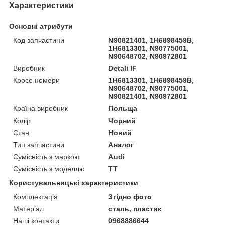
Характеристики
Основні атрибути
Код запчастини
N90821401, 1H6898459B,
1H6813301, N90775001,
N90648702, N90972801
Виробник
Detali IF
Кросс-номери
1H6813301, 1H6898459B,
N90648702, N90775001,
N90821401, N90972801
Країна виробник
Польща
Колір
Чорний
Стан
Новий
Тип запчастини
Аналог
Сумісність з маркою
Audi
Сумісність з моделлю
TT
Користувальницькі характеристики
Комплектація
Згідно фото
Матеріал
сталь, пластик
Наші контакти
0968886644