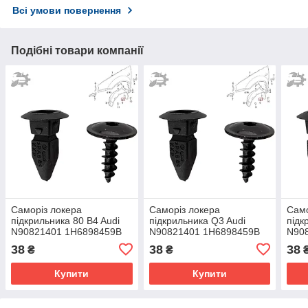
Всі умови повернення
Подібні товари компанії
Саморіз локера
Саморіз локера
Само
підкрильника 80 B4 Audi
підкрильника Q3 Audi
підк
N90821401 1H6898459B
N90821401 1H6898459B
N90
1H6813301
1H6813301
1H6
38
38
38
₴
₴
Купити
Купити