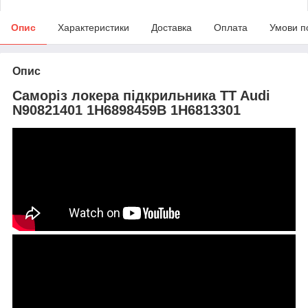
Опис
Характеристики
Доставка
Оплата
Умови п
Опис
Саморіз локера підкрильника TT Audi
N90821401 1H6898459B 1H6813301