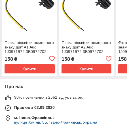
Фішка підсвітки номерного
Фішка підсвітки номерного
Фішк
знаку дріт A1 Audi
знаку дріт A2 Audi
знак
1J0971972 3B0972702
1J0971972 3B0972702
1J0
158
158
158
₴
₴
Купити
Купити
Про нас
98% позитивних з 2562 відгуків за рік
Працює з 02.09.2020
м. Івано-Франківськ
вулиця Хіміків, 5Б, Івано-Франківськ, Україна