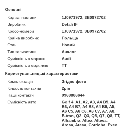
Основні
Код запчастини
1J0971972, 3B0972702
Виробник
Detali IF
Кросс-номери
1J0971972, 3B0972702
Країна виробник
Польща
Стан
Новий
Тип запчастини
Аналог
Сумісність з маркою
Audi
Сумісність з моделлю
TT
Користувальницькі характеристики
Комплектація
Згідно фото
Кількість контактів
2pin
Наші контакти
0968886644
Сумісність авто
Golf 4, A1, A2, A3, A4 B5, A4
B6, A4 B7, A4 B8, A4 B9, A5,
A6 C5, A6 C6, A6 C7, A7, A8,
E-tron, Q2, Q3, Q5, Q7, Q8, TT,
Alhambra, Altea, Alteca,
Arosa, Ateca, Cordoba, Exeo,