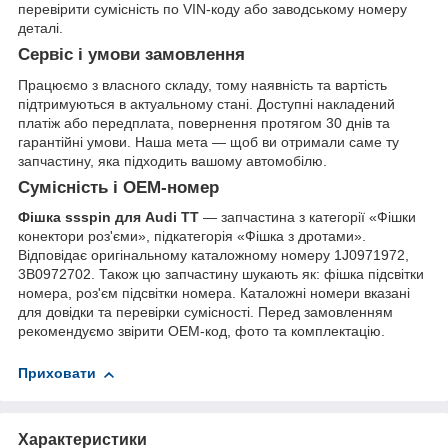
перевірити сумісність по VIN-коду або заводському номеру
деталі.
Сервіс і умови замовлення
Працюємо з власного складу, тому наявність та вартість
підтримуються в актуальному стані. Доступні накладений
платіж або передплата, повернення протягом 30 днів та
гарантійні умови. Наша мета — щоб ви отримали саме ту
запчастину, яка підходить вашому автомобілю.
Сумісність і OEM-номер
Фішка ssspin для Audi TT
— запчастина з категорії «Фішки
конектори роз'єми», підкатегорія «Фішка з дротами».
Відповідає оригінальному каталожному номеру 1J0971972,
3B0972702. Також цю запчастину шукають як: фішка підсвітки
номера, роз'єм підсвітки номера. Каталожні номери вказані
для довідки та перевірки сумісності. Перед замовленням
рекомендуємо звірити OEM-код, фото та комплектацію.
Приховати
Характеристики