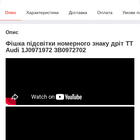
Опис
Характеристики
Доставка
Оплата
Умови п
Опис
Фішка підсвітки номерного знаку дріт TT
Audi 1J0971972 3B0972702