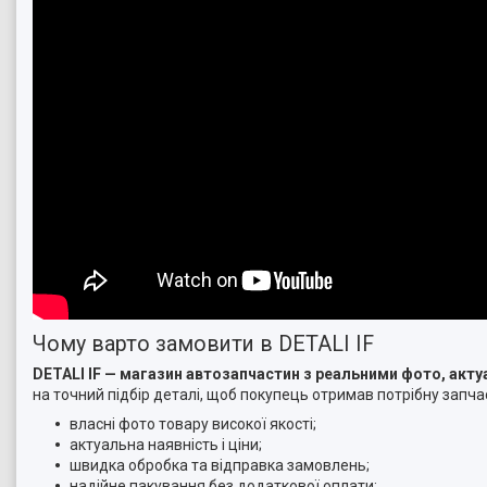
Чому варто замовити в DETALI IF
DETALI IF — магазин автозапчастин з реальними фото, ак
на точний підбір деталі, щоб покупець отримав потрібну запчас
власні фото товару високої якості;
актуальна наявність і ціни;
швидка обробка та відправка замовлень;
надійне пакування без додаткової оплати;