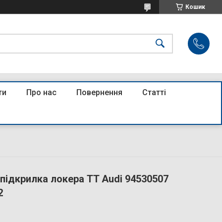
Кошик
ти
Про нас
Повернення
Статті
 підкрилка локера TT Audi 94530507
2