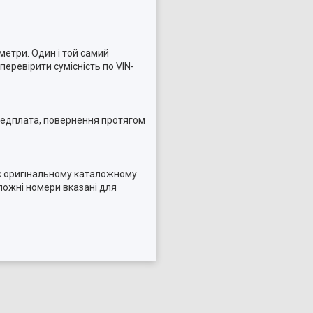
метри. Один і той самий
еревірити сумісність по VIN-
ередплата, повернення протягом
дає оригінальному каталожному
ложні номери вказані для