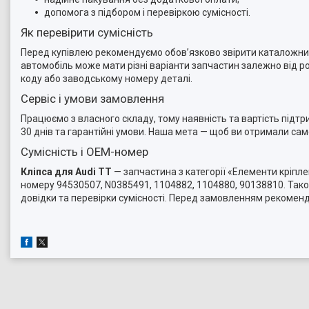
допомога з підбором і перевіркою сумісності.
Як перевірити сумісність
Перед купівлею рекомендуємо обов’язково звірити каталожний 
автомобіль може мати різні варіанти запчастин залежно від ро
коду або заводському номеру деталі.
Сервіс і умови замовлення
Працюємо з власного складу, тому наявність та вартість підт
30 днів та гарантійні умови. Наша мета — щоб ви отримали са
Сумісність і OEM-номер
Кліпса для Audi TT
— запчастина з категорії «Елементи кріпле
номеру 94530507, N0385491, 1104882, 1104880, 90138810. Тако
довідки та перевірки сумісності. Перед замовленням рекомен