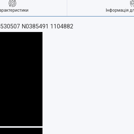
арактеристики
Інформація д
94530507 N0385491 1104882