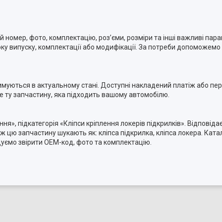
номер, фото, комплектацію, роз’єми, розміри та інші важливі пара
ку випуску, комплектації або модифікації. За потреби допоможемо п
римуються в актуальному стані. Доступні накладений платіж або п
ме ту запчастину, яка підходить вашому автомобілю.
ння», підкатегорія «Кліпси кріплення локерів підкрилків». Відпові
ж цю запчастину шукають як: кліпса підкрилка, кліпса локера. Ката
дуємо звірити OEM-код, фото та комплектацію.