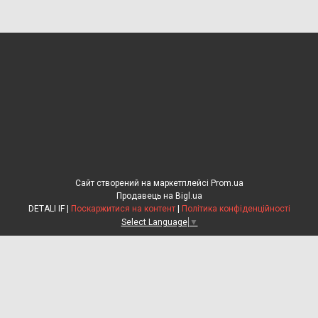
Сайт створений на маркетплейсі
Prom.ua
Продавець на Bigl.ua
DETALI IF |
Поскаржитися на контент
|
Політика конфіденційності
Select Language
▼