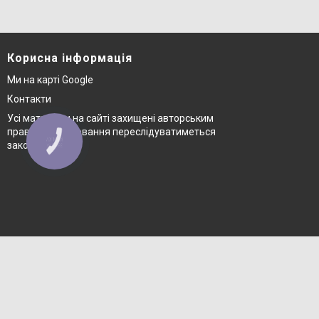
Корисна інформація
Ми на карті Google
Контакти
Усі матеріали на сайті захищені авторським
правом © копіювання переслідуватиметься
КНОПКА
законом
ЗВ'ЯЗКУ