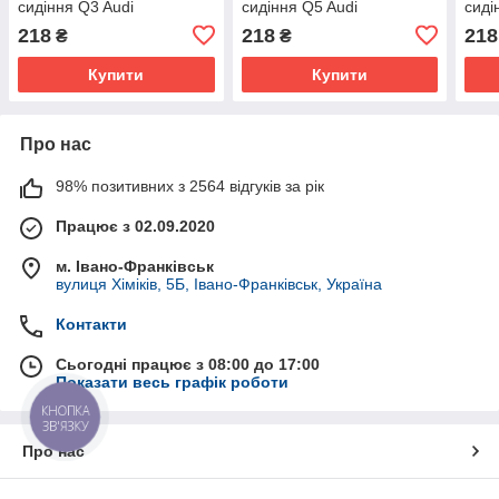
сидіння Q3 Audi
сидіння Q5 Audi
сиді
80A886373
80A886373
80A
218
218
218
₴
₴
Купити
Купити
Про нас
98% позитивних з 2564 відгуків за рік
Працює з 02.09.2020
м. Івано-Франківськ
вулиця Хіміків, 5Б, Івано-Франківськ, Україна
Контакти
Сьогодні працює з 08:00 до 17:00
Показати весь графік роботи
КНОПКА
ЗВ'ЯЗКУ
Про нас