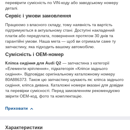
перевірити сумісність по VIN-коду або заводському номеру
деталі.
Сервіс і умови замовлення
Працюємо з власного складу, тому наявність та вартість
підтримуються в актуальному стані. Доступні накладений
платіж або передплата, повернення протягом 30 днів та
гарантійні умови. Наша мета — щоб ви отримали саме ту
запчастину, яка підходить вашому автомобілю.
Сумісність і OEM-номер
Кліпса сидіння для Audi Q2
— запчастина з категорії
«Елементи кріплення», підкатегорія «Кліпси заднього
сидіння». Відповідає оригінальному каталожному номеру
80A886373. Також цю запчастину шукають як: кліпса заднього
сидіння, кліпса дивана. Каталожні номери вказані для довідки
та перевірки сумісності. Перед замовленням рекомендуємо
звірити OEM-код, фото та комплектацію.
Приховати
Характеристики