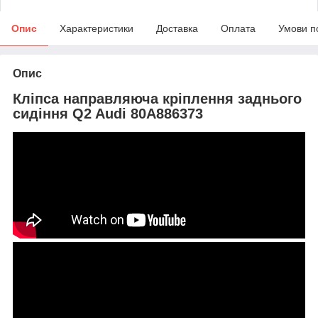
Опис
Характеристики
Доставка
Оплата
Умови п
Опис
Кліпса направляюча кріплення заднього
сидіння Q2 Audi 80A886373