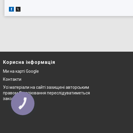
Корисна інформація
Ми на карті Google
Контакти
Усі матеріали на сайті захищені авторським
правом © копіювання переслідуватиметься
законом
КНОПКА
ЗВ'ЯЗКУ