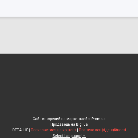
Сайт створений на маркетплейсі
Prom.ua
Продавець на Bigl.ua
DETALI IF |
Поскаржитися на контент
|
Політика конфіденційності
Select Language
▼