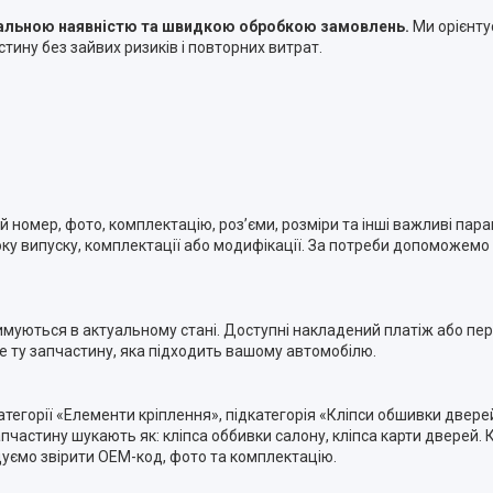
туальною наявністю та швидкою обробкою замовлень.
Ми орієнту
тину без зайвих ризиків і повторних витрат.
номер, фото, комплектацію, роз’єми, розміри та інші важливі пара
ку випуску, комплектації або модифікації. За потреби допоможемо п
римуються в актуальному стані. Доступні накладений платіж або п
ме ту запчастину, яка підходить вашому автомобілю.
атегорії «Елементи кріплення», підкатегорія «Кліпси обшивки двере
астину шукають як: кліпса оббивки салону, кліпса карти дверей. 
дуємо звірити OEM-код, фото та комплектацію.