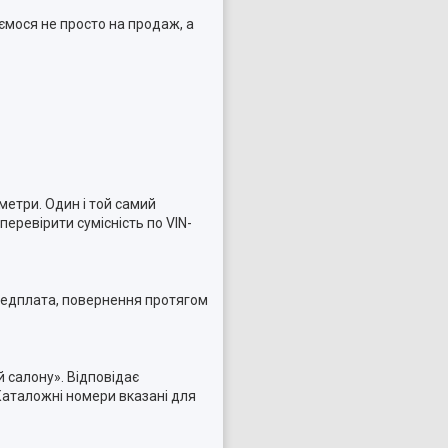
ємося не просто на продаж, а
метри. Один і той самий
еревірити сумісність по VIN-
ередплата, повернення протягом
й салону». Відповідає
Каталожні номери вказані для