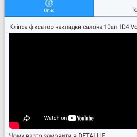
Опис
Х
Кліпса фіксатор накладки салона 10шт ID4 
Чому варто замовити в DETALI IF