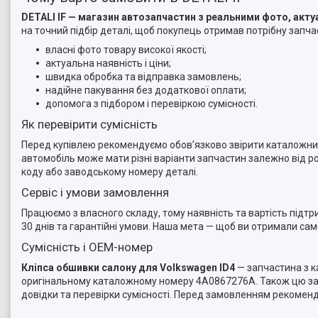
DETALI IF — магазин автозапчастин з реальними фото, ак
на точний підбір деталі, щоб покупець отримав потрібну запчас
власні фото товару високої якості;
актуальна наявність і ціни;
швидка обробка та відправка замовлень;
надійне пакування без додаткової оплати;
допомога з підбором і перевіркою сумісності.
Як перевірити сумісність
Перед купівлею рекомендуємо обов’язково звірити каталожний 
автомобіль може мати різні варіанти запчастин залежно від ро
коду або заводському номеру деталі.
Сервіс і умови замовлення
Працюємо з власного складу, тому наявність та вартість підт
30 днів та гарантійні умови. Наша мета — щоб ви отримали са
Сумісність і OEM-номер
Кліпса обшивки салону для Volkswagen ID4
— запчастина з к
оригінальному каталожному номеру 4A0867276A. Також цю запч
довідки та перевірки сумісності. Перед замовленням рекомен