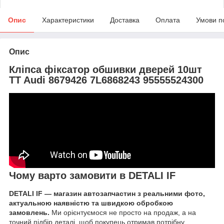
Опис
Характеристики
Доставка
Оплата
Умови п
Опис
Кліпса фіксатор обшивки дверей 10шт
TT Audi 8679426 7L6868243 95555524300
Чому варто замовити в DETALI IF
DETALI IF — магазин автозапчастин з реальними фото,
актуальною наявністю та швидкою обробкою
замовлень.
Ми орієнтуємося не просто на продаж, а на
точний підбір деталі, щоб покупець отримав потрібну