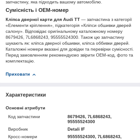
запчастину, яка підходить вашому автомобілю.
Сумісність і OEM-номер
Кліпса дверної карти для Audi TT
— запчастина з категорії
«Елементи кріплення», підкатегорія «Кліпси обшивки дверей
салону». Відповідає оригінальному каталожному номеру
8679426, 7L6868243, 95555524300. Також цю запчастину
шукають як: кліпса дверної обшивки, кліпса оббивки дверей.
Каталожні номери вказані для довідки та перевірки сумісності.
Перед замовленням рекомендуємо звірити OEM-код, фото та
комплектацію.
Приховати
Характеристики
Основні атрибути
Код запчастини
8679426, 7L6868243,
95555524300
Виробник
Detali IF
Кросс-номери
95555524300, 7L6868243,