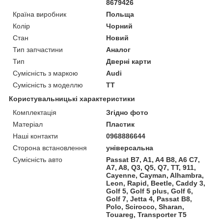
8679426
Країна виробник
Польща
Колір
Чорний
Стан
Новий
Тип запчастини
Аналог
Тип
Дверні карти
Сумісність з маркою
Audi
Сумісність з моделлю
TT
Користувальницькі характеристики
Комплектація
Згідно фото
Матеріал
Пластик
Наші контакти
0968886644
Сторона встановлення
універсальна
Сумісність авто
Passat B7, A1, A4 B8, A6 C7,
A7, A8, Q3, Q5, Q7, TT, 911,
Cayenne, Cayman, Alhambra,
Leon, Rapid, Beetle, Caddy 3,
Golf 5, Golf 5 plus, Golf 6,
Golf 7, Jetta 4, Passat B8,
Polo, Scirocco, Sharan,
Touareg, Transporter T5