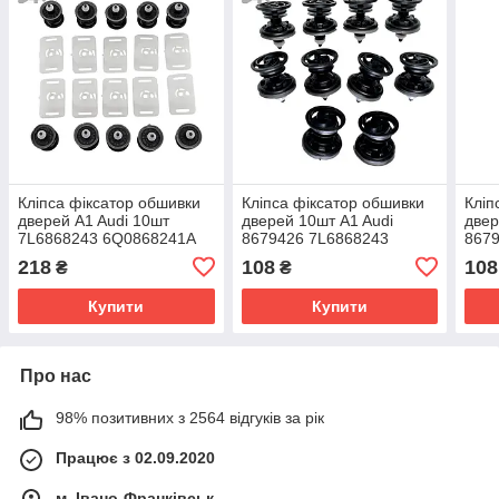
Кліпса фіксатор обшивки
Кліпса фіксатор обшивки
Кліп
дверей A1 Audi 10шт
дверей 10шт A1 Audi
двер
7L6868243 6Q0868241A
8679426 7L6868243
867
8679426 95555524300
95555524300
955
218
108
108
₴
₴
Купити
Купити
Про нас
98% позитивних з 2564 відгуків за рік
Працює з 02.09.2020
м. Івано-Франківськ