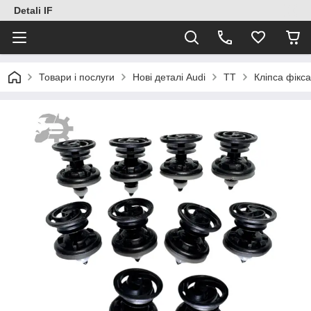
Detali IF
Товари і послуги
Нові деталі Audi
TT
Кліпса фікс