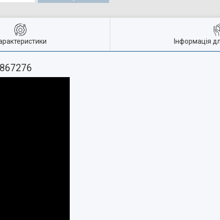
арактеристики
Інформація д
0867276