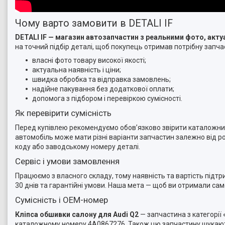
Чому варто замовити в DETALI IF
DETALI IF — магазин автозапчастин з реальними фото, ак
на точний підбір деталі, щоб покупець отримав потрібну запчас
власні фото товару високої якості;
актуальна наявність і ціни;
швидка обробка та відправка замовлень;
надійне пакування без додаткової оплати;
допомога з підбором і перевіркою сумісності.
Як перевірити сумісність
Перед купівлею рекомендуємо обов’язково звірити каталожний 
автомобіль може мати різні варіанти запчастин залежно від ро
коду або заводському номеру деталі.
Сервіс і умови замовлення
Працюємо з власного складу, тому наявність та вартість підт
30 днів та гарантійні умови. Наша мета — щоб ви отримали са
Сумісність і OEM-номер
Кліпса обшивки салону для Audi Q2
— запчастина з категорії
каталожному номеру 4A0867276. Також цю запчастину шукають я