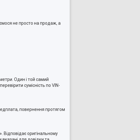
ємося не просто на продаж, а
метри. Один і той самий
еревірити сумісність по VIN-
ередплата, повернення протягом
». Відповідає оригінальному
 вказані для довідки та