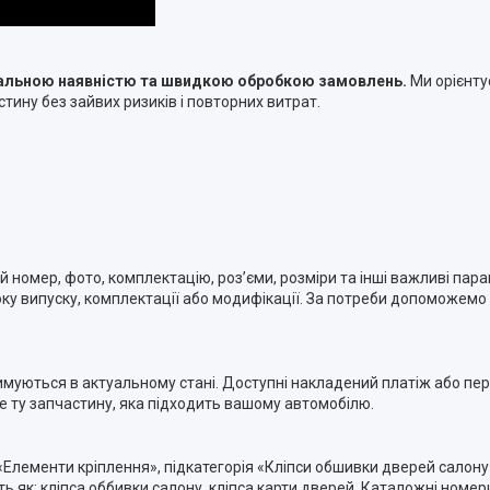
туальною наявністю та швидкою обробкою замовлень.
Ми орієнту
тину без зайвих ризиків і повторних витрат.
номер, фото, комплектацію, роз’єми, розміри та інші важливі пара
ку випуску, комплектації або модифікації. За потреби допоможемо п
римуються в актуальному стані. Доступні накладений платіж або п
ме ту запчастину, яка підходить вашому автомобілю.
 «Елементи кріплення», підкатегорія «Кліпси обшивки дверей салону
к: кліпса оббивки салону, кліпса карти дверей. Каталожні номери