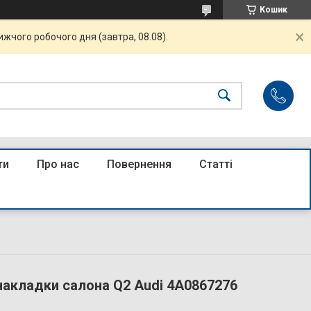
Кошик
жчого робочого дня (завтра, 08.08).
ти
Про нас
Повернення
Статті
накладки салона Q2 Audi 4A0867276