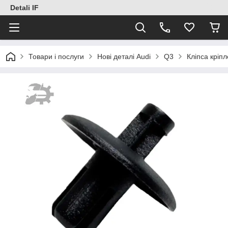
Detali IF
Товари і послуги
Нові деталі Audi
Q3
Кліпса кріп