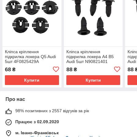
Кліпса кріплення
Кліпса кріплення
Кліп
підкрилка локера Q5 Audi
підкрилка локера A4 B5
підк
5шт 4F0825429A
Audi 5шт N90821401
Audi
68
88
88
₴
₴
Купити
Купити
Про нас
98% позитивних з 2557 відгуків за рік
Працює з 02.09.2020
м. Івано-Франківськ