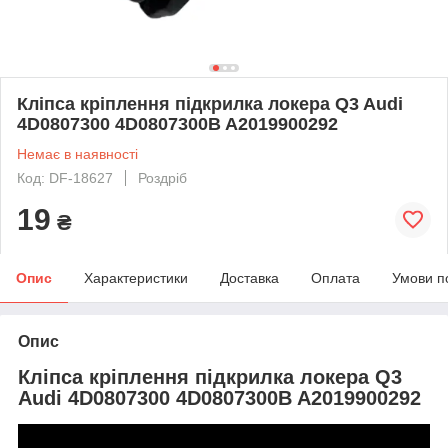
Кліпса кріплення підкрилка локера Q3 Audi
4D0807300 4D0807300B A2019900292
Немає в наявності
Код: DF-18627
Роздріб
19
₴
Опис
Характеристики
Доставка
Оплата
Умови п
Опис
Кліпса кріплення підкрилка локера Q3
Audi 4D0807300 4D0807300B A2019900292