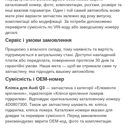
каталожний номер, фото, комплектацію, роз’єми, розміри та
інші важливі параметри. Один і той самий автомобіль може
мати різні варіанти запчастин залежно від року випуску,
комплектації або модифікації. За потреби допоможемо
перевірити сумісність по VIN-коду або заводському номеру
деталі.
Сервіс і умови замовлення
Працюємо з власного складу, тому наявність та вартість
підтримуються в актуальному стані. Доступні накладений
платіж або передплата, повернення протягом 30 днів та
гарантійні умови. Наша мета — щоб ви отримали саме ту
запчастину, яка підходить вашому автомобілю.
Сумісність і OEM-номер
Кліпса для Audi Q3
— запчастина з категорії «Елементи
кріплення», підкатегорія «Кліпси кріплення локерів
підкрилків». Відповідає оригінальному каталожному номеру
4D0807300. Також цю запчастину шукають як: кліпса
підкрилка, кліпса локера. Каталожні номери вказані для
довідки та перевірки сумісності. Перед замовленням
рекомендуємо звірити OEM-код, фото та комплектацію.