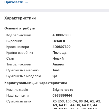
Приховати
Характеристики
Основні атрибути
Код запчастини
4D0807300
Виробник
Detali IF
Кросс-номери
4D0807300
Країна виробник
Польща
Стан
Новий
Тип запчастини
Аналог
Сумісність з маркою
Audi
Сумісність з моделлю
Q3
Користувальницькі характеристики
Комплектація
Згідно фото
Наші контакти
0968886644
Сумісність авто
X5 E53, 100 C4, 80 B4, A1, A2,
A3, A4 B5, A4 B6, A4 B7, A4
B8, A4 B9, A5, A6 C4, A6 C5,