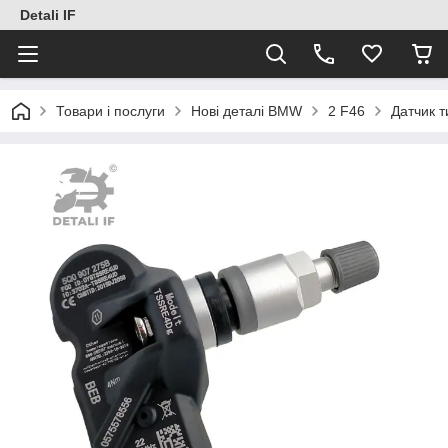
Detali IF
Товари і послуги
Нові деталі BMW
2 F46
Датчик 