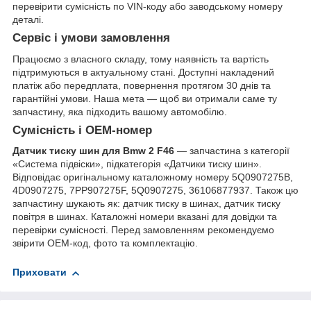
перевірити сумісність по VIN-коду або заводському номеру
деталі.
Сервіс і умови замовлення
Працюємо з власного складу, тому наявність та вартість
підтримуються в актуальному стані. Доступні накладений
платіж або передплата, повернення протягом 30 днів та
гарантійні умови. Наша мета — щоб ви отримали саме ту
запчастину, яка підходить вашому автомобілю.
Сумісність і OEM-номер
Датчик тиску шин для Bmw 2 F46
— запчастина з категорії
«Система підвіски», підкатегорія «Датчики тиску шин».
Відповідає оригінальному каталожному номеру 5Q0907275B,
4D0907275, 7PP907275F, 5Q0907275, 36106877937. Також цю
запчастину шукають як: датчик тиску в шинах, датчик тиску
повітря в шинах. Каталожні номери вказані для довідки та
перевірки сумісності. Перед замовленням рекомендуємо
звірити OEM-код, фото та комплектацію.
Приховати