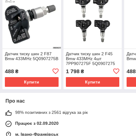
Датчик тиску шин 2 F87
Датчик тиску шин 2 F45
Датч
Bmw 433MHz 5Q0907275B
Bmw 433MHz 4шт
Bmw
7PP907275F 5Q0907275
5Q0907275B
488
1 798
488
₴
₴
Купити
Купити
Про нас
98% позитивних з 2561 відгука за рік
Працює з 02.09.2020
м. Івано-Франківськ