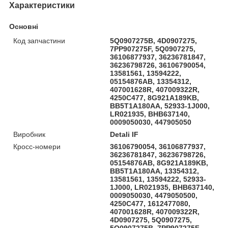
Характеристики
Основні
Код запчастини
5Q0907275B, 4D0907275,
7PP907275F, 5Q0907275,
36106877937, 36236781847,
36236798726, 36106790054,
13581561, 13594222,
05154876AB, 13354312,
407001628R, 407009322R,
4250C477, 8G921A189KB,
BB5T1A180AA, 52933-1J000,
LR021935, BHB637140,
0009050030, 447905050
Виробник
Detali IF
Кросс-номери
36106790054, 36106877937,
36236781847, 36236798726,
05154876AB, 8G921A189KB,
BB5T1A180AA, 13354312,
13581561, 13594222, 52933-
1J000, LR021935, BHB637140,
0009050030, 4479050500,
4250C477, 1612477080,
407001628R, 407009322R,
4D0907275, 5Q0907275,
5Q0907275B, 7PP907275F