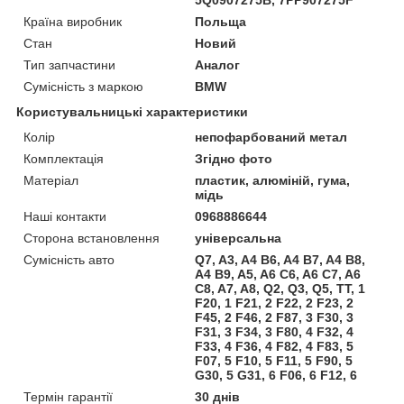
Країна виробник
Польща
Стан
Новий
Тип запчастини
Аналог
Сумісність з маркою
BMW
Користувальницькі характеристики
Колір
непофарбований метал
Комплектація
Згідно фото
Матеріал
пластик, алюміній, гума,
мідь
Наші контакти
0968886644
Сторона встановлення
універсальна
Сумісність авто
Q7, A3, A4 B6, A4 B7, A4 B8,
A4 B9, A5, A6 C6, A6 C7, A6
C8, A7, A8, Q2, Q3, Q5, TT, 1
F20, 1 F21, 2 F22, 2 F23, 2
F45, 2 F46, 2 F87, 3 F30, 3
F31, 3 F34, 3 F80, 4 F32, 4
F33, 4 F36, 4 F82, 4 F83, 5
F07, 5 F10, 5 F11, 5 F90, 5
G30, 5 G31, 6 F06, 6 F12, 6
Термін гарантії
30 днів