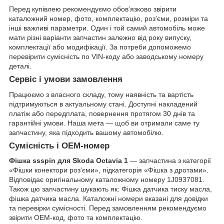
Перед купівлею рекомендуємо обов’язково звірити
каталожний номер, фото, комплектацію, роз’єми, розміри та
інші важливі параметри. Один і той самий автомобіль може
мати різні варіанти запчастин залежно від року випуску,
комплектації або модифікації. За потреби допоможемо
перевірити сумісність по VIN-коду або заводському номеру
деталі.
Сервіс і умови замовлення
Працюємо з власного складу, тому наявність та вартість
підтримуються в актуальному стані. Доступні накладений
платіж або передплата, повернення протягом 30 днів та
гарантійні умови. Наша мета — щоб ви отримали саме ту
запчастину, яка підходить вашому автомобілю.
Сумісність і OEM-номер
Фішка ssspin для Skoda Octavia 1
— запчастина з категорії
«Фішки конектори роз'єми», підкатегорія «Фішка з дротами».
Відповідає оригінальному каталожному номеру 1J0937081.
Також цю запчастину шукають як: Фішка датчика тиску масла,
фішка датчика масла. Каталожні номери вказані для довідки
та перевірки сумісності. Перед замовленням рекомендуємо
звірити OEM-код, фото та комплектацію.