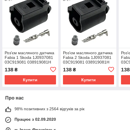
Роз'єм масляного датчика
Роз'єм масляного датчика
Роз'
Fabia 1 Skoda 1J0937081
Fabia 2 Skoda 1J0937081
Fabi
03C919081 038919081H
03C919081 038919081H
03C
138
138
138
₴
₴
Купити
Купити
Про нас
98% позитивних з 2564 відгуків за рік
Працює з 02.09.2020
м. Івано-Франківськ