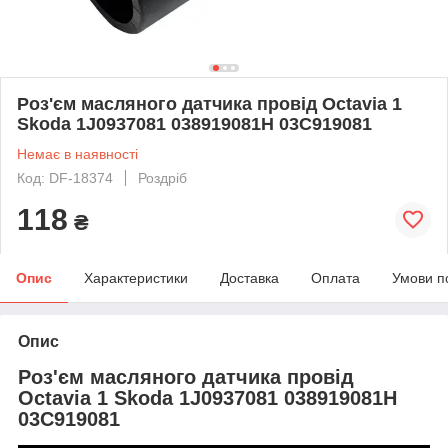
Роз'єм масляного датчика провід Octavia 1
Skoda 1J0937081 038919081H 03C919081
Немає в наявності
Код: DF-18374
Роздріб
118
₴
Опис
Характеристики
Доставка
Оплата
Умови п
Опис
Роз'єм масляного датчика провід
Octavia 1 Skoda 1J0937081 038919081H
03C919081