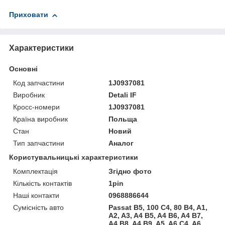
Приховати
Характеристики
Основні
Код запчастини
1J0937081
Виробник
Detali IF
Кросс-номери
1J0937081
Країна виробник
Польща
Стан
Новий
Тип запчастини
Аналог
Користувальницькі характеристики
Комплектація
Згідно фото
Кількість контактів
1pin
Наші контакти
0968886644
Сумісність авто
Passat B5, 100 C4, 80 B4, A1,
A2, A3, A4 B5, A4 B6, A4 B7,
A4 B8, A4 B9, A5, A6 C4, A6