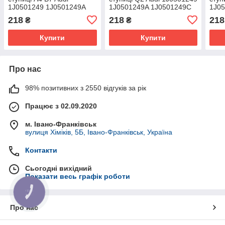
1J0501249 1J0501249A
1J0501249A 1J0501249C
1J0
1J0501249C
218
218
218
₴
₴
Купити
Купити
Про нас
98% позитивних з 2550 відгуків за рік
Працює з 02.09.2020
м. Івано-Франківськ
вулиця Хіміків, 5Б, Івано-Франківськ, Україна
Контакти
Сьогодні вихідний
Показати весь графік роботи
КНОПКА
ЗВ'ЯЗКУ
Про нас