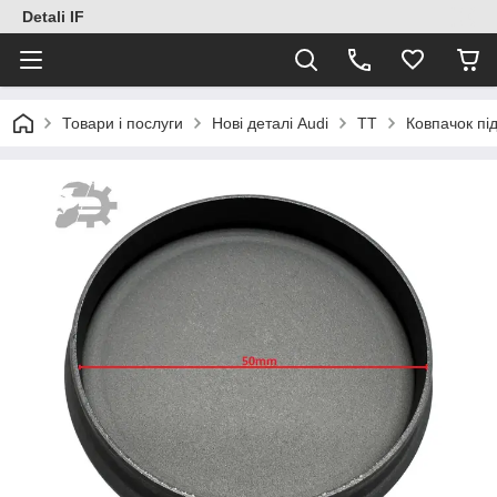
Detali IF
Товари і послуги
Нові деталі Audi
TT
Ковпачок пі