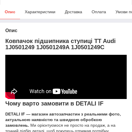
Опис
Характеристики
Доставка
Оплата
Умови п
Опис
Ковпачок підшипника ступиці TT Audi
1J0501249 1J0501249A 1J0501249C
Чому варто замовити в DETALI IF
DETALI IF — магазин автозапчастин з реальними фото,
актуальною наявністю та швидкою обробкою
замовлень.
Ми орієнтуємося не просто на продаж, а на
точний підбір деталі, щоб покупець отримав потрібну