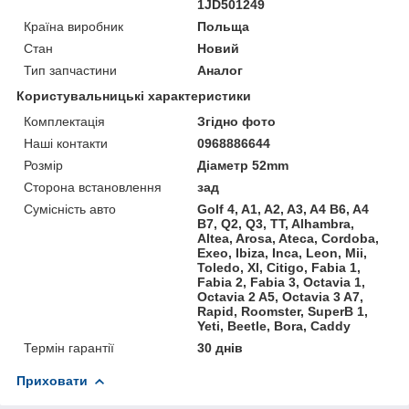
1JD501249
Країна виробник
Польща
Стан
Новий
Тип запчастини
Аналог
Користувальницькі характеристики
Комплектація
Згідно фото
Наші контакти
0968886644
Розмір
Діаметр 52mm
Сторона встановлення
зад
Сумісність авто
Golf 4, A1, A2, A3, A4 B6, A4
B7, Q2, Q3, TT, Alhambra,
Altea, Arosa, Ateca, Cordoba,
Exeo, Ibiza, Inca, Leon, Mii,
Toledo, Xl, Citigo, Fabia 1,
Fabia 2, Fabia 3, Octavia 1,
Octavia 2 A5, Octavia 3 A7,
Rapid, Roomster, SuperB 1,
Yeti, Beetle, Bora, Caddy
Термін гарантії
30 днів
Приховати