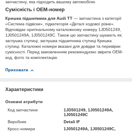
запчастину, яка підходить вашому автомобілю.
Сумісність і OEM-номер
Кришка підшипника для Audi TT
— запчастина з категорії
«Система підвіски», підкатегорія «Деталі ходової різне».
Відповідає оригінальному каталожному номеру 1JD501249,
1J0501249A, 1J0501249C. Також цю запчастину шукають як:
заглушка ступиці, заглушка підшипника ступиці Кришка
ступиці. Каталожні номери вказані для довідки та перевірки
сумісності. Перед замовленням рекомендуємо звірити OEM-
код, фото та комплектацію.
Приховати
Характеристики
Основні атрибути
Код запчастини
1JD501249, 1J0501249A,
1J0501249C
Виробник
Detali IF
Кросс-номери
1J0501249A, 1J0501249C,