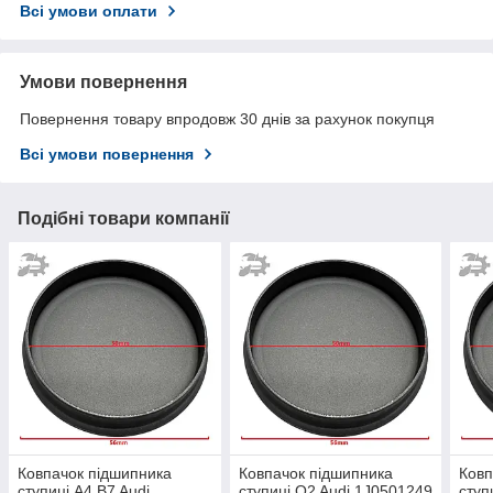
Всі умови оплати
Умови повернення
Повернення товару впродовж 30 днів за рахунок покупця
Всі умови повернення
Подібні товари компанії
Ковпачок підшипника
Ковпачок підшипника
Ковп
ступиці A4 B7 Audi
ступиці Q2 Audi 1J0501249
ступ