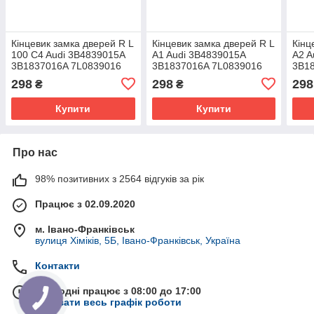
Кінцевик замка дверей R L
Кінцевик замка дверей R L
Кінц
100 C4 Audi 3B4839015A
A1 Audi 3B4839015A
A2 A
3B1837016A 7L0839016
3B1837016A 7L0839016
3B1
7L0839015
7L0839015
7L0
298
298
298
₴
₴
Купити
Купити
Про нас
98% позитивних з 2564 відгуків за рік
Працює з 02.09.2020
м. Івано-Франківськ
вулиця Хіміків, 5Б, Івано-Франківськ, Україна
Контакти
Сьогодні працює з 08:00 до 17:00
Показати весь графік роботи