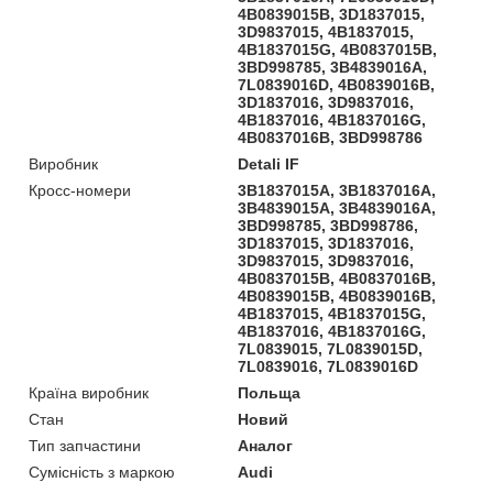
4B0839015B, 3D1837015,
3D9837015, 4B1837015,
4B1837015G, 4B0837015B,
3BD998785, 3B4839016A,
7L0839016D, 4B0839016B,
3D1837016, 3D9837016,
4B1837016, 4B1837016G,
4B0837016B, 3BD998786
Виробник
Detali IF
Кросс-номери
3B1837015A, 3B1837016A,
3B4839015A, 3B4839016A,
3BD998785, 3BD998786,
3D1837015, 3D1837016,
3D9837015, 3D9837016,
4B0837015B, 4B0837016B,
4B0839015B, 4B0839016B,
4B1837015, 4B1837015G,
4B1837016, 4B1837016G,
7L0839015, 7L0839015D,
7L0839016, 7L0839016D
Країна виробник
Польща
Стан
Новий
Тип запчастини
Аналог
Сумісність з маркою
Audi