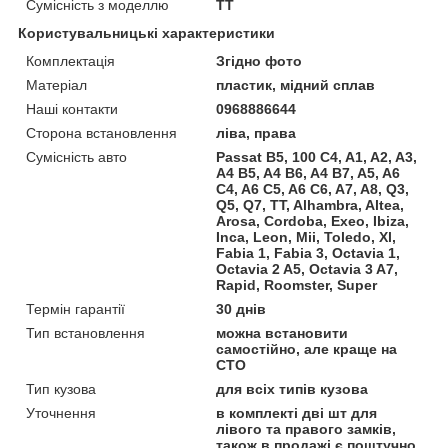
Сумісність з моделлю
TT
Користувальницькі характеристики
Комплектація
Згідно фото
Матеріал
пластик, мідний сплав
Наші контакти
0968886644
Сторона встановлення
ліва, права
Сумісність авто
Passat B5, 100 C4, A1, A2, A3,
A4 B5, A4 B6, A4 B7, A5, A6
C4, A6 C5, A6 C6, A7, A8, Q3,
Q5, Q7, TT, Alhambra, Altea,
Arosa, Cordoba, Exeo, Ibiza,
Inca, Leon, Mii, Toledo, Xl,
Fabia 1, Fabia 3, Octavia 1,
Octavia 2 A5, Octavia 3 A7,
Rapid, Roomster, Super
Термін гарантії
30 днів
Тип встановлення
можна встановити
самостійно, але краще на
СТО
Тип кузова
для всіх типів кузова
Уточнення
в комплекті дві шт для
лівого та правого замків,
також в продажі є поштучно