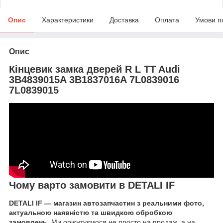
Опис
Характеристики
Доставка
Оплата
Умови п
Опис
Кінцевик замка дверей R L TT Audi
3B4839015A 3B1837016A 7L0839016
7L0839015
Чому варто замовити в DETALI IF
DETALI IF — магазин автозапчастин з реальними фото,
актуальною наявністю та швидкою обробкою
замовлень.
Ми орієнтуємося не просто на продаж, а на