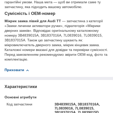
гарантійні умови. Наша мета — щоб ви отримали саме ту
запчастину, яка підходить вашому автомобілю.
Сумісність і OEM-номер
Мікрик замка лівий для Audi TT
— запчастина з категорії
«Замки личинки активатори ручки», підкатегорія «Мікрики
дверних замків». Відповідає оригінальному каталожному
номеру 3B4839015A, 3B1837016A, 7L0839016, 7L0839015,
3B1837015A. Також цю запчастину шукають як:
мікровиключатель дверного замка, мікрик кінцевик замка.
Каталожні номери вказані для довідки та перевірки сумісності.
Перед замовленням рекомендуємо звірити OEM-код, фото та
комплектацію.
Приховати
Характеристики
Основні атрибути
Код запчастини
3B4839015A, 3B1837016A,
7L0839016, 7L0839015,
3B1837015A, 7L0839015D,