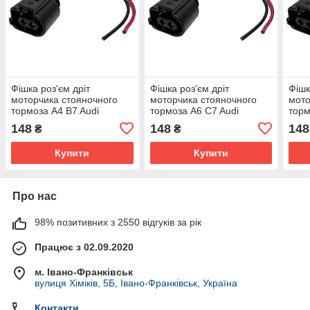
Фішка роз'єм дріт
Фішка роз'єм дріт
Фішк
моторчика стояночного
моторчика стояночного
мото
тормоза A4 B7 Audi
тормоза A6 C7 Audi
торм
3C0998281A 1J0973722A
3C0998281A 1J0973722A
3C0
148
148
148
₴
₴
32330208 3C0998281B
32330208 3C0998281B
323
Купити
Купити
Про нас
98% позитивних з 2550 відгуків за рік
Працює з 02.09.2020
м. Івано-Франківськ
вулиця Хіміків, 5Б, Івано-Франківськ, Україна
Контакти