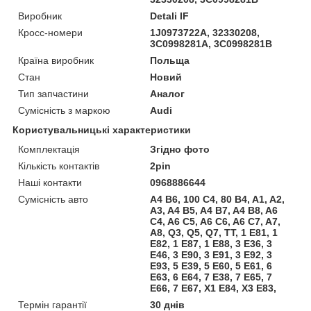
Виробник
Detali IF
Кросс-номери
1J0973722A, 32330208,
3C0998281A, 3C0998281B
Країна виробник
Польща
Стан
Новий
Тип запчастини
Аналог
Сумісність з маркою
Audi
Користувальницькі характеристики
Комплектація
Згідно фото
Кількість контактів
2pin
Наші контакти
0968886644
Сумісність авто
A4 B6, 100 C4, 80 B4, A1, A2,
A3, A4 B5, A4 B7, A4 B8, A6
C4, A6 C5, A6 C6, A6 C7, A7,
A8, Q3, Q5, Q7, TT, 1 E81, 1
E82, 1 E87, 1 E88, 3 E36, 3
E46, 3 E90, 3 E91, 3 E92, 3
E93, 5 E39, 5 E60, 5 E61, 6
E63, 6 E64, 7 E38, 7 E65, 7
E66, 7 E67, X1 E84, X3 E83,
Термін гарантії
30 днів