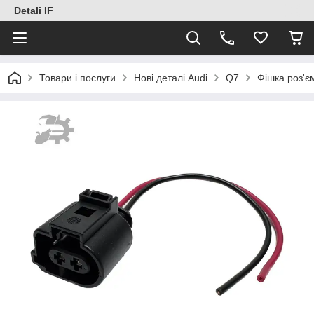
Detali IF
Товари і послуги
Нові деталі Audi
Q7
Фішка роз'є