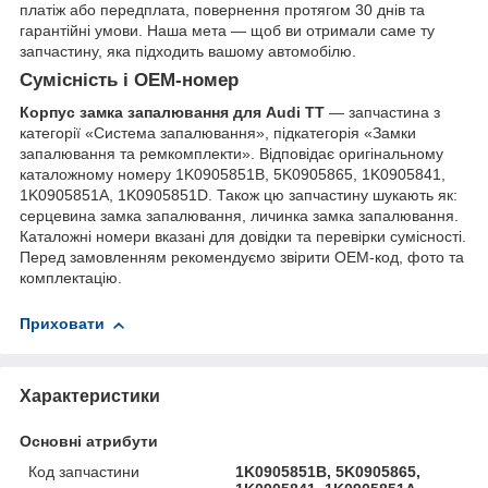
платіж або передплата, повернення протягом 30 днів та
гарантійні умови. Наша мета — щоб ви отримали саме ту
запчастину, яка підходить вашому автомобілю.
Сумісність і OEM-номер
Корпус замка запалювання для Audi TT
— запчастина з
категорії «Система запалювання», підкатегорія «Замки
запалювання та ремкомплекти». Відповідає оригінальному
каталожному номеру 1K0905851B, 5K0905865, 1K0905841,
1K0905851A, 1K0905851D. Також цю запчастину шукають як:
серцевина замка запалювання, личинка замка запалювання.
Каталожні номери вказані для довідки та перевірки сумісності.
Перед замовленням рекомендуємо звірити OEM-код, фото та
комплектацію.
Приховати
Характеристики
Основні атрибути
Код запчастини
1K0905851B, 5K0905865,