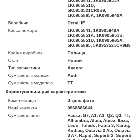
1K0905841, 1K0905851A,
1K0905851D,
5K0953521CR9B9,
1K0905865A, 1K0905849A
Виробник
Detali IF
Кросс-номери
1K0905841, 1K0905849A,
1K0905851A, 1K0905851B,
1K0905851D, 1K0905865A,
5K0905865, 5K0953521CR9B9
Країна виробник
Польща
Стан
Новий
Тип запчастини
Аналог
Сумісність з маркою
Audi
Сумісність з моделлю
TT
Користувальницькі характеристики
Комплектація
Згідно фото
Наші контакти
0968886644
Сумісність авто
Passat B7, A1, A3, Q2, Q3, TT,
Alhambra, Altea, Ateca, Ibiza,
Leon, Toledo, Fabia 3, Karoq,
Kodiaq, Octavia 2 A5, Octavia
3 A7, Rapid, SuperB 2, SuperB