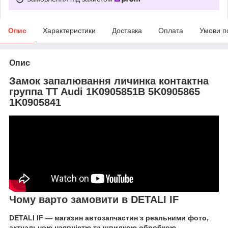
Опис
Характеристики
Доставка
Оплата
Умови п
Опис
Замок запалювання личинка контактна
группа TT Audi 1K0905851B 5K0905865
1K0905841
Чому варто замовити в DETALI IF
DETALI IF — магазин автозапчастин з реальними фото,
актуальною наявністю та швидкою обробкою