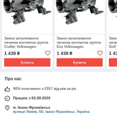
Замок запалювання
Замок запалювання
Зам
личинка контактна группа
личинка контактна группа
личи
Crafter Volkswagen
Eos Volkswagen
Golf
1K0905851B 5K0905865
1K0905851B 5K0905865
1K0
1 438
1 438
1 4
₴
₴
1K0905841
1K0905841
1K0
Купити
Купити
Про нас
98% позитивних з 2557 відгуків за рік
Працює з 02.09.2020
м. Івано-Франківськ
вулиця Хіміків, 5Б, Івано-Франківськ, Україна