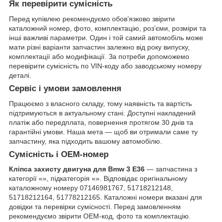
Як перевірити сумісність
Перед купівлею рекомендуємо обов’язково звірити
каталожний номер, фото, комплектацію, роз’єми, розміри та
інші важливі параметри. Один і той самий автомобіль може
мати різні варіанти запчастин залежно від року випуску,
комплектації або модифікації. За потреби допоможемо
перевірити сумісність по VIN-коду або заводському номеру
деталі.
Сервіс і умови замовлення
Працюємо з власного складу, тому наявність та вартість
підтримуються в актуальному стані. Доступні накладений
платіж або передплата, повернення протягом 30 днів та
гарантійні умови. Наша мета — щоб ви отримали саме ту
запчастину, яка підходить вашому автомобілю.
Сумісність і OEM-номер
Кліпса захисту двигуна для Bmw 3 E36
— запчастина з
категорії «», підкатегорія «». Відповідає оригінальному
каталожному номеру 07146981767, 51718212148,
51718212164, 51778212165. Каталожні номери вказані для
довідки та перевірки сумісності. Перед замовленням
рекомендуємо звірити OEM-код, фото та комплектацію.