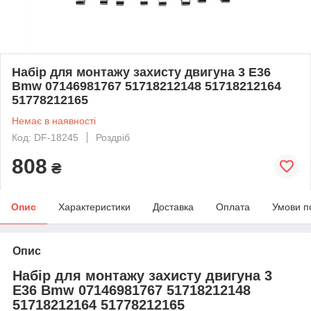
Набір для монтажу захисту двигуна 3 E36
Bmw 07146981767 51718212148 51718212164
51778212165
Немає в наявності
Код: DF-18245
Роздріб
808
₴
Опис
Характеристики
Доставка
Оплата
Умови п
Опис
Набір для монтажу захисту двигуна 3
E36 Bmw 07146981767 51718212148
51718212164 51778212165