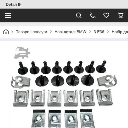
Detali IF
Товари і послуги
Нові деталі BMW
3 E36
Набір д