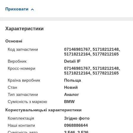
Приховати
Характеристики
Основні
Код запчастини
07146981767, 51718212148,
51718212164, 51778212165
Виробник
Detali IF
Кросс-номери
07146981767, 51718212148,
51718212164, 51778212165
Країна виробник
Польща
Стан
Новий
Тип запчастини
Аналог
Сумісність з маркою
BMW
Користувальницькі характеристики
Комплектація
Згідно фото
Наші контакти
0968886644
Сумісність авто
3 E46, 3 E36