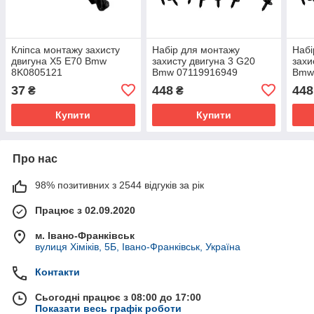
Кліпса монтажу захисту
Набір для монтажу
Набі
двигуна X5 E70 Bmw
захисту двигуна 3 G20
захи
8K0805121
Bmw 07119916949
Bmw
07147311312
071
37
448
448
₴
₴
88100391751
881
Купити
Купити
Про нас
98% позитивних з 2544 відгуків за рік
Працює з 02.09.2020
м. Івано-Франківськ
вулиця Хіміків, 5Б, Івано-Франківськ, Україна
Контакти
Сьогодні працює з 08:00 до 17:00
Показати весь графік роботи